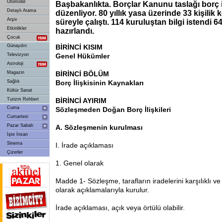
Otomobil
Başbakanlıkta. Borçlar Kanunu taslağı borç il
Detaylı Arama
düzenliyor. 80 yıllık yasa üzerinde 33 kişilik 
Arşiv
süreyle çalıştı. 114 kuruluştan bilgi istendi 
Etkinlikler
hazırlandı.
Çocuk
Günaydın
BİRİNCİ KISIM
Televizyon
Genel Hükümler
Astroloji
Magazin
BİRİNCİ BÖLÜM
Sağlık
Borç İlişkisinin Kaynakları
Kültür Sanat
Turizm Rehberi
BİRİNCİ AYIRIM
Cuma
Sözleşmeden Doğan Borç İlişkileri
Cumartesi
Pazar Sabah
A. Sözleşmenin kurulması
İşte İnsan
Sinema
I. İrade açıklaması
Çizerler
1. Genel olarak
Madde 1- Sözleşme, tarafların iradelerini karşılıklı ve
olarak açıklamalarıyla kurulur.
İrade açıklaması, açık veya örtülü olabilir.