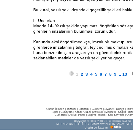
Bu kural, yazılı şekil dışındaki geçerlilik şekilleri hak
b. Unsurları
Madde 14- Yazılı şekilde yapılması öngörülen sözleş
girenlerin imzalarının bulunması zorunludur.
Kanunda aksi öngörülmedikçe, imzalı bir mektup, asıll
girenlerce imzalanmış telgraf, teyit edilmiş olmaları 
buna benzer iletişim araçları ya da güvenli elektronik 
saklanabilen metinler de yazılı şekil yerine geçer.
1
2
3
4
5
6
7
8
9
..
13
Günün İçinden
|
Yazarlar
|
Ekonomi
|
Gündem
|
Siyaset
|
Dünya |
Telev
Spor
|
Günaydın
|
Kapak Güzeli
|
Astroloji
|
Magazin
|
Sağlık
|
Biz
Cumartesi
|
Aktüel Pazar
|
Bilgi ve Yaşam
|
Sarı Sayfalar
|
Otom
Copyright © 2003, 2004 - Tüm hakları saklıdır.
MERKEZ GAZETE DERGİ BASIM YAYINCILIK SANAYİ VE T
Üretim ve Tasarım