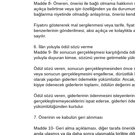
Madde 8- Öneren, önerisi ile bağlı olmama hakkının 
açıkça belirtirse veya işin özelliğinden ya da durum
bağlanma niyetinde olmadığı anlaşılırsa, önerisi kend
Fiyatını göstererek mal sergilenmesi veya tarife, fiyat 
benzerlerinin gönderilmesi, aksi açıkça ve kolaylıkla
sayılır.
6. İlân yoluyla ödül sözü verme
Madde 9- Bir sonucun gerçekleşmesi karşılığında ödül
yoluyla duyuran kimse, sözünü yerine getirmekle yü
Ödül sözü veren, sonucun gerçekleşmesinden önce 
veya sonucun gerçekleşmesini engellerse, dürüstlük 
olarak yapılan giderleri ödemekle yükümlüdür. Ancak,
kişiye ödenecek giderlerin toplamı, ödülün değerini 
Ödül sözü veren, giderlerinin ödenmesini isteyenler
gerçekleştiremeyeceklerini ispat ederse, giderleri ö
yükümlülüğünden kurtulur.
7. Önerinin ve kabulün geri alınması
Madde 10- Geri alma açıklaması, diğer tarafa önerid
anda ulaşmış ya da daha sonra ulaşmakla birlikte diğ