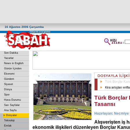
16 Ağustos 2006 Çarşamba
Son Dakika
Yazarlar
News in English
Günün İçinden
Ekonomi
Gündem
Türk Borçlar Kan
Siyaset
Kira artışları enf
Dünya
Spor
Türk Borçlar
Hava Durumu
Tasarısı
Sarı Sayfalar
Ana Sayfa
Hazırlayan: Necmiye
»
Dosyalar
Teknoloji
Alışverişten iş 
Emlak
ekonomik ilişkileri düzenleyen Borçlar Kanun