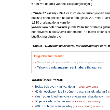
6.8 milyar dolarlık yabancı çıkışı gerçekleşmiş.
-
Yüzde
27
kazanç-
1994 ve 2001'de de faizler yüksek ama
bazında bono getirileri negatife dönüşmüş. 2007'nin 11 ayınd
1.330 ortalama dolar kuru ile
yabancılara
dolar
bazında
yüzde
28'lik
bir
ortalama
getiri
nedeniyle yılın dokuz aylık döneminde 7.4 milyar dolarlık bi
büyük çıkışı oluşturuyor.
- Sonuç-
"Dünyanın
gidişi
hariç,
her
türlü
akıntıya
karşı
d
Bugünkü Tüm Yazıları
Sermaye çıkışını şok faiz ve yeni bir paket keser
Yıl sonu canlanmasının yeni habere ihtiyacı var
Yazarın Önceki Yazıları
Tetikte bekleyen 4 milyar dolar
( 7 Aralık 2007 Cuma )
Hükümet ekonomide ilk dönem başarısını tekrarlar mı?
(
Yarım puanlık indirim yoksa piyasalara rahat da yok
( 3 Ar
Düşene kadar yola devam
( 29 Kasım 2007 Perşembe )
2008 zor bir yıl olmaya aday
( 28 Kasım 2007 Çarşamba )