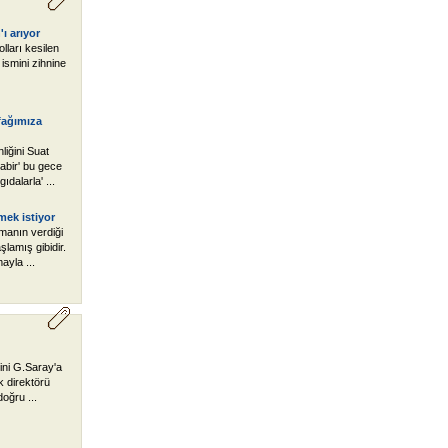
ı arıyor
lları kesilen
ismini zihnine
fağımıza
iğini Suat
abir' bu gece
dalarla' ...
mek istiyor
manın verdiği
şlamış gibidir.
mayla ...
tini G.Saray'a
k direktörü
oğru ...