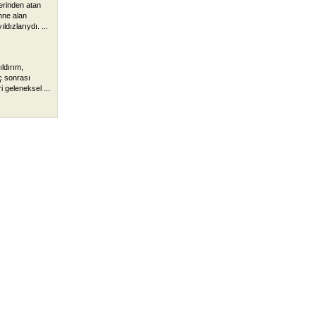
zerinden atan
hne alan
ldızlarıydı. ...
ldırım,
ç sonrası
ri geleneksel ...