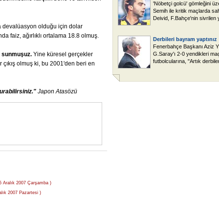
'Nöbetçi golcü' gömleğini ü
Semih ile kritik maçlarda sa
Deivid, F.Bahçe'nin sivrilen yı
 devalüasyon olduğu için dolar
a faiz, ağırlıklı ortalama 18.8 olmuş.
Derbileri bayram yaptınız
Fenerbahçe Başkanı Aziz Yı
sunmuşuz.
Yine küresel gerçekler
G.Saray'ı 2-0 yendikleri ma
futbolcularına, "Artık derbile
r çıkış olmuş ki, bu 2001'den beri en
urabilirsiniz."
Japon
Atasözü
 5 Aralık 2007 Çarşamba )
alık 2007 Pazartesi )