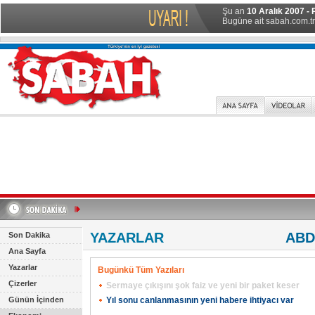
Şu an
10 Aralık 2007 - 
Bugüne ait sabah.com.tr 
YAZARLAR
ABD
Son Dakika
Ana Sayfa
Yazarlar
Bugünkü Tüm Yazıları
Çizerler
Sermaye çıkışını şok faiz ve yeni bir paket keser
Günün İçinden
Yıl sonu canlanmasının yeni habere ihtiyacı var