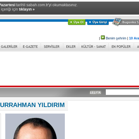
Pazartesi
tarihli sabah.com.tr'yi okumaktasınız.
içeriği için
tıklayın »
|
Benim şehrim
|
10 Ara
URRAHMAN YILDIRIM