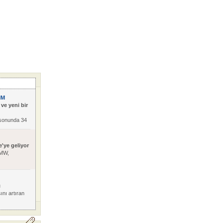
IM
 ve yeni bir
sonunda 34
e'ye geliyor
BMW,
ı
ını artıran