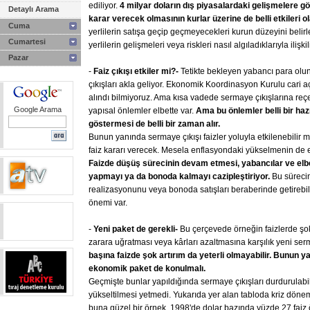
ediliyor.
4
milyar
doların
dış
piyasalardaki
gelişmelere
gö
Detaylı Arama
karar
verecek
olmasının
kurlar
üzerine
de
belli
etkileri
ol
Cuma
yerlilerin satışa geçip geçmeyecekleri kurun düzeyini belir
Cumartesi
yerlilerin gelişmeleri veya riskleri nasıl algıladıklarıyla ilişkili
Pazar
-
Faiz
çıkışı
etkiler
mi?-
Tetikte bekleyen yabancı para olu
çıkışları akla geliyor. Ekonomik Koordinasyon Kurulu cari 
alındı bilmiyoruz. Ama kısa vadede sermaye çıkışlarına reçe
Google Arama
yapısal önlemler elbette var.
Ama
bu
önlemler
belli
bir
hazı
göstermesi
de
belli
bir
zaman
alır.
Bunun yanında sermaye çıkışı faizler yoluyla etkilenebilir 
faiz kararı verecek. Mesela enflasyondaki yükselmenin de e
Faizde
düşüş
sürecinin
devam
etmesi,
yabancılar
ve
elb
yapmayı
ya
da
bonoda
kalmayı
cazipleştiriyor.
Bu sürecin
realizasyonunu veya bonoda satışları beraberinde getirebilir
önemi var.
-
Yeni
paket
de
gerekli-
Bu çerçevede örneğin faizlerde şok 
zarara uğratması veya kârları azaltmasına karşılık yeni ser
başına
faizde
şok
artırım
da
yeterli
olmayabilir.
Bunun
ya
ekonomik
paket
de
konulmalı.
Geçmişte bunlar yapıldığında sermaye çıkışları durdurulabil
yükseltilmesi yetmedi. Yukarıda yer alan tabloda kriz döne
buna güzel bir örnek. 1998'de dolar bazında yüzde 27 faiz