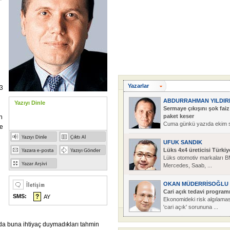
Yazarlar
 3
ABDURRAHMAN YILDIR
Yazıyı Dinle
Sermaye çıkışını şok faiz
paket keser
n
Cuma günkü yazıda ekim 
ze
...
UFUK SANDIK
Lüks 4x4 üreticisi Türkiy
Lüks otomotiv markaları 
Mercedes, Saab, ...
OKAN MÜDERRİSOĞLU
Cari açık tedavi program
SMS:
?
AY
Ekonomideki risk algılamas
'cari açık' sorununa ...
da buna ihtiyaç duymadıkları tahmin