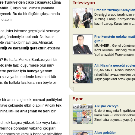
Televizyon
re
Türkiye'den
çıkıp
çıkmayacağına
abilir.
Çıkışın hızlı olması yanında
Fransız Yüzbaşı Karayılan'
leyecek. Bu da bir ölçüde çıkış anında
Direnişçi grubu tarafından yo
Yüzbaşı Laroş, Karayılan'ın 
 olabilir.
kazır! Laroş, Karayılan'ın ...
nca, ister istemez geçmişteki sermaye
açık gündemiyle toplandı. Ne karar
Frankenstein gıdalar mut
girdi!
te yazmak bir hayli zor. Alınacak
MUHABİR . Genel yönetmenl
rlığı
ve
kararlılığı
gerektirir,
etkisini
Kozluklu'nun üstlendiği 'Muh
'soframızdaki Frankenstein gı
mi? Bu hafta Merkez Bankası yeni bir
tkisiyle faizi düşürmese olur mu?
Ali, Nisan'a gerçeği söyle
BIÇAK SIRTI. Nisan, boşan
ette
yerliler
için
bonoya
yatırım
rahatlıkla hayata yeniden ba
 şu veya bu nedenle kesilmesi kâr
Ali'yle yaptıkları ortak çalış
. Bu haftaki faiz kararının böyle bir
Spor
bir artırıma gitmek, mevcut portföyleri
maye çekmede etkili olabilir. Ancak
tek
Alkışlar Zico'ya
9. derbi maçında 6. galibiye
nına
IMF
ile
anlaşmak
ve
yeni
bir
karşı alan F.Bahçe'nin tekni
Zico hafta boyunca yaptığı d
di, tek başına yüksek faiz veya faizin
mlerinde bonodan yabancı çıkışları
Altın golcüler
 ödenmesine karşılık bono ve tahvilden