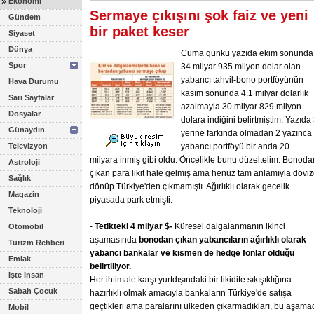
»
Ekonomi
Sermaye çıkışını şok faiz ve yeni
Gündem
bir paket keser
Siyaset
Dünya
Cuma günkü yazıda ekim sonunda
Spor
34 milyar 935 milyon dolar olan
yabancı tahvil-bono portföyünün
Hava Durumu
kasım sonunda 4.1 milyar dolarlık
Sarı Sayfalar
azalmayla 30 milyar 829 milyon
Dosyalar
dolara indiğini belirtmiştim. Yazıda
Günaydın
yerine farkında olmadan 2 yazınca
Televizyon
yabancı portföyü bir anda 20
milyara inmiş gibi oldu. Öncelikle bunu düzeltelim. Bonoda
Astroloji
çıkan para likit hale gelmiş ama henüz tam anlamıyla dövi
Sağlık
dönüp Türkiye'den çıkmamıştı. Ağırlıklı olarak gecelik
Magazin
piyasada park etmişti.
Teknoloji
-
Tetikteki
4
milyar
$-
Küresel dalgalanmanın ikinci
Otomobil
aşamasında
bonodan
çıkan
yabancıların
ağırlıklı
olarak
Turizm Rehberi
yabancı
bankalar
ve
kısmen
de
hedge
fonlar
olduğu
Emlak
belirtiliyor.
İşte İnsan
Her ihtimale karşı yurtdışındaki bir likidite sıkışıklığına
Sabah Çocuk
hazırlıklı olmak amacıyla bankaların Türkiye'de satışa
geçtikleri ama paralarını ülkeden çıkarmadıkları, bu aşama
Mobil