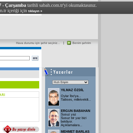
7 - Çarşamba
tarihli sabah.com.tr'yi okumaktasınız.
.tr içeriği için
tıklayın »
Hava durumu için şehir seçiniz...
Benim şehrim
YILMAZ ÖZDİL
Oylar İbo'ya...
Tatlıses, milletvekili...
ERGUN BABAHAN
Susuz yaz
Susuz bir yaz bizi
bekliyor.
Açıklamalara...
MEHMET BARLAS