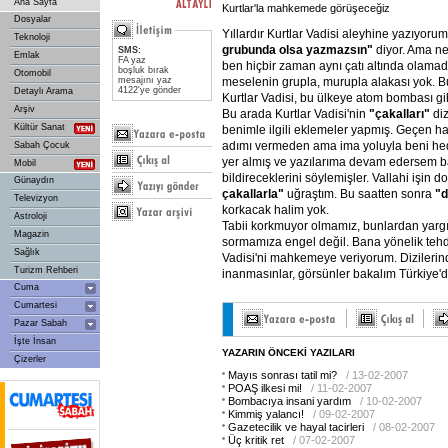
Ana Sayfa
Kurtlar'la mahkemede görüşeceğiz
Dosyalar
Yıllardır Kurtlar Vadisi aleyhine yazıyorum
Teknoloji
grubunda
olsa
yazmazsın"
diyor. Ama ne
SMS:
Emlak
FA yaz
ben hiçbir zaman aynı çatı altında olamad
boşluk bırak
Otomobil
meselenin grupla, murupla alakası yok. B
mesajını yaz
4122'ye gönder
Detaylı Arama
Kurtlar Vadisi, bu ülkeye atom bombası gib
Arşiv
Bu arada Kurtlar Vadisi'nin
"çakalları"
diz
Kültür Sanat
benimle ilgili eklemeler yapmış. Geçen h
adımı vermeden ama ima yoluyla beni hed
Sabah Çocuk
yer almış ve yazılarıma devam edersem 
Mobil
bildireceklerini söylemişler. Vallahi işin d
Günaydın
çakallarla"
uğraştım. Bu saatten sonra
"d
Televizyon
korkacak halim yok.
Astroloji
Tabii korkmuyor olmamız, bunlardan yarg
Magazin
sormamıza engel değil. Bana yönelik tehdi
Sağlık
Vadisi'ni mahkemeye veriyorum. Dizileri
Turizm Rehberi
inanmasınlar, görsünler bakalım Türkiye'd
Cuma
Cumartesi
Pazar Sabah
İşte İnsan
YAZARIN ÖNCEKİ YAZILARI
Çizerler
Mayıs sonrası tatil mi?
/ 13-02-2007
POAŞ ilkesi mi!
/ 11-02-2007
Bombacıya insani yardım
/ 10-02-2007
Kimmiş yalancı!
/ 09-02-2007
Gazetecilik ve hayal tacirleri
/ 08-02-2007
Üç kritik ret
/ 07-02-2007