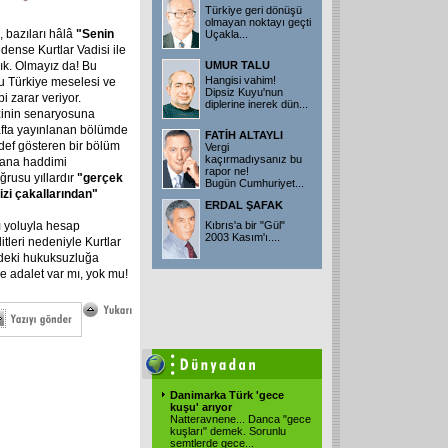
Türkiye geri dönüşü
olmayan noktayı geçti
, bazıları hâlâ
"Senin
Uçakla...
dense Kurtlar Vadisi ile
ık. Olmayız da! Bu
UMUR TALU
Hangisi vahim!
u Türkiye meselesi ve
Dipsiz Kuyu'nun
i zarar veriyor.
diplerine inerek dün...
inin senaryosuna
afta yayınlanan bölümde
FATİH ALTAYLI
ef gösteren bir bölüm
Vergi
kaçırmadıysanız bu
bana haddimi
rapor ne!
oğrusu yıllardır
"gerçek
Bugün Cumhuriyet...
izi
çakallarından"
ERDAL ŞAFAK
ı yoluyla hesap
Kıbrıs'a bir "Gül"
2003 Kasım'ı....
tleri nedeniyle Kurtlar
ndeki hukuksuzluğa
e adalet var mı, yok mu!
Danimarka Türk 'gece
kuşu' arıyor
Natteravnene... Danca "gece
kuşları" demek. Sorunlu
semtlerde gece...