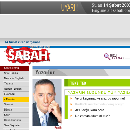
Şu an
14 Şubat 200
Bugüne ait sabah.com
14 Şubat 2007 Çarşamba
Servislerimiz
Son Dakika
News in English
Yazarlar
Günün İçinden
Ekonomi
Vergi kaçırmadıysanız bu rapor ne!
»
Gündem
Kurtlar'la mahkemede görüşeceğiz
Siyaset
Dünya
ABD değil, kara para
Spor
Ne zaman adam oluruz?
Hava Durumu
Sarı Sayfalar