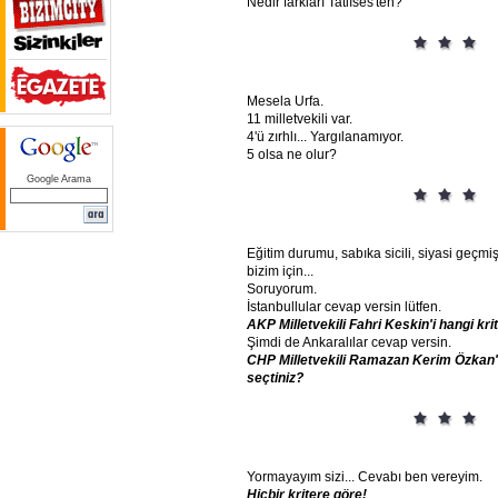
Nedir farkları Tatlıses'ten?
Mesela Urfa.
11 milletvekili var.
4'ü zırhlı... Yargılanamıyor.
5 olsa ne olur?
Google Arama
Eğitim durumu, sabıka sicili, siyasi geçmiş
bizim için...
Soruyorum.
İstanbullular cevap versin lütfen.
AKP
Milletvekili
Fahri
Keskin'i
hangi
kri
Şimdi de Ankaralılar cevap versin.
CHP
Milletvekili
Ramazan
Kerim
Özkan'
seçtiniz?
Yormayayım sizi... Cevabı ben vereyim.
Hiçbir
kritere
göre!