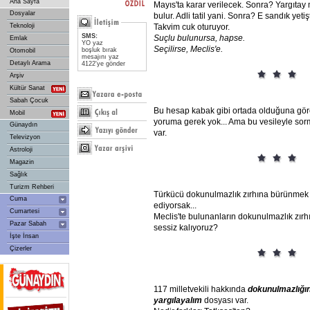
Ana Sayfa
Mayıs'ta karar verilecek. Sonra? Yargıtay 
Dosyalar
bulur. Adli tatil yani. Sonra? E sandık yetişti
Teknoloji
Takvim cuk oturuyor.
SMS:
Suçlu
bulunursa,
hapse.
Emlak
YO yaz
Seçilirse,
Meclis'e.
boşluk bırak
Otomobil
mesajını yaz
Detaylı Arama
4122'ye gönder
Arşiv
Kültür Sanat
Sabah Çocuk
Bu hesap kabak gibi ortada olduğuna göre,
Mobil
yoruma gerek yok... Ama bu vesileyle so
Günaydın
var.
Televizyon
Astroloji
Magazin
Sağlık
Turizm Rehberi
Türkücü dokunulmazlık zırhına bürünmek i
Cuma
ediyorsak...
Cumartesi
Meclis'te bulunanların dokunulmazlık zı
Pazar Sabah
sessiz kalıyoruz?
İşte İnsan
Çizerler
117 milletvekili hakkında
dokunulmazlığın
yargılayalım
dosyası var.