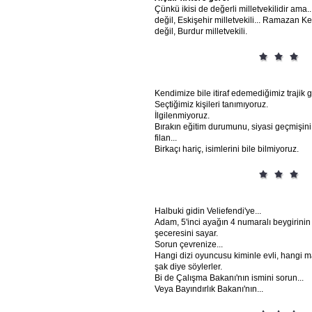
Çünkü ikisi de değerli milletvekilidir ama..
değil, Eskişehir milletvekili... Ramazan 
değil, Burdur milletvekili.
Kendimize bile itiraf edemediğimiz trajik g
Seçtiğimiz kişileri tanımıyoruz.
İlgilenmiyoruz.
Bırakın eğitim durumunu, siyasi geçmişini,
filan...
Birkaçı hariç, isimlerini bile bilmiyoruz.
Halbuki gidin Veliefendi'ye...
Adam, 5'inci ayağın 4 numaralı beygirini
şeceresini sayar.
Sorun çevrenize...
Hangi dizi oyuncusu kiminle evli, hangi m
şak diye söylerler.
Bi de Çalışma Bakanı'nın ismini sorun...
Veya Bayındırlık Bakanı'nın...