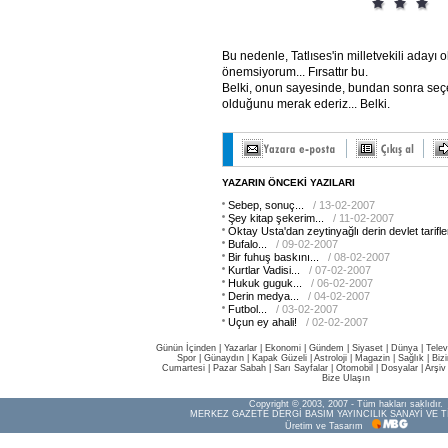
Bu nedenle, Tatlıses'in milletvekili adayı 
önemsiyorum... Fırsattır bu.
Belki, onun sayesinde, bundan sonra seçe
olduğunu merak ederiz... Belki.
YAZARIN ÖNCEKİ YAZILARI
Sebep, sonuç...
/ 13-02-2007
Şey kitap şekerim...
/ 11-02-2007
Oktay Usta'dan zeytinyağlı derin devlet tarifler
Bufalo...
/ 09-02-2007
Bir fuhuş baskını...
/ 08-02-2007
Kurtlar Vadisi...
/ 07-02-2007
Hukuk guguk...
/ 06-02-2007
Derin medya...
/ 04-02-2007
Futbol...
/ 03-02-2007
Uçun ey ahali!
/ 02-02-2007
Günün İçinden
|
Yazarlar
|
Ekonomi
|
Gündem
|
Siyaset
|
Dünya |
Telev
Spor
|
Günaydın
|
Kapak Güzeli
|
Astroloji
|
Magazin
|
Sağlık
|
Biz
Cumartesi
|
Pazar Sabah
|
Sarı Sayfalar
|
Otomobil
|
Dosyalar
|
Arşiv
Bize Ulaşın
Copyright © 2003, 2007 - Tüm hakları saklıdır.
MERKEZ GAZETE DERGİ BASIM YAYINCILIK SANAYİ VE T
Üretim ve Tasarım