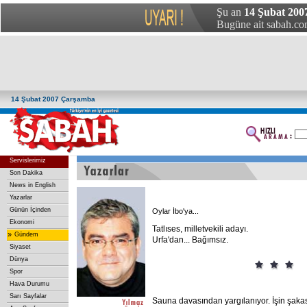
Şu an
14 Şubat 200
Bugüne ait sabah.com
14 Şubat 2007 Çarşamba
Servislerimiz
Son Dakika
News in English
Yazarlar
Günün İçinden
Oylar İbo'ya...
Ekonomi
Tatlıses, milletvekili adayı.
»
Gündem
Urfa'dan... Bağımsız.
Siyaset
Dünya
Spor
Hava Durumu
Sarı Sayfalar
Sauna davasından yargılanıyor. İşin şakası 