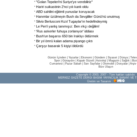
"Golan Tepeleri'ni Suriye'ye verebiliriz"
Hariri suikastinin 2'nci yılı kanlı oldu
ABD sahilini eğitimli yunuslar koruyacak
Hanımlar üzülmeyin Bush da Sevgililer Günü'nü unutmuş
Silvio Berlusconi Kızıl Tugaylar'ın hedefindeymiş
Le Pen'i yanlış tanımışız: Ben ırkçı değilim!
'Rus askerler fuhuşa zorlanıyor' iddiası
Bush'un başarısı 650 bin Iraklıyı öldürmek
Bir yıl ömrü kalan adama piyango çıktı
Çarşıyı basarak 5 kişiyi öldürdü
Günün İçinden
|
Yazarlar
|
Ekonomi
|
Gündem
|
Siyaset
|
Dünya |
Telev
Spor
|
Günaydın
|
Kapak Güzeli
|
Astroloji
|
Magazin
|
Sağlık
|
Biz
Cumartesi
|
Pazar Sabah
|
Sarı Sayfalar
|
Otomobil
|
Dosyalar
|
Arşiv
Bize Ulaşın
Copyright © 2003, 2007 - Tüm hakları saklıdır.
MERKEZ GAZETE DERGİ BASIM YAYINCILIK SANAYİ VE T
Üretim ve Tasarım