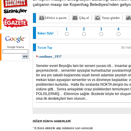
çalışanın maaşı ise Kopenhag Belediyesi'nden geliyo
1
2
3
4
Google Arama
Bu hab
centilmen _1957
Seneler evvel Beyoğlu tam bir serseri yuvası idi... insanlar
geçemezlerdi... serseriler ayyaşlar kumarbazlar yuvalanmışt
bir ara pis sakallı başlarında siyah bereli adamlar peydah ol
mekan tutan ayyaşları serseriler vs vs dövmeye başladılar. 
pisliklerden kurtuldu.. Hatta Bu sıralarda NOKTA dergisi bu o
üstüne gitti... Sonra anlaşıldıki orayı pisliklerden temizleyen 
POLİSLERMİŞ... -Ellerinize sağlık- Bizdede böyle bir oluşum
olsa ilk destekçileri ben olurum...
DİĞER DÜNYA HABERLERİ
K.Kore elektrik alıp nükleere son verecek