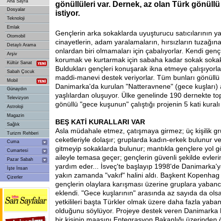
Ana Sayfa
gönüllüleri var. Dernek, az olan Türk gönüllü
Dosyalar
istiyor.
Teknoloji
Emlak
Gençlerin arka sokaklarda uyuşturucu satıcılarının ya
Otomobil
cinayetlerin, adam yaralamaların, hırsızların tuzağı
Detaylı Arama
onlardan biri olmamaları için çabalıyorlar. Kendi gençl
Arşiv
korumak ve kurtarmak için sabaha kadar sokak sokak
Kültür Sanat
Buldukları gençleri konuşarak ikna etmeye çalışıyorla
Sabah Çocuk
maddi-manevi destek veriyorlar. Tüm bunları gönüllü o
Mobil
Danimarka'da kurulan "Natteravnene" (gece kuşları) 
Günaydın
yaşlılardan oluşuyor. Ülke genelinde 190 dernekte to
Televizyon
gönüllü "gece kuşunun" çalıştığı projenin 5 kati kuralı
Astroloji
Magazin
BEŞ
KATİ KURALLARI VAR
Sağlık
Asla müdahale etmez, çatışmaya girmez; üç kişilik gr
Turizm Rehberi
ceketleriyle dolaşır; gruplarda kadın-erkek bulunur ve
Cuma
gitmeyip sokaklarda bulunur; mantıkla gençlere yol g
Cumartesi
aileyle temasa geçer; gençlerin güvenli şekilde evler
Pazar Sabah
yardım eder... İsveç'te başlayıp 1998'de Danimarka'y
İşte İnsan
yakın zamanda "vakıf" halini aldı. Başkent Kopenhag
Çizerler
gençlerin olaylara karışması üzerine gruplara yabanc
eklendi. "Gece kuşlarının" arasında az sayıda da olsa
yetkilileri başta Türkler olmak üzere daha fazla yabanc
olduğunu söylüyor. Projeye destek veren Danimarka 
bir kişinin maaşını Entegrasyon Bakanlığı üzerinden ö