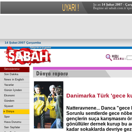
Şu an
14 Şubat 2007 - Çar
Bugüne ait sabah.com.tr içer
14 Şubat 2007 Çarşamba
Servislerimiz
Son Dakika
News in English
Yazarlar
Günün İçinden
Danimarka Türk 'gece ku
Ekonomi
Gündem
Siyaset
Natteravnene... Danca "gece 
»
Dünya
Sorunlu semtlerde gece nöbet
Spor
gençlerin suça karışmasını ö
Hava Durumu
gönüllüler dernek kurup bu a
Sarı Sayfalar
kadar sokaklarda devriye gez