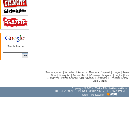
Google Arama
Günün İçinden
|
Yazarlar
|
Ekonomi
|
Gündem
|
Siyaset
|
Dünya |
Telev
Spor
|
Günaydın
|
Kapak Güzeli
|
Astroloji
|
Magazin
|
Sağlık
|
Biz
Cumartesi
|
Pazar Sabah
|
Sarı Sayfalar
|
Otomobil
|
Dosyalar
|
Arşiv
Bize Ulaşın
Copyright © 2003, 2007 - Tüm hakları saklıdır.
MERKEZ GAZETE DERGİ BASIM YAYINCILIK SANAYİ VE T
Üretim ve Tasarım