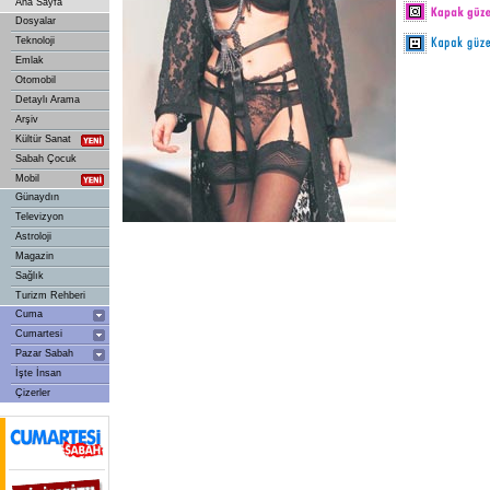
Ana Sayfa
Dosyalar
Teknoloji
Emlak
Otomobil
Detaylı Arama
Arşiv
Kültür Sanat
Sabah Çocuk
Mobil
Günaydın
Televizyon
Astroloji
Magazin
Sağlık
Turizm Rehberi
Cuma
Cumartesi
Pazar Sabah
İşte İnsan
Çizerler