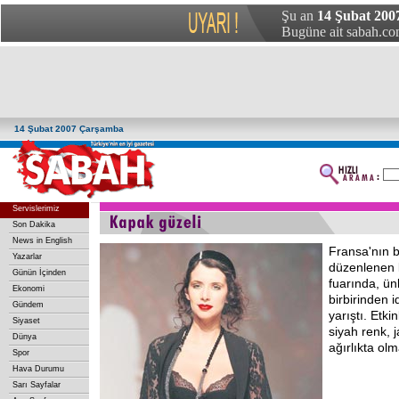
Şu an
14 Şubat 200
Bugüne ait sabah.com
14 Şubat 2007 Çarşamba
Servislerimiz
Son Dakika
News in English
Fransa'nın b
Yazarlar
düzenlenen k
Günün İçinden
fuarında, ün
Ekonomi
birbirinden i
Gündem
yarıştı. Etki
Siyaset
siyah renk, j
Dünya
ağırlıkta olm
Spor
Hava Durumu
Sarı Sayfalar