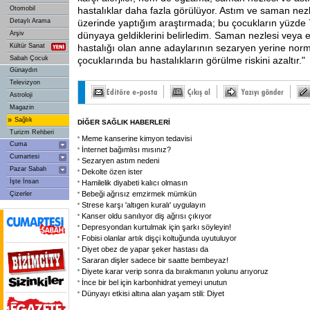
Otomobil
hastalıklar daha fazla görülüyor. Astım ve saman nez
Detaylı Arama
üzerinde yaptığım araştırmada; bu çocukların yüzde 
Arşiv
dünyaya geldiklerini belirledim. Saman nezlesi veya e
Kültür Sanat
hastalığı olan anne adaylarının sezaryen yerine no
Sabah Çocuk
çocuklarında bu hastalıkların görülme riskini azaltır."
Günaydın
Televizyon
Astroloji
Magazin
»
Sağlık
DİĞER SAĞLIK HABERLERİ
Turizm Rehberi
Meme kanserine kimyon tedavisi
Cuma
İnternet bağımlısı mısınız?
Cumartesi
Sezaryen astım nedeni
Pazar Sabah
Dekolte özen ister
İşte İnsan
Hamilelik diyabeti kalıcı olmasın
Bebeği ağrısız emzirmek mümkün
Çizerler
Strese karşı 'altıgen kuralı' uygulayın
Kanser oldu sanılıyor diş ağrısı çıkıyor
Depresyondan kurtulmak için şarkı söyleyin!
Fobisi olanlar artık dişçi koltuğunda uyutuluyor
Diyet obez de yapar şeker hastası da
Sararan dişler sadece bir saatte bembeyaz!
Diyete karar verip sonra da bırakmanın yolunu arıyoruz
İnce bir bel için karbonhidrat yemeyi unutun
Dünyayı etkisi altına alan yaşam stili: Diyet