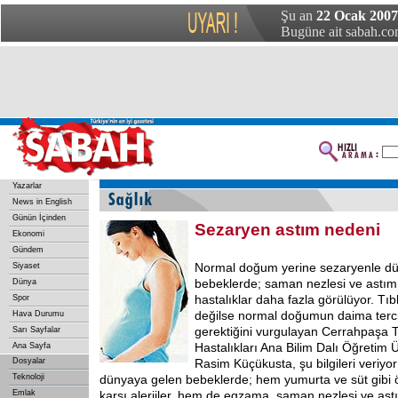
Şu an
22 Ocak 2007 
Bugüne ait sabah.com
Yazarlar
News in English
Günün İçinden
Sezaryen astım nedeni
Ekonomi
Gündem
Normal doğum yerine sezaryenle d
Siyaset
bebeklerde; saman nezlesi ve astım g
Dünya
hastalıklar daha fazla görülüyor. Tı
Spor
değilse normal doğumun daima terci
Hava Durumu
gerektiğini vurgulayan Cerrahpaşa 
Sarı Sayfalar
Hastalıkları Ana Bilim Dalı Öğretim 
Ana Sayfa
Dosyalar
Rasim Küçükusta, şu bilgileri veriyo
Teknoloji
dünyaya gelen bebeklerde; hem yumurta ve süt gibi 
Emlak
karşı alerjiler, hem de egzama, saman nezlesi ve astım