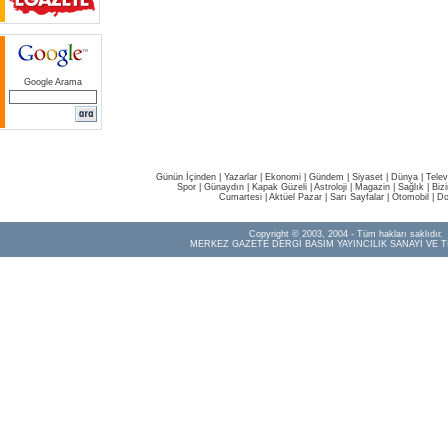
Google Arama
Günün İçinden
|
Yazarlar
|
Ekonomi
|
Gündem
|
Siyaset
|
Dünya |
Telev
Spor
|
Günaydın
|
Kapak Güzeli
|
Astroloji
|
Magazin
|
Sağlık
|
Biz
Cumartesi
|
Aktüel Pazar
|
Sarı Sayfalar
|
Otomobil
|
Do
Copyright © 2003, 2004 - Tüm hakları saklıdır.
MERKEZ GAZETE DERGİ BASIM YAYINCILIK SANAYİ VE T