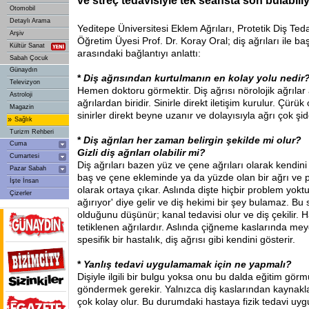
ve streç tedavisiyle tek seansta son bulabiliy
Otomobil
Detaylı Arama
Yeditepe Üniversitesi Eklem Ağrıları, Protetik Diş Teda
Arşiv
Öğretim Üyesi Prof. Dr. Koray Oral; diş ağrıları ile ba
Kültür Sanat
arasındaki bağlantıyı anlattı:
Sabah Çocuk
Günaydın
*
Diş ağrısından kurtulmanın en kolay yolu nedir
Televizyon
Hemen doktoru görmektir. Diş ağrısı nörolojik ağrılar
Astroloji
ağrılardan biridir. Sinirle direkt iletişim kurulur. Çür
Magazin
sinirler direkt beyne uzanır ve dolayısıyla ağrı çok şidd
»
Sağlık
Turizm Rehberi
*
Diş ağrıları her zaman belirgin şekilde mi olur?
Cuma
Gizli diş ağrıları olabilir mi?
Cumartesi
Diş ağrıları bazen yüz ve çene ağrıları olarak kendini
Pazar Sabah
baş ve çene ekleminde ya da yüzde olan bir ağrı ve p
İşte İnsan
olarak ortaya çıkar. Aslında dişte hiçbir problem yokt
Çizerler
ağırıyor' diye gelir ve diş hekimi bir şey bulamaz. Bu
olduğunu düşünür; kanal tedavisi olur ve diş çekilir. 
tetiklenen ağrılardır. Aslında çiğneme kaslarında me
spesifik bir hastalık, diş ağrısı gibi kendini gösterir.
*
Yanlış tedavi uygulamamak için ne yapmalı?
Dişiyle ilgili bir bulgu yoksa onu bu dalda eğitim görmü
göndermek gerekir. Yalnızca diş kaslarından kaynakla
çok kolay olur. Bu durumdaki hastaya fizik tedavi uy