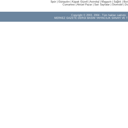
Spor
|
Günaydın
|
Kapak Güzeli
|
Astroloji
|
Magazin
|
Sağlık
|
Biz
Cumartesi
|
Aktüel Pazar
|
Sarı Sayfalar
|
Otomobil
|
Do
Copyright © 2003, 2004 - Tüm hakları saklıdır.
MERKEZ GAZETE DERGİ BASIM YAYINCILIK SANAYİ VE T