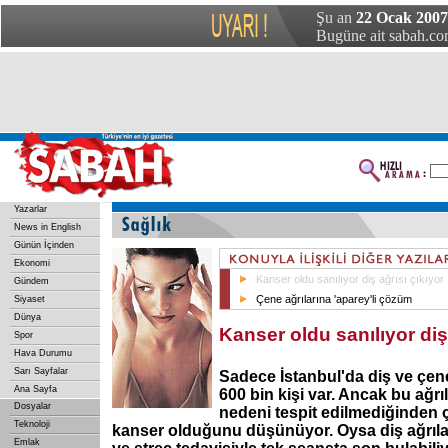
Şu an
22 Ocak 2007 
Bugüne ait sabah.com
Yazarlar
News in English
Günün İçinden
Ekonomi
Kanser oldu sanılıyor diş ağrısı çıkıyor
Gündem
Çene ağrılarına 'aparey'li çözüm
Siyaset
Dünya
Kanser oldu sanılıyor diş 
Spor
Hava Durumu
Sarı Sayfalar
Sadece İstanbul'da diş ve çen
Ana Sayfa
600 bin kişi var. Ancak bu ağrı
Dosyalar
nedeni tespit edilmediğinden
Teknoloji
kanser olduğunu düşünüyor. Oysa diş ağrıla
Emlak