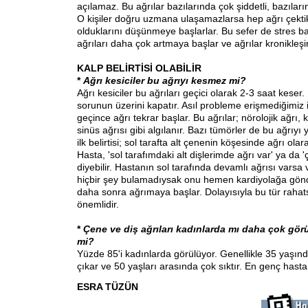
açılamaz. Bu ağrılar bazılarında çok şiddetli, bazılarınd
O kişiler doğru uzmana ulaşamazlarsa hep ağrı çektikl
olduklarını düşünmeye başlarlar. Bu sefer de stres ba
ağrıları daha çok artmaya başlar ve ağrılar kronikleşir
KALP BELİRTİSİ OLABİLİR
*
Ağrı kesiciler bu ağrıyı kesmez mi?
Ağrı kesiciler bu ağrıları geçici olarak 2-3 saat keser. 
sorunun üzerini kapatır. Asıl probleme erişmediğimiz iç
geçince ağrı tekrar başlar. Bu ağrılar; nörolojik ağrı, 
sinüs ağrısı gibi algılanır. Bazı tümörler de bu ağrıyı y
ilk belirtisi; sol tarafta alt çenenin köşesinde ağrı olar
Hasta, 'sol tarafımdaki alt dişlerimde ağrı var' ya da 
diyebilir. Hastanın sol tarafında devamlı ağrısı varsa 
hiçbir şey bulamadıysak onu hemen kardiyolağa gönd
daha sonra ağrımaya başlar. Dolayısıyla bu tür rahatsı
önemlidir.
*
Çene ve diş ağrıları kadınlarda mı daha çok gör
mi?
Yüzde 85'i kadınlarda görülüyor. Genellikle 35 yaşın
çıkar ve 50 yaşları arasında çok sıktır. En genç hast
ESRA TÜZÜN