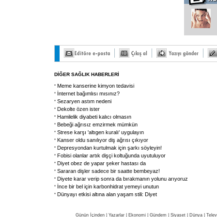
DİĞER SAĞLIK HABERLERİ
Meme kanserine kimyon tedavisi
İnternet bağımlısı mısınız?
Sezaryen astım nedeni
Dekolte özen ister
Hamilelik diyabeti kalıcı olmasın
Bebeği ağrısız emzirmek mümkün
Strese karşı 'altıgen kuralı' uygulayın
Kanser oldu sanılıyor diş ağrısı çıkıyor
Depresyondan kurtulmak için şarkı söyleyin!
Fobisi olanlar artık dişçi koltuğunda uyutuluyor
Diyet obez de yapar şeker hastası da
Sararan dişler sadece bir saatte bembeyaz!
Diyete karar verip sonra da bırakmanın yolunu arıyoruz
İnce bir bel için karbonhidrat yemeyi unutun
Dünyayı etkisi altına alan yaşam stili: Diyet
Günün İçinden
|
Yazarlar
|
Ekonomi
|
Gündem
|
Siyaset
|
Dünya |
Telev