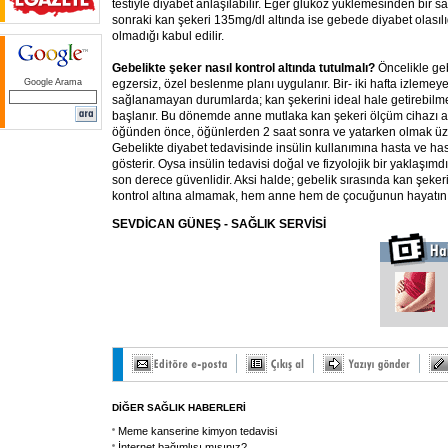
testiyle diyabet anlaşılabilir. Eğer glukoz yüklemesinden bir sa
sonraki kan şekeri 135mg/dl altında ise gebede diyabet olasılı
olmadığı kabul edilir.
Gebelikte şeker nasıl kontrol altında tutulmalı?
Öncelikle geb
Google Arama
egzersiz, özel beslenme planı uygulanır. Bir- iki hafta izleme
sağlanamayan durumlarda; kan şekerini ideal hale getirebilmek
başlanır. Bu dönemde anne mutlaka kan şekeri ölçüm cihazı al
öğünden önce, öğünlerden 2 saat sonra ve yatarken olmak üze
Gebelikte diyabet tedavisinde insülin kullanımına hasta ve hast
gösterir. Oysa insülin tedavisi doğal ve fizyolojik bir yaklaşımd
son derece güvenlidir. Aksi halde; gebelik sırasında kan şeker
kontrol altına almamak, hem anne hem de çocuğunun hayatını 
SEVDİCAN GÜNEŞ - SAĞLIK SERVİSİ
DİĞER SAĞLIK HABERLERİ
Meme kanserine kimyon tedavisi
İnternet bağımlısı mısınız?