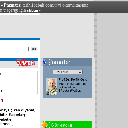
- Pazartesi
tarihli sabah.com.tr'yi okumaktasınız.
.tr içeriği için
tıklayın »
Prof.Dr. Tevfik Özlü
Müzmin hastanın bir
hekimi olmalı
17 yıllık diyabet
...
n!
ın
rtaya çıkan diyabet,
ilir. Kadınlar;
yabetle
tırmalı,