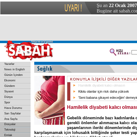
Şu an
22 Ocak 2007 
Bugüne ait sabah.com
Yazarlar
News in English
Günün İçinden
Ekonomi
Hamilelik diyabeti kalıcı olmasın
Gündem
Kilolu olanlar için risk daha yüksek
Siyaset
Dünya
'Seni babana şikayet edeceğim' demeyi
Spor
Hamilelik diyabeti kalıcı olmas
Hava Durumu
Sarı Sayfalar
Gebelik döneminde bazı kadınlarda o
Ana Sayfa
gerekli önlemler alınmazsa kalıcı olab
Dosyalar
yaşamlarının ileriki dönemlerinde di
Teknoloji
karşılaşmamak için lohusalık bittiğinde şeker testi yap
Emlak