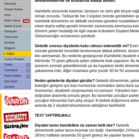
beslenmelerine ve kilolarına dikkat etmeli.
Otomobil
Detaylı Arama
Hamilelik sürecinde kadınlar; tansiyon ve varis gibi birçok sağlı
Arşiv
olmak zorunda. Türkiye'de her 3 kişiden birinde görülebilen ş
Kültür Sanat
hamilelik döneminin en dikkatli olunması gereken hastalıkların
erken teşhis edilip gerekli önlemler zamanında alınmazsa kalı
Sabah Çocuk
dönemi şeker hastalığı ile ilgili olarak Acıbadem Diyabet Merk
Günaydın
Süleymanoğlu sorularımızı yanıtladı:
Televizyon
Astroloji
Gebelik sonrası diyabetin kalıcı olması önlenebilir mi?
Evet
Magazin
sonraki günlerde öncelikle beslenmeye dikkat edilmeli, düzenl
»
Sağlık
kilo alınmamalı. Bu nedenle gestasyonel (hamilelik) diyabeti o
Turizm Rehberi
bitiminde 75 gram glikozla şeker yükleme testi uygulanır. Bu t
Cuma
annenin sonraki gebeliklerinde ya da hayatının ileriki döneml
Cumartesi
yakalanma riski, diğer insanlara göre yüzde 30 ile 50 arasında
Pazar Sabah
Neden gebelerde diyabet görülür?
Gebelik döneminde; gebeliğ
İşte İnsan
bebeğin gelişimi için bazı hormonlar normalden daha fazla sal
Çizerler
hormonları, diyabetin oluşmasında rol oynuyor. Yükselen kan 
doğrudan plasenta yoluyla geçer. Bu durumda çocuğun pankrea
çocuğun kilosunda hızlı artış oluşur. İri bebek doğumuna seb
aslında tip 2 diyabet tohumlarının atıldığının belirtisidir.
TEST YAPTIRILMALI
Diyabet tanısı hamilelikte ne zaman belli olur?
Gebelik
döneminde şeker tanısı koymak zor değil. Hamileliğin 24'üncü
28'inci haftaları arasında 50 gram glukoz ile yapılan tarama