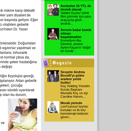
Avukatlar 15 YTL ile
destek olacak
k riskine karşı dikkatli
'Adalet Oyunu' isimli
eker yani diyabet de
filmi çekmek için para
ın başında geliyor. Eğer
arayışına giren
avukat
...
cı olabilen gebelik
ezi'nden Dr. Yaser
Annem kadar komik
olmayı
başaramadım
Komedyen Ata
 önlenebilir. Doğumdan
Demirer, annesi
Ayten Kaçar'ın 'doğal
i egzersiz yapılmalı ve
bir komik'
...
lanlara; lohusalık
est normal çıksa da,
erinde şeker hastalığına
 değişir.
Sosyete Andrea
Bocelli'yi gökte
in fizyolojisi gereği,
ararken yerde
gılanıyor. Artan gebelik
buldu!
şekeri, çocuğa
Koç Holding Yönetim
Kurulu Başkanı
sı sürekli uyarılarak
Mustafa Koç ve eşi
ep olan
bu durum,
Caroline Hanım,
...
Morali yerinde
Lenf kanseri teşhisi
konulan ve iki kez
kemoterapi tedavisi
gören
...
 ve