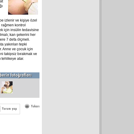
at
ğı
e izlenir ve kişiye özel
ye rağmen kontrol
 için insülin tedavisine
malı; kan şekerini her
re 7 defa ölçmeli.
a yakınları tepki
ır. Anne ve çocuk için
ini takipsiz bırakmak ve
tehlikeye atar.