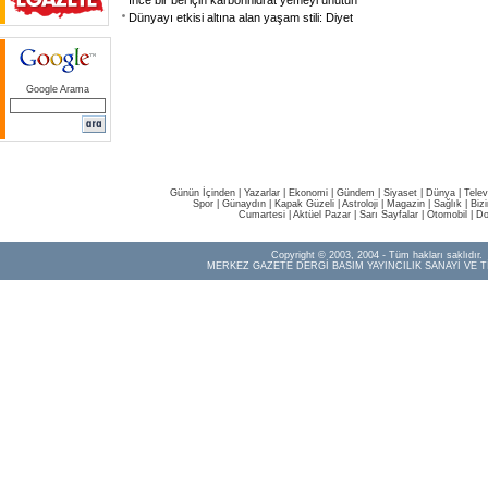
İnce bir bel için karbonhidrat yemeyi unutun
Dünyayı etkisi altına alan yaşam stili: Diyet
Google Arama
Günün İçinden
|
Yazarlar
|
Ekonomi
|
Gündem
|
Siyaset
|
Dünya |
Telev
Spor
|
Günaydın
|
Kapak Güzeli
|
Astroloji
|
Magazin
|
Sağlık
|
Biz
Cumartesi
|
Aktüel Pazar
|
Sarı Sayfalar
|
Otomobil
|
Do
Copyright © 2003, 2004 - Tüm hakları saklıdır.
MERKEZ GAZETE DERGİ BASIM YAYINCILIK SANAYİ VE T