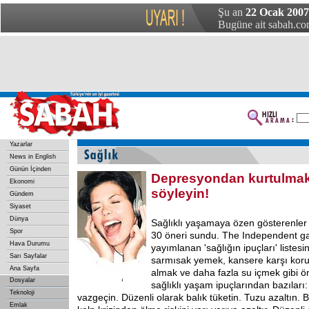
Şu an
22 Ocak 2007 
Bugüne ait sabah.com
Yazarlar
News in English
Günün İçinden
Depresyondan kurtulmak 
Ekonomi
söyleyin!
Gündem
Siyaset
Dünya
Sağlıklı yaşamaya özen gösterenler iç
Spor
30 öneri sundu. The Independent g
Hava Durumu
yayımlanan 'sağlığın ipuçları' listesi
Sarı Sayfalar
sarmısak yemek, kansere karşı kor
Ana Sayfa
almak ve daha fazla su içmek gibi öne
Dosyalar
sağlıklı yaşam ipuçlarından bazılar
Teknoloji
vazgeçin. Düzenli olarak balık tüketin. Tuzu azaltın. 
Emlak