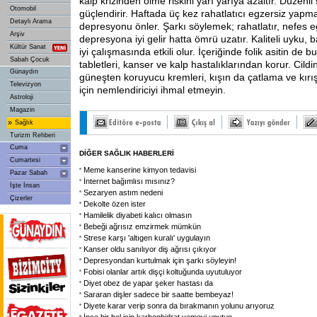
kalp krizinden ölme riskini yarı yarıya azaltır. Düzenli
Otomobil
güçlendirir. Haftada üç kez rahatlatıcı egzersiz yapma
Detaylı Arama
depresyonu önler. Şarkı söylemek; rahatlatır, nefes e
Arşiv
depresyona iyi gelir hatta ömrü uzatır. Kaliteli uyku, b
Kültür Sanat
iyi çalışmasında etkili olur. İçeriğinde folik asitin de 
Sabah Çocuk
tabletleri, kanser ve kalp hastalıklarından korur. Cildi
Günaydın
güneşten koruyucu kremleri, kışın da çatlama ve kır
Televizyon
için nemlendiriciyi ihmal etmeyin.
Astroloji
Magazin
»
Sağlık
Turizm Rehberi
Cuma
DİĞER SAĞLIK HABERLERİ
Cumartesi
Meme kanserine kimyon tedavisi
Pazar Sabah
İnternet bağımlısı mısınız?
İşte İnsan
Sezaryen astım nedeni
Çizerler
Dekolte özen ister
Hamilelik diyabeti kalıcı olmasın
Bebeği ağrısız emzirmek mümkün
Strese karşı 'altıgen kuralı' uygulayın
Kanser oldu sanılıyor diş ağrısı çıkıyor
Depresyondan kurtulmak için şarkı söyleyin!
Fobisi olanlar artık dişçi koltuğunda uyutuluyor
Diyet obez de yapar şeker hastası da
Sararan dişler sadece bir saatte bembeyaz!
Diyete karar verip sonra da bırakmanın yolunu arıyoruz