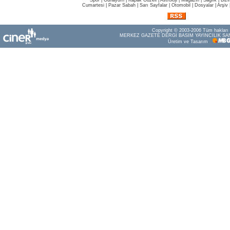
Spor
|
Günaydın
|
Kapak Güzeli
|
Astroloji
|
Magazin
|
Sağlık
|
Bizi
Cumartesi
|
Pazar Sabah
|
Sarı Sayfalar
|
Otomobil
|
Dosyalar
|
Arşiv
Copyright © 2003-2006 Tüm hakları s
MERKEZ GAZETE DERGİ BASIM YAYINCILIK SAN
Üretim ve Tasarım