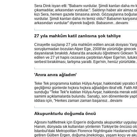
Sera Dink isyan etti: "Babamı vurdular. Şimdi kanları daha mı 
çıkamadılar, arkasından vurdular.". Saldırıyı haber alır almaz o
kızı Sera, hemen gazete binasına alındı. Gözyaşlarına boğul
vurdular. Şimdi kanları daha mı temiz oldu? Babamın karşısına
arkasından vurdular" diyerek bağırdı. Babasının...devamı
27 yıla mahkûm katil zanlısına şok tahliye
Cinayetle suçlanıp 27 yıla mahkûm edilen ancak dosyası Yargı
soruşturmadan bozulan Alper Ege, 2008'de yürürlüğe girecek
dayanılarak bırakıldı. Adana'da anaokulu öğretmeni Göksen Te
edilen ve 27 yıl hapis cezasına çarptırılan Alper Ege'nin, tut
serbest bırakılması, tartışma yarattı. Ege'nin, henüz yürürlükte
'Anıra anıra ağladım'
Teke Tek programına katılan Hülya Avşar, hakkındaki yıpratıcı
geçtiğimiz günlerde hıçkıra hıçkıra ağladığını itiraf etti. Fatih Al
sunduğu "Teke Tek"e katılan Hülya Avşar, hakkında merak edile
samimi açıklamalarda bulundu. Sanatçı, son dönemlerde yaptığı
iddiası için, "Herkes zaman zaman başarısız...devamı
Akupunkturlu doğumda öncü
Ağrısını hafifletmek için Ergen'e doğumda akupunktur uygulay
Hanım, dünyada sık kullanılan yöntemin Türkiye'de öncüsü ol
İstanbul'daki Metropolitan Florence Nightingale Hastanesi'nde
getiren Gülben Ergen, doğuma jinekologu, yaşam koçu ve aku