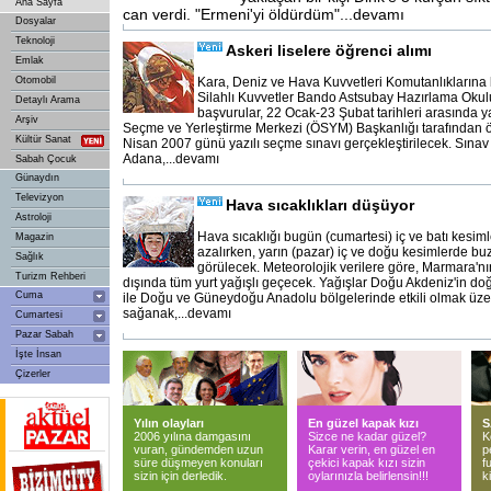
Ana Sayfa
can verdi. "Ermeni'yi öldürdüm"...devamı
Dosyalar
Teknoloji
Askeri liselere öğrenci alımı
Emlak
Otomobil
Kara, Deniz ve Hava Kuvvetleri Komutanlıklarına ba
Silahlı Kuvvetler Bando Astsubay Hazırlama Okulu
Detaylı Arama
başvurular, 22 Ocak-23 Şubat tarihleri arasında y
Arşiv
Seçme ve Yerleştirme Merkezi (ÖSYM) Başkanlığı tarafından öğ
Kültür Sanat
Nisan 2007 günü yazılı seçme sınavı gerçekleştirilecek. Sınav 
Adana,...devamı
Sabah Çocuk
Günaydın
Televizyon
Hava sıcaklıkları düşüyor
Astroloji
Hava sıcaklığı bugün (cumartesi) iç ve batı kesiml
Magazin
azalırken, yarın (pazar) iç ve doğu kesimlerde b
Sağlık
görülecek. Meteorolojik verilere göre, Marmara'nın
Turizm Rehberi
dışında tüm yurt yağışlı geçecek. Yağışlar Doğu Akdeniz'in d
Cuma
ile Doğu ve Güneydoğu Anadolu bölgelerinde etkili olmak üze
sağanak,...devamı
Cumartesi
Pazar Sabah
İşte İnsan
Çizerler
Yılın olayları
En güzel kapak kızı
S
2006 yılına damgasını
Sizce ne kadar güzel?
K
vuran, gündemden uzun
Karar verin, en güzel en
p
süre düşmeyen konuları
çekici kapak kızı sizin
f
sizin için derledik.
oylarınızla belirlensin!!!
ki