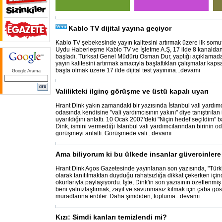
Kablo TV dijital yayına geçiyor
Kablo TV şebekesinde yayın kalitesini artırmak üzere ilk somut
Uydu Haberleşme Kablo TV ve İşletme A.Ş, 17 ilde 8 kanaldan d
başladı. Türksat Genel Müdürü Osman Dur, yaptığı açıklamad
yayın kalitesini artırmak amacıyla başlattıkları çalışmalar ka
başta olmak üzere 17 ilde dijital test yayınına...devamı
Google Arama
Valilikteki ilginç görüşme ve üstü kapalı uyarı
Hrant Dink yakın zamandaki bir yazısında İstanbul vali yardımc
odasında kendisine "vali yardımcısının yakını" diye tanıştırılan i
uyarıldığını anlattı. 10 Ocak 2007'deki "Niçin hedef seçildim" b
Dink, ismini vermediği İstanbul vali yardımcılarından birinin 
görüşmeyi anlattı. Görüşmede vali...devamı
Ama biliyorum ki bu ülkede insanlar güvercinle
Hrant Dink Agos Gazetesinde yayınlanan son yazısında, "Türk
olarak tanıtılmaktan duyduğu rahatsızlığa dikkat çekerken içi
okurlarıyla paylaşıyordu. İşte, Dink'in son yazısının özetlenmiş 
beni yalnızlaştırmak, zayıf ve savunmasız kılmak için çaba gös
muradlarına erdiler. Daha şimdiden, topluma...devamı
Kızı: Simdi kanları temizlendi mi?