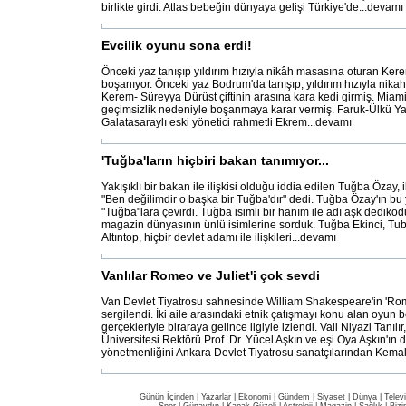
birlikte girdi. Atlas bebeğin dünyaya gelişi Türkiye'de...devamı
Evcilik oyunu sona erdi!
Önceki yaz tanışıp yıldırım hızıyla nikâh masasına oturan Kere
boşanıyor. Önceki yaz Bodrum'da tanışıp, yıldırım hızıyla nik
Kerem- Süreyya Dürüst çiftinin arasına kara kedi girmiş. Miami
geçimsizlik nedeniyle boşanmaya karar vermiş. Faruk-Ülkü Yalç
Galatasaraylı eski yönetici rahmetli Ekrem...devamı
'Tuğba'ların hiçbiri bakan tanımıyor...
Yakışıklı bir bakan ile ilişkisi olduğu iddia edilen Tuğba Özay, 
"Ben değilimdir o başka bir Tuğba'dır" dedi. Tuğba Özay'ın bu
"Tuğba"lara çevirdi. Tuğba isimli bir hanım ile adı aşk dediko
magazin dünyasının ünlü isimlerine sorduk. Tuğba Ekinci, T
Altıntop, hiçbir devlet adamı ile ilişkileri...devamı
Vanlılar Romeo ve Juliet'i çok sevdi
Van Devlet Tiyatrosu sahnesinde William Shakespeare'in 'Rom
sergilendi. İki aile arasındaki etnik çatışmayı konu alan oyun 
gerçekleriyle biraraya gelince ilgiyle izlendi. Vali Niyazi Tanılı
Üniversitesi Rektörü Prof. Dr. Yücel Aşkın ve eşi Oya Aşkın'ın 
yönetmenliğini Ankara Devlet Tiyatrosu sanatçılarından Kemal
Günün İçinden
|
Yazarlar
|
Ekonomi
|
Gündem
|
Siyaset
|
Dünya |
Telev