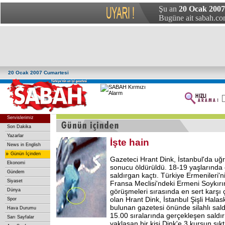
Şu an
20 Ocak 2007
Bugüne ait sabah.com
20 Ocak 2007 Cumartesi
Servislerimiz
Son Dakika
Yazarlar
İşte hain
News in English
»
Günün İçinden
Gazeteci Hrant Dink, İstanbul'da uğra
Ekonomi
sonucu öldürüldü. 18-19 yaşlarında
Gündem
saldırgan kaçtı. Türkiye Ermenileri'
Siyaset
Fransa Meclisi'ndeki Ermeni Soykır
Dünya
görüşmeleri sırasında en sert karşı ç
olan Hrant Dink, İstanbul Şişli Hala
Spor
bulunan gazetesi önünde silahlı sald
Hava Durumu
15.00 sıralarında gerçekleşen saldı
Sarı Sayfalar
yaklaşan bir kişi Dink'e 3 kurşun sıkt