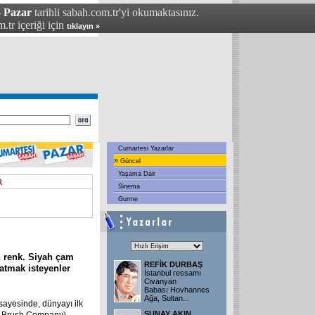
- Pazar
tarihli sabah.com.tr'yi okumaktasınız.
.tr içeriği için
tıklayın »
Cumartesi Yazarlar
»
Güncel
Yaşama Dair
Sinema
Gurme
h renk. Siyah çam
REFİK DURBAŞ
katmak isteyenler
İstanbul ressamı
Civanyan
Babası Hovhannes
Ağa, Sultan
...
i sayesinde, dünyayı ilk
SUNAY AKIN