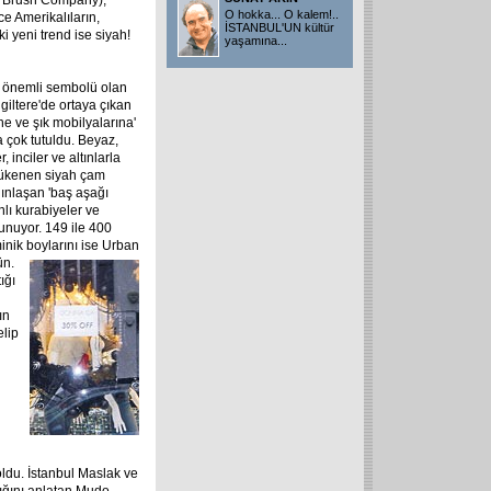
is Brush Company),
O hokka... O kalem!..
e Amerikalıların,
İSTANBUL'UN kültür
i yeni trend ise siyah!
yaşamına
...
 en önemli sembolü olan
ngiltere'de ortaya çıkan
e ve şık mobilyalarına'
 çok tutuldu. Beyaz,
 inciler ve altınlarla
tükenen siyah çam
gınlaşan 'baş aşağı
nlı kurabiyeler ve
lunuyor. 149 ile 400
minik boylarını ise Urban
ün.
ığı
ın
elip
ldu. İstanbul Maslak ve