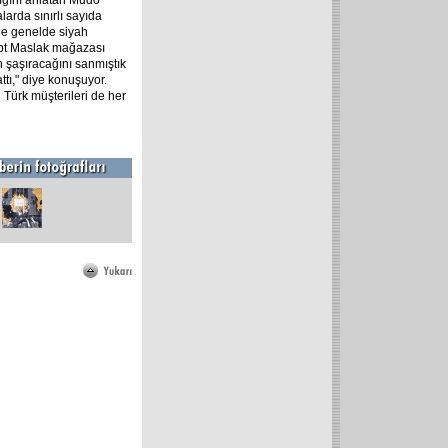
ığını anlatan Mudo
larda sınırlı sayıda
 de genelde siyah
pt Maslak mağazası
 şaşıracağını sanmıştık
tı," diye konuşuyor.
Türk müşterileri de her