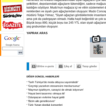
Akmerkez ile Ankara mağazalarındaki siyah ağaçların çok satt
yetkilileri, depolarındaki ağaçların tükendiğini, sadece mağaza
kaldığını söylüyor. Mudo'nun mağaza içi ve vitrin süslemeleri
renklerden ve siyah çam ağaçlarından oluşuyor. Mudo Conce
müdürü Tolga Yılmaz, "Siyah ağaçları gördüklerinde insanların
ama çok da yadırgayan olmadı. Hatta hayli beğenildi ve çok sat
Büyük boyu 890, küçük boyu ise 245 YTL olan siyah ağaçların 
yaş grubundan oluşuyor.
YAPRAK ARAS
Google Arama
DİĞER GÜNCEL HABERLERİ
'Tarih Türkiye'de moda olduysa sayemdedir'
'Geçmişi yazarken otosansüre mecbursunuz'
'Maymun iştahlıyım, sanayici de olmak istiyorum'
'Hayat beni tasarımcı olmaya itti'
Odunpazarı evlerine hayat geldi
'Bizim aile genetiksever'
Türk-Yunan dostluk konserleri