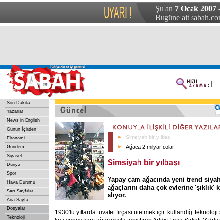
Şu an
7 Ocak 2007 
Bugüne ait sabah.com
Son Dakika
Yazarlar
News in English
Günün İçinden
Simsiyah bir yılbaşı
Ekonomi
Ağaca 2 milyar dolar
Gündem
Siyaset
Simsiyah bir yılbaşı
Dünya
Spor
Yapay çam ağacında yeni trend siya
Hava Durumu
ağaçlarını daha çok evlerine 'şıklık' 
Sarı Sayfalar
alıyor.
Ana Sayfa
Dosyalar
1930'lu yıllarda tuvalet fırçası üretmek için kullandığı teknoloj
Teknoloji