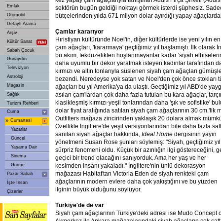
kez yapay çam ağaçlarıyla tanıştıran Addis Fırça Şirketi (Add
Emlak
sektörün bugün geldiği noktayı görmek isterdi şüphesiz. Sadec
Otomobil
bütçelerinden yılda 671 milyon dolar ayırdığı yapay ağaçlardak
Detaylı Arama
Çamlar kararıyor
Arşiv
Hıristiyan kültüründe Noel'in, diğer kültürlerde ise yeni yılın
Kültür Sanat
çam ağaçları, 'kararmaya' geçtiğimiz yıl başlamıştı. İlk olarak İ
Sabah Çocuk
bu akım, tekdüzelikten hoşlanmayanlar kadar 'siyah elbiselerin
Günaydın
daha uyumlu bir dekor yaratmak isteyen kadınlar tarafından da
Televizyon
kırmızı ve altın tonlarıyla süslenen siyah çam ağaçları gümüşler,
Astroloji
bezendi. Neredeyse yok satan ve Noel'den çok önce stokları 
Magazin
ağaçları bu yıl Amerika'ya da ulaştı. Geçtiğimiz yıl ABD'de yay
asılan çam'lardan çok daha fazla tutulan bu kara ağaçlar, tarçı
Sağlık
klasikleşmiş kırmızı-yeşil tonlarından daha 'şık ve sofistike' bu
Turizm Rehberi
dolar fiyat aralığında satılan siyah çam ağaçlarının 30 cm.'lik 
Cuma
Outfitters mağaza zincirinden yaklaşık 20 dolara almak mümk
»
Cumartesi
Özellikle İngiltere'de yeşil versiyonlarından bile daha fazla satt
Yazarlar
sanılan siyah ağaçlar hakkında,
Ideal Home
dergisinin yayın
Güncel
yönetmeni Susan Rose şunları söylemiş: "Siyah, geçtiğimiz yıl
Yaşama Dair
sürpriz fenomeni oldu. Küçük bir azınlığın ilgi göstereceğini, g
Sinema
geçici bir trend olacağını sanıyorduk. Ama her yaş ve her
Gurme
kesimden insanı yakaladı." İngiltere'nin ünlü dekorasyon
mağazası Habitat'tan Victoria Eden de siyah renkteki çam
Pazar Sabah
ağaçlarının modern evlere daha çok yakıştığını ve bu yüzden
İşte İnsan
ilginin büyük olduğunu söylüyor.
Çizerler
Türkiye'de de var
Siyah çam ağaçlarının Türkiye'deki adresi ise Mudo Concept o