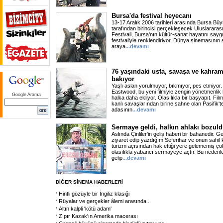
Bursa'da festival heyecanı
13-17 Aralık 2006 tarihleri arasında Bursa Büy
tarafından birincisi gerçekleşecek Uluslararas
Festivali, Bursa'nın kültür-sanat hayatını saygı
festivaliyle renklendiriyor. Dünya sinemasının 
araya
...devamı
76 yaşındaki usta, savaşa ve kahra
bakıyor
Yaşlı aslan yorulmuyor, bıkmıyor, pes etmiyor.
Eastwood, bu yeni filmiyle zengin yönetmenlik 
Google Arama
halka daha ekliyor. Olasılıkla bir başyapıt. Fil
kanlı savaşlarından birine sahne olan Pasifik't
adasının
...devamı
Sermaye geldi, halkın ahlakı bozul
Aslında Çinliler'in geliş haberi bir bahanedir.
ziyaret edip yazdığım Seferihar ve onun sahil 
turizm açısından hak ettiği yere gelememiş çok
olasılıkla yabancı sermayeye açtır. Bu nedenle,
gelip
...devamı
DİĞER SİNEMA HABERLERİ
Hintli gözüyle bir İngiliz klasiği
Rüyalar ve gerçekler âlemi arasında...
Altın kalpli 'kötü adam'
Zıpır Kazak'ın Amerika macerası