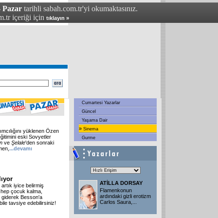
- Pazar
tarihli sabah.com.tr'yi okumaktasınız.
.tr içeriği için
tıklayın »
Cumartesi Yazarlar
Güncel
Yaşama Dair
»
Sinema
tımcılığını yüklenen Özen
eğitimini eski Sovyetler
Gurme
on
ve
Şelale
'den sonraki
men,
...devamı
ıyor
ATİLLA DORSAY
rtık iyice belirmiş
Flamenkonun
, hep çocuk kalma,
ardındaki gizli erotizm
ri giderek Besson'a
Carlos Saura,
...
le tavsiye edebilirsiniz!