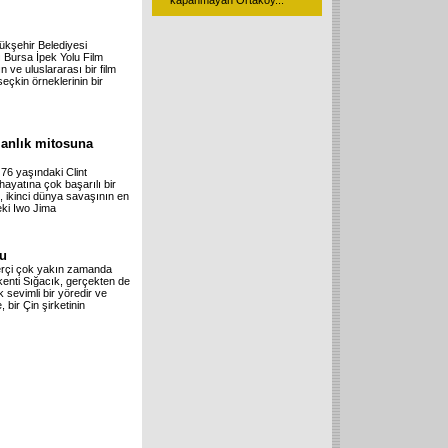
kapanmayan Ortaköy
...
ükşehir Belediyesi
ı Bursa İpek Yolu Film
n ve uluslararası bir film
seçkin örneklerinin bir
manlık mitosuna
 76 yaşındaki Clint
hayatına çok başarılı bir
m, ikinci dünya savaşının en
eki Iwo Jima
du
 Gerçi çok yakın zamanda
kenti Sığacık, gerçekten de
 sevimli bir yöredir ve
 bir Çin şirketinin