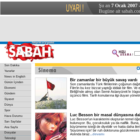
Şu an
7 Ocak 2007 
Bugüne ait sabah.com
Son Dakika
Yazarlar
News in English
Bir zamanlar bir büyük savaş vardı
Günün İçinden
Son zamanlarda Türk filmlerinin çoğunun dağı
Film'in bu kez bizzat yaptığı iddialı bir film. Ve 
Ekonomi
Birliği'nde almış olan Semir Aslanyürek'in
Vag
Gündem
üçüncü filmi. Tarih konularına ilgi duyan yönet
Siyaset
Dünya
Spor
Luc Besson bir masal dünyasına dal
Hava Durumu
Luc Besson'un karakterini oluşturan temel öğe a
Sarı Sayfalar
bulunuyor. Bu, çocuksuluk ya da naiflik. Buna
büyümeme isteği de diyebilir ve hatta daha ile
Ana Sayfa
'büyümesi için' bir ruh doktoruna gözükmesini bi
Dosyalar
Aslında biraz
...devamı
Teknoloji