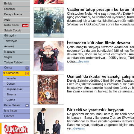
Emlak
Vaatlerini tutup prestijini kurtaran f
Otomobil
Christopher Nolan yine şaşırtıyor.
Akıl Defteri
Detaylı Arama
ilginç yönetmeni, bir romandan uyarladığı film
Arşiv
dolambaçlı bir anlatımla, iki sihirbazın ölümcül
Sihirbaz
ve
Hokkabaz
'dan sonra bu konuda üs
Kültür Sanat
Sabah Çocuk
Günaydın
Televizyon
İstemeden kült olan filmin devamı
Astroloji
Çetin İnanç'ın
Dünyayı Kurtaran Adam
adlı s
nedense (ya da tam bu yüzden) kült olmuş film
Magazin
devam filmi, doğrusu hiç umut vermiyordu. Ama
Sağlık
azından kimi erdemleri var... 2055 yılında, Tür
iddialı
...devamı
Turizm Rehberi
Cuma
»
Cumartesi
Osmanlı'da iktidar ve sanatçı çatışm
Yazarlar
Derviş Zaim'in dördüncü filmi, ilki olan
Tabutta
Güncel
Filler ve Çimen
'in karmaşık entrikasını ve
Çam
birleştiriyor. Ama temelde hepsinden farklı ve 
Yaşama Dair
film Zaim kamerasını bu kez tarihe ve sanata
.
Sinema
Gurme
Pazar Sabah
Bir zekâ ve yaratıcılık başyapıtı
İşte İnsan
Ne görkemli bir film, nasıl usta işi bir zekâ örn
Çizerler
bir başarı... Bana yıllar sonra
Truman Show
'd
hatırlatan ve mutlaka yeniden görmek isteyece
Sanat ve hayat, edebiyat ve gerçek kişiler, etr
ve
...devamı