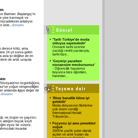
ilm
ve
Batman: Başlangıç
'ın
de yine karmaşık ve
 mücadelesini anlatıyor.
t üste
...devamı
'Tarih Türkiye'de moda
olduysa sayemdedir'
Osmanlı tarihi üzerine
on derece kötü, ama
yazdığı renkli yazılarıyla,
ine 24 yıl sonra gelen
tarihi bize
...
 asla iyi değilse de en
klerin de artık uzayda
'Geçmişi yazarken
otosansüre mecbursunuz'
- Öğrencilik hayatımız
boyunca bize öğretilen,
hanedan
...
ası
 Röveşata
'nın özgünlüğünü,
ur
'un yoğun simgeselliğini
her anlamda ilgiye değer bir
..devamı
'Biraz banallik lükse iyi
gelebilir'
Moda dünyasının fikirlerine
çok önem verdiği
International Herald
Tribune'ün
...
eği, ne özgün ve şaşırtıcı
an aldığım büyük keyfi
Füzyonu iyi ama yemekleri
ğim eşsiz bir sürpriz.
soğuk
afımızdaki insanlar
2005'te yazlık şube olarak
açılan ve artık kışları da