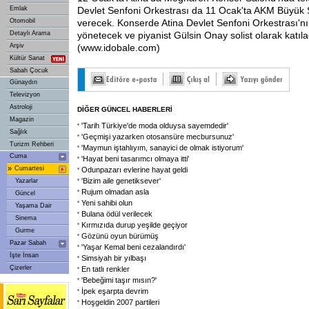
Emlak
Devlet Senfoni Orkestrası da 11 Ocak'ta AKM Büyük 
Otomobil
verecek. Konserde Atina Devlet Senfoni Orkestrası'nı
Detaylı Arama
yönetecek ve piyanist Gülsin Onay solist olarak katıl
Arşiv
(www.idobale.com)
Kültür Sanat
Sabah Çocuk
Günaydın
Televizyon
Astroloji
DİĞER GÜNCEL HABERLERİ
Magazin
'Tarih Türkiye'de moda olduysa sayemdedir'
Sağlık
'Geçmişi yazarken otosansüre mecbursunuz'
Turizm Rehberi
'Maymun iştahlıyım, sanayici de olmak istiyorum'
Cuma
'Hayat beni tasarımcı olmaya itti'
»
Cumartesi
Odunpazarı evlerine hayat geldi
'Bizim aile genetiksever'
Yazarlar
Rujum olmadan asla
Güncel
Yeni sahibi olun
Yaşama Dair
Bulana ödül verilecek
Sinema
Kırmızıda durup yeşilde geçiyor
Gurme
Gözünü oyun bürümüş
Pazar Sabah
'Yaşar Kemal beni cezalandırdı'
İşte İnsan
Simsiyah bir yılbaşı
Çizerler
En tatlı renkler
'Bebeğimi taşır mısın?'
İpek eşarpta devrim
Hoşgeldin 2007 partileri