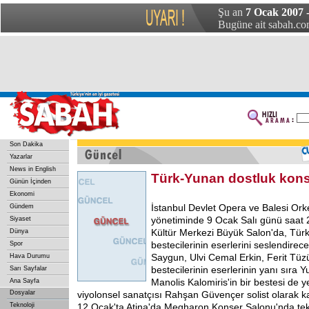
Şu an
7 Ocak 2007 
Bugüne ait sabah.com
Son Dakika
Yazarlar
News in English
Türk-Yunan dostluk kons
Günün İçinden
Ekonomi
İstanbul Devlet Opera ve Balesi Ork
Gündem
yönetiminde 9 Ocak Salı günü saat 
Siyaset
Kültür Merkezi Büyük Salon'da, Tür
Dünya
bestecilerinin eserlerini seslendire
Spor
Saygun, Ulvi Cemal Erkin, Ferit Tüz
Hava Durumu
bestecilerinin eserlerinin yanı sıra Y
Sarı Sayfalar
Manolis Kalomiris'in bir bestesi de 
Ana Sayfa
Dosyalar
viyolonsel sanatçısı Rahşan Güvençer solist olarak k
Teknoloji
12 Ocak'ta Atina'da Megharon Konser Salonu'nda tek