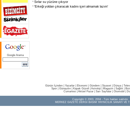
Sırlar su yüzüne çıkıyor
'Erkeği yoldan çıkaracak kadını içeri almamak lazım'
Google Arama
Günün İçinden
|
Yazarlar
|
Ekonomi
|
Gündem
|
Siyaset
|
Dünya |
Telev
Spor
|
Günaydın
|
Kapak Güzeli
|
Astroloji
|
Magazin
|
Sağlık
|
Biz
Cumartesi
|
Aktüel Pazar
|
Sarı Sayfalar
|
Otomobil
|
Do
Copyright © 2003, 2004 - Tüm hakları saklıdır.
MERKEZ GAZETE DERGİ BASIM YAYINCILIK SANAYİ VE T