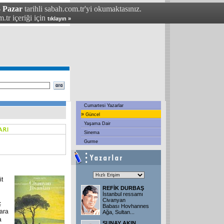
- Pazar
tarihli sabah.com.tr'yi okumaktasınız.
.tr içeriği için
tıklayın »
Cumartesi Yazarlar
»
Güncel
Yaşama Dair
Sinema
Gurme
it
REFİK DURBAŞ
İstanbul ressamı
Civanyan
ç
Babası Hovhannes
lara
Ağa, Sultan
...
a
SUNAY AKIN