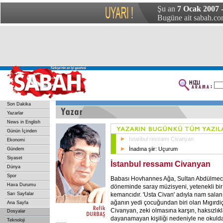
Şu an
7 Ocak 2007 
Bugüne ait sabah.com
Son Dakika
Yazarlar
News in English
Günün İçinden
İstanbul ressamı Civanyan
Ekonomi
İnadına şiir: Uçurum
Gündem
Siyaset
İstanbul ressamı Civanyan
Dünya
Spor
Babası Hovhannes Ağa, Sultan Abdülmec
Hava Durumu
döneminde saray müzisyeni, yetenekli bir
kemancıdır. 'Usta Civan' adıyla nam salan
Sarı Sayfalar
ağanın yedi çocuğundan biri olan Mıgırdi
Ana Sayfa
Civanyan, zeki olmasına karşın, haksızlık
Dosyalar
dayanamayan kişiliği nedeniyle ne okuld
Teknoloji