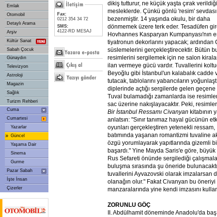
dikiş tutturur, ne küçük yaşta çırak verildiğ
Emlak
mesleklerde. Çünkü gönlü 'resim' sevdası
Fax:
Otomobil
bezenmiştir. 14 yaşında okulu, bir daha
0212 354 34 72
Detaylı Arama
dönmemek üzere terk eder. Tesadüfen gir
SMS:
4122-RD MESAJ
Arşiv
Hovhannes Kasparyan Kumpanyası'nın en
Kültür Sanat
tiyatronun dekorlarını yapacak; ardından 
süslemelerini gerçekleştirecektir. Bütün 
Sabah Çocuk
resimlerini sergilemek için ne salon kira
Günaydın
ilan vermeye gücü vardır. Tuvallerini koltu
Televizyon
Beyoğlu gibi İstanbul'un kalabalık cadde
Astroloji
tutacak, tablolarını yabancıların yoğunlaş
Magazin
diplerinde açtığı sergilerde gelen geçene
Sağlık
Tuval bulamadığı zamanlarda ise resimler
Turizm Rehberi
sac üzerine nakışlayacaktır. Peki, resimler
Cuma
Bir İstanbul Ressamı Civanyan
kitabının 
Cumartesi
anlatsın: "Sınır tanımaz hayal gücünün etkis
oyunları gerçekleştiren yetenekli ressam,
Yazarlar
batımında yaşanan romantizmi tuvaline akt
»
Güncel
özgü yorumlayarak yapıtlarında gizemli bi
Yaşama Dair
başardı." Yine Mayda Saris'e göre, büyük b
Sinema
Rus Sefareti önünde sergilediği çalışmala
Gurme
buluşma sırasında şu öneride bulunacaktı
Pazar Sabah
tuvallerini Ayvazovski olarak imzalarsan
İşte İnsan
olanağın olur." Fakat Civanyan bu öneriy
Çizerler
manzaralarında yine kendi imzasını kullan
ZORUNLU GÖÇ
II. Abdülhamit döneminde Anadolu'da baş