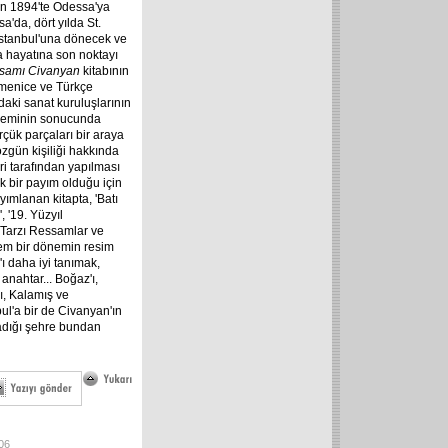
için 1894'te Odessa'ya
'da, dört yılda St.
İstanbul'una dönecek ve
a hayatına son noktayı
essamı Civanyan
kitabının
rmenice ve Türkçe
ndaki sanat kuruluşlarının
döneminin sonucunda
ük parçaları bir araya
 özgün kişiliği hakkında
ri tarafından yapılması
 bir payım olduğu için
ımlanan kitapta, 'Batı
 '19. Yüzyıl
 Tarzı Ressamlar ve
hem bir dönemin resim
ı daha iyi tanımak,
 anahtar... Boğaz'ı,
ı, Kalamış ve
bul'a bir de Civanyan'ın
şadığı şehre bundan
06