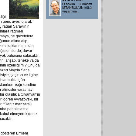
i
O hokka... O kalem!..
İSTANBUL'UN kültür
yaşamına
...
diği
 genç üyesi olarak
Çırağan Sarayı'nın
bunlara rağmen
lamaya, ne gazetelere
ğunun altına alıp,
 ve sokaklarını mekan
tığı semtlerde, duvar
 yok pahasına satacaktır.
ini ahşap, teneke ya da
inin özeliliği mi? Onu da
yazarı Mayda Saris
iyle, şaşırtıcı ve ilginç
 İstanbul'da gün
arırken, ışığı kendine
r atmosfer yaratmayı
ir olasılıkla Civanyan'ın
rı gören Ayvazovski, bir
r: "Deniz manzaralı
 daha pahalı satma
i kabul etmeyerek deniz
acaktır.
 gösteren Ermeni