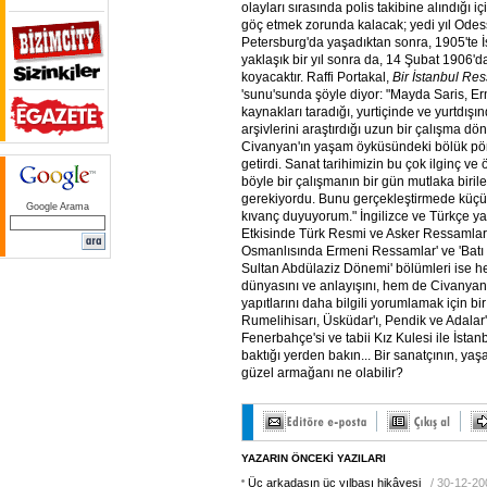
olayları sırasında polis takibine alındığı 
göç etmek zorunda kalacak; yedi yıl Odessa
Petersburg'da yaşadıktan sonra, 1905'te 
yaklaşık bir yıl sonra da, 14 Şubat 1906'd
koyacaktır. Raffi Portakal,
Bir İstanbul R
'sunu'sunda şöyle diyor: "Mayda Saris, E
kaynakları taradığı, yurtiçinde ve yurtdışı
arşivlerini araştırdığı uzun bir çalışma 
Civanyan'ın yaşam öyküsündeki bölük pörç
getirdi. Sanat tarihimizin bu çok ilginç ve
böyle bir çalışmanın bir gün mutlaka birile
gerekiyordu. Bunu gerçekleştirmede küçük
Google Arama
kıvanç duyuyorum." İngilizce ve Türkçe yay
Etkisinde Türk Resmi ve Asker Ressamlar',
Osmanlısında Ermeni Ressamlar' ve 'Batı
Sultan Abdülaziz Dönemi' bölümleri ise 
dünyasını ve anlayışını, hem de Civanyan'
yapıtlarını daha bilgili yorumlamak için bir
Rumelihisarı, Üsküdar'ı, Pendik ve Adalar'
Fenerbahçe'si ve tabii Kız Kulesi ile İstan
baktığı yerden bakın... Bir sanatçının, ya
güzel armağanı ne olabilir?
YAZARIN ÖNCEKİ YAZILARI
Üç arkadaşın üç yılbaşı hikâyesi
/ 30-12-20