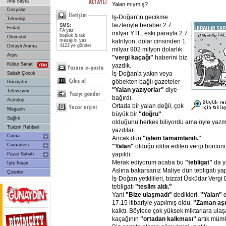
Ana Sayfa
Yalan mıymış?
Dosyalar
İş-Doğan'ın gecikme
Teknoloji
faizleriyle beraber 2.7
SMS:
Emlak
FA yaz
milyar YTL, eski parayla 2.7
boşluk bırak
Otomobil
katrilyon, dolar cinsinden 1
mesajını yaz
4122'ye gönder
Detaylı Arama
milyar 902 milyon dolarlık
Arşiv
"vergi
kaçağı"
haberini biz
Kültür Sanat
yazdık.
İş-Doğan'a yakın veya
Sabah Çocuk
göbekten bağlı gazeteler
Günaydın
"Yalan
yazıyorlar"
diye
Televizyon
bağırdı.
Astroloji
Ortada bir yalan değil, çok
Magazin
büyük bir
"doğru"
Sağlık
olduğunu herkes biliyordu ama öyle yazma
Turizm Rehberi
yazdılar.
Cuma
Ancak dün
"işlem
tamamlandı."
Cumartesi
"Yalan"
olduğu iddia edilen vergi borcu
yapıldı.
Pazar Sabah
Merak ediyorum acaba bu
"tebligat"
da y
İşte İnsan
Aslına bakarsanız Maliye dün tebligatı ya
Çizerler
İş-Doğan yetkilileri, bizzat Üsküdar Vergi
tebligatı
"teslim
aldı."
Yani
"Bize
ulaşmadı"
dedikleri,
"Yalan"
d
17.15 itibariyle yapılmış oldu.
"Zaman
aş
kalktı. Böylece çok yüksek miktarlara ula
kaçağının
"ortadan
kalkması"
artık mümk