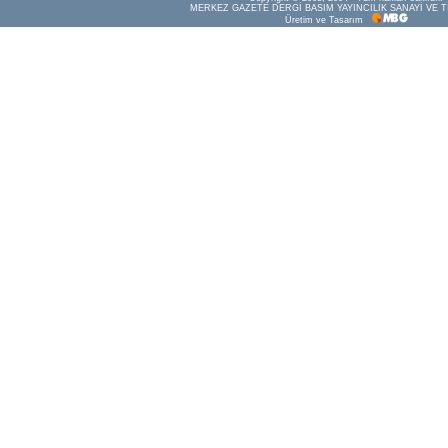
MERKEZ GAZETE DERGİ BASIM YAYINCILIK SANAYİ VE T
Üretim ve Tasarım