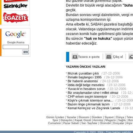
Biz gazete olarak görevimizi yaptık.
Devletin bir büyük vergi alacağının
"buha
geçtik.
Bundan sonrası vergi dairelerinin, vergi
uzlaşma komisyonlarının işi.
Ama elbette ki, SABAH gazetesi başlattığı b
olacak. Vatandaşa uygulanmayan indiriml
cezanın komik hale getirilmesi gibi taleple
Bu sürecin
"hak
ve
hukuka"
uygun yürüm
Google Arama
haberdar edeceğiz.
YAZARIN ÖNCEKİ YAZILARI
Mızrak çuvaldan çıktı
/ 27-12-2006
İhmalin başlangıcı 1995
/ 26-12-2006
Bir haberin anatomisi
/ 24-12-2006
İddia değil belge meselesi
/ 23-12-2006
Yuvacık'ın hesabını sorun
/ 22-12-2006
Biz onaylamadan sine-i millet olmaz
/ 21-12
CHP erken seçim istemiyor
/ 20-12-2006
Köşk'e çıkmak istemiyor ama...
/ 19-12-200
Bazen ringe çıkmamak lazım
/ 17-12-2006
Kemal Kerinçsiz ve Zisçnirek Lamek
/ 15-1
Günün İçinden
|
Yazarlar
|
Ekonomi
|
Gündem
|
Siyaset
|
Dünya |
Telev
Spor
|
Günaydın
|
Kapak Güzeli
|
Astroloji
|
Magazin
|
Sağlık
|
Biz
Cumartesi
|
Pazar Sabah
|
Sarı Sayfalar
|
Otomobil
|
Dosyalar
|
Arşiv
Copyright © 2003, 2004 - Tüm hakları saklıdır.