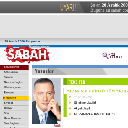
Şu an
28 Aralık 20
Bugüne ait sabah.com
28 Aralık 2006 Perşembe
Servislerimiz
Son Dakika
Yazarlar
News in English
Günün İçinden
Ekonomi
Yalan mıymış?
»
Gündem
Şimdi ne olabilir!
Siyaset
Dünya
Akyel olayı!
Spor
NE ZAMAN ADAM OLURUZ?
Hava Durumu
Sarı Sayfalar