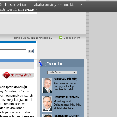
6 - Pazartesi
tarihli sabah.com.tr'yi okumaktasınız.
.tr içeriği için
tıklayın »
Hava durumu için şehir seçiniz...
Benim şehrim
GÜRCAN BİLGİÇ
Atamayana atarlar
Şampiyonlar Ligi
zaman
ipten
döndüğü
maçlarıda dahil,...
payı Mondragon'undu.
açını oynamak bir şanstı.
LEVENT TÜZEMEN
kez karşı karşıya geldi.
Mondragon aldı
e avantaj kartı vardı.
Galatasaray ölüp ölüp
dirildiği, zaman...
ndan
kaynaklanan,
a
tırpanı
atışı az daha
İSKENDER GÜNEN
ı teknik adamın
Liverpool