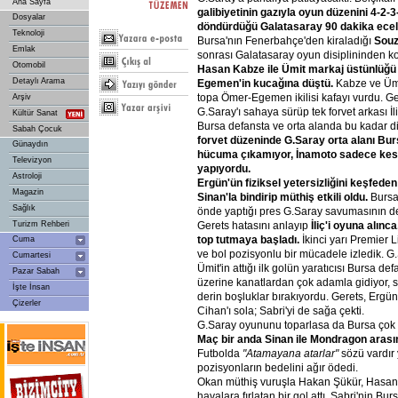
Ana Sayfa
galibiyetinin
gazıyla
oyun
düzenini
4-2-3
Dosyalar
döndürdüğü
Galatasaray
90
dakika
ecel
Teknoloji
Bursa'nın Fenerbahçe'den kiraladığı
Sou
Emlak
sonrası Galatasaray oyun disiplininden kop
Otomobil
Hasan
Kabze
ile
Ümit
markaj
üstünlüğü
Detaylı Arama
Egemen'in
kucağına
düştü.
Kabze ve Ümi
topa Ömer-Egemen ikilisi kafayı vurdu. G
Arşiv
G.Saray'ı sahaya sürüp tek forvet arkası İl
Kültür Sanat
Bursa defansta ve orta alanda bu kadar d
Sabah Çocuk
forvet
düzeninde
G.Saray
orta
alanı
Bur
Günaydın
hücuma
çıkamıyor,
İnamoto
sadece
kesi
Televizyon
yapıyordu.
Astroloji
Ergün'ün
fiziksel
yetersizliğini
keşfeden
Magazin
Sinan'la
bindirip
müthiş
etkili
oldu.
Bursa'
Sağlık
önde yaptığı pres G.Saray savumasının d
Turizm Rehberi
Gerets hatasını anlayıp
İliç'i
oyuna
alınca
top
tutmaya
başladı.
İkinci yarı Premier 
Cuma
ve bol pozisyonlu bir mücadele izledik. G.
Cumartesi
Ümit'in attığı ilk golün yaratıcısı Bursa de
Pazar Sabah
üzerine kanatlardan çok adamla gidiyor,
İşte İnsan
derin boşluklar bırakıyordu. Gerets, Ergün
Çizerler
Cihan'ı sola; Sabri'yi de sağa çekti.
G.Saray oyununu toparlasa da Bursa çok 
Maç
bir
anda
Sinan
ile
Mondragon
arası
Futbolda
"Atamayana
atarlar"
sözü vardır 
pozisyonların bedelini ağır ödedi.
Okan müthiş vuruşla Hakan Şükür, Hasan 
havalara fırlatan bir gol attı. Sabri'nin Bur