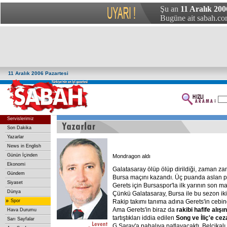
Şu an
11 Aralık 200
Bugüne ait sabah.com
11 Aralık 2006 Pazartesi
Servislerimiz
Son Dakika
Yazarlar
News in English
Günün İçinden
Mondragon aldı
Ekonomi
Galatasaray ölüp ölüp dirildiği, zaman 
Gündem
Bursa maçını kazandı. Üç puanda aslan 
Siyaset
Gerets için Bursaspor'la ilk yarının son m
Dünya
Çünkü Galatasaray, Bursa ile bu sezon iki 
»
Spor
Rakip takımı tanıma adına Gerets'in cebind
Ama Gerets'in biraz da
rakibi hafife
alışı
Hava Durumu
tartıştıkları iddia edilen
Song
ve
İliç'e
cez
Sarı Sayfalar
G.Saray'a pahalıya patlayacaktı. Belçikal