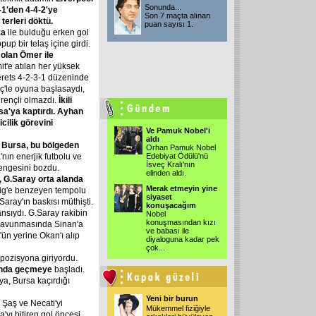
Sonunda...
-1'den
4-4-2'ye
Son 7 maçta alınan
terleri
döktü.
puan sayısı 1.
za
ile bulduğu erken gol
up bir telaş içine girdi.
olan
Ömer
ile
t'e atılan her yüksek
erets 4-2-3-1 düzeninde
iç'le oyuna başlasaydı,
irençli olmazdı.
İkili
sa'ya
kaptırdı.
Ayhan
cilik
görevini
Ve Pamuk Nobel'i
aldı
Bursa,
bu
bölgeden
Orhan Pamuk Nobel
nın enerjik futbolu ve
Edebiyat Ödülü'nü
İsveç Kralı'nın
engesini bozdu.
elinden aldı.
,
G.Saray
orta
alanda
Merak etmeyin yine
Lig'e benzeyen tempolu
siyaset
Saray'ın baskısı müthişti.
konuşacağım
fansıydı. G.Saray rakibin
Nobel
konuşmasından kızı
 savunmasında Sinan'a
ve babası ile
'ün yerine Okan'ı alıp
diyaloguna kadar pek
çok...
pozisyona giriyordu.
nda
geçmeye
başladı.
ya, Bursa kaçırdığı
Yeni bir burun
Şaş ve Necati'yi
Mükemmel fiziğiyle
sa'yı bitiren gol öncesi