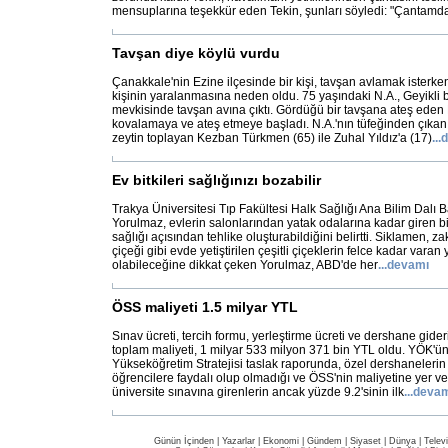
mensuplarına teşekkür eden Tekin, şunları söyledi: "Çantamd
Tavşan diye köylü vurdu
Çanakkale'nin Ezine ilçesinde bir kişi, tavşan avlamak isterken
kişinin yaralanmasına neden oldu. 75 yaşındaki N.A., Geyikli 
mevkisinde tavşan avına çıktı. Gördüğü bir tavşana ateş eden 
kovalamaya ve ateş etmeye başladı. N.A.'nın tüfeğinden çıkan
zeytin toplayan Kezban Türkmen (65) ile Zuhal Yıldız'a (17)
...
d
Ev bitkileri sağlığınızı bozabilir
Trakya Üniversitesi Tıp Fakültesi Halk Sağlığı Ana Bilim Dalı B
Yorulmaz, evlerin salonlarından yatak odalarına kadar giren bit
sağlığı açısından tehlike oluşturabildiğini belirtti. Siklamen, z
çiçeği gibi evde yetiştirilen çeşitli çiçeklerin felce kadar varan y
olabileceğine dikkat çeken Yorulmaz, ABD'de her
...
devamı
ÖSS maliyeti 1.5 milyar YTL
Sınav ücreti, tercih formu, yerleştirme ücreti ve dershane gide
toplam maliyeti, 1 milyar 533 milyon 371 bin YTL oldu. YÖK'ün 
Yükseköğretim Stratejisi taslak raporunda, özel dershanelerin 
öğrencilere faydalı olup olmadığı ve ÖSS'nin maliyetine yer ve
üniversite sınavına girenlerin ancak yüzde 9.2'sinin ilk
...
devam
Günün İçinden
|
Yazarlar
|
Ekonomi
|
Gündem
|
Siyaset
|
Dünya |
Telev