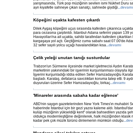
yarışmasında, Türk pop müziğinin sevilen ismi Nükhet Duru s
ayrı kıyafetle sahneye çıkan sanatçı, sahnede giydiği
...
devamı
Köpeğini uçakta kafesten çıkardı
Dilek Aygaş köpeğini uçus sırasında kafesten çıkarınca uçakta
para cezasına çarptırıldı. İstanbul-Adana seferini yapan 139 yo
Havayolları'na ait uçakta, sahibi tarafından kafesten çıkartıla
kargaşaya yol açtı. Geçtiğimiz cuma sabahı saat 07.00'de Ad
32 sefer sayılı yolcu uçağı havalandıktan kısa
...
devamı
Çelik yeleği unutan tanığı susturdular
Trabzon'un Sürmene ilçesinde market işletmecisi Aydın Karataş
marketinin yakınındaki bir işyerinin kurşunlanması olayıyla ilgil
İşyerini kurşunladığı iddia edilen Sefer Hamzadayıoğlu Karata
başladı. Karataş, defalarca savcılıktan koruma talep etti. 9 aydı
duyuruları üzerine Sefer Hamzadayıoğlu, birkaç
...
devamı
'Minareler arasında sabaha kadar eğlence'
ABD'nin saygın gazetelerinden New York Times'ın muhabiri 
haberinde İstanbul için bir gezi yazısı kaleme aldı. İstanbul'd
kulüp müziğinin yükseldiği kent" olarak bahsedilen yazıda şehr
oldukça modernleştiğine değinilerek, halk müziğinden klasik
kadar pek çok müzik türünü dinlemenin mümkün olduğu
...
dev