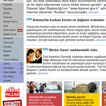
için, bu malı yoksullara veya hayır kurumlarına vere
Ana Sayfa
ve bir daha işlememek üzere tövbe etmesi gerekir'' gö
Dosyalar
Diyanet İşleri Başkanlığı'nın ''www.diyanet.gov.tr'' ad
Teknoloji
internet sitesinde ''Kurban'' konusundaki
...
devamı
Emlak
Otomobil
Ankara'da kurban kesim ve dağıtım noktaları
Detaylı Arama
Arşiv
Ankara'da kurban satış ve kesim yerleri belirlendi. Belirlenen 
yapılmasına izin verilmeyecek. Alınan bilgiye göre, kendi mül
Kültür Sanat
kurbanlarını kesmek isteyenlere çevre ve insan sağlığına uygu
Sabah Çocuk
verilecek.Belirlenen kurban kesim yerleri ve köyler dışında, p
Günaydın
meydan, yol gibi kamuya açık yerlerde kurban kesimi
...
devam
Televizyon
Astroloji
'Binbir Gece' mahkemelik oldu
Magazin
Sağlık
Tüm Kadınlar Derneği, kadınları alenen aşağıladı
Turizm Rehberi
ettiği iddiasıyla özel bir televizyon kanalında yayı
dizinin sorumluları ve yayınlayan yayın kuruluşu
Cuma
Cumhuriyet Başsavcılığı'na suç duyurusunda bulundu. Tüm K
Cumartesi
Başkanı Cemile Keskin ve beraberindeki dernek üyeleri, Trabz
Pazar Sabah
gelerek
...
devamı
İşte İnsan
Çizerler
Yankesicilik ve kapkaç
Mutlaka görün!
T
Bayanların otobüse
Dünya Anıtlar Fonu'nun
k
binerken ve alışveriş
koruma altına aldığı 100
T
yaparken omuzlarında
maddelik dünya mirası
y