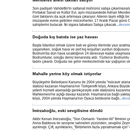
Menderes ailesi takıları satıyor
Son padişah Vahdettin'in saltanat mührünü satışa çıkarması
Portakal Sanat ve Kültür Evi, aynı müzayedede Adnan Mender
özel takılarını da açık artırmaya çıkarıyor. Ailenin tayin ettiği bi
müzayede evine getirilen mücevherler, 17 Aralık Pazar günü 
sahiplerini bulacak. İki sigara tabakası Satışa çıkacak
...
devam
Doğuda kış batıda ise yaz havası
Başta İstanbul olmak üzere batı ve güney illerinde yazı aratm
yaşanırken, soğuk hava ve sert kış koşulları yurdun doğusunu et
Bodrum'da dün hava sıcaklığının 24 dereceye kadar ulaşmasını
Bodrumlular, soluğu deniz kenarında aldı. Yüzlerce Bodrumlu
tadını çıkardı. Doğuda ise şehir merkezlerinde kar yağışının o
Mahalle yerine köy olmak istiyorlar
Büyükşehir Belediyesi Kanunu ile 2004 yılında "mücavir alana'
statüsü kazanan Haymana'nın Türkşerefli köyü, Ankara Büyük
yeterli hizmeti alamadığı gerekçesiyle eski statüsünü kazanma
Mahkemesi'ne açtığı davayı kazandı. Haymana'ya bağlı yaklaşı
köyü, 2004 yılında Haymana'nın Oyaca beldesine bağlı
...
deva
İmirzalıoğlu, eski sevgilisine döndü
Aktör Kenan İmirzalıoğlu, "Son Osmanlı- Yandım Ali" filminin ç
Anna Babkova ile sevişme sahneleri yüzünden, sevgilisi Zeyn
ayrılmıştı. Çift, ayrılıklarını, "Birbirlerini fazla yıpratmamak için