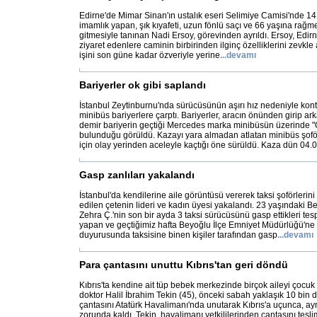
Edirne'de Mimar Sinan'ın ustalık eseri Selimiye Camisi'nde 14 y
imamlık yapan, şık kıyafeti, uzun fönlü saçı ve 66 yaşına rağme
gitmesiyle tanınan Nadi Ersoy, görevinden ayrıldı. Ersoy, Edir
ziyaret edenlere caminin birbirinden ilginç özelliklerini zevkle a
işini son güne kadar özveriyle yerine
...
devamı
Bariyerler ok gibi saplandı
İstanbul Zeytinburnu'nda sürücüsünün aşırı hız nedeniyle kont
minibüs bariyerlere çarptı. Bariyerler, aracın önünden girip ark
demir bariyerin geçtiği Mercedes marka minibüsün üzerinde "Ok
bulunduğu görüldü. Kazayı yara almadan atlatan minibüs şofö
için olay yerinden aceleyle kaçtığı öne sürüldü. Kaza dün 04.
Gasp zanlıları yakalandı
İstanbul'da kendilerine aile görüntüsü vererek taksi şoförlerini 
edilen çetenin lideri ve kadın üyesi yakalandı. 23 yaşındaki Be
Zehra Ç.'nin son bir ayda 3 taksi sürücüsünü gasp ettikleri tespi
yapan ve geçtiğimiz hafta Beyoğlu İlçe Emniyet Müdürlüğü'ne 
duyurusunda taksisine binen kişiler tarafından gasp
...
devamı
Para çantasını unuttu Kıbrıs'tan geri döndü
Kıbrıs'ta kendine ait tüp bebek merkezinde birçok aileyi çocuk
doktor Halil İbrahim Tekin (45), önceki sabah yaklaşık 10 bin 
çantasını Atatürk Havalimanı'nda unutarak Kıbrıs'a uçunca, a
zorunda kaldı. Tekin, havalimanı yetkililerinden çantasını tesli