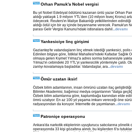
Orhan Pamuk'a Nobel vergisi
Bu yıl Nobel Edebiyat ödülünü kazanan ünlü yazar Orhan Pa
aldığı yaklaşık 1.9 milyon YTL'den (10 milyon İsveç Kronu) art
ödeyecek. Reuters'ın Maliye Bakanlığı yetkililerinden edindiği
aldığı ödül için bir ay içinde beyanname verecek. Pamuk'un 
parası Gelir Vergisi Kanunu'ndaki istisnalara dahil
...
devamı
Yankesiciye linç girişimi
Gaziantep'te vatandaşların linç etmek istediği yankesici, polis e
Edinilen bilgiye göre, İstiklal Mahallesi'ndeki Kafadar Sağlı
olmaya gelen Kıymet Yılmaz'a adres sorma bahanesiyle yakl
Yılmaz'ın cebindeki 20 YTL'yi yankesicilik yöntemiyle çaldı. Ol
zanlıyı kovalamaya başladılar. Vatandaşlar, ara
...
devamı
Ömür uzatan iksir!
Özbek bilim adamlarının, insan ömrünü uzatan ilaç geliştirdiği 
Bilimler Akademisi, bağımsız medya organlarının "dalga geçti
Özbek bilim adamlarına göre, kaplumbağa kanından elde edilen 
ömrü uzatıyor. En az 100 yıl yaşama imkanı vereceği öne sürüle
radyasyondan da koruyor. İnternette de yayımlanan
...
devamı
Patroniçe operasyonu
Ankara'da narkotik ekiplerinin uyuşturucu satıcılarına yönelik 
operasyonda 33 kişi gözaltına alındı, bu kişilerden 6'sı tutukl