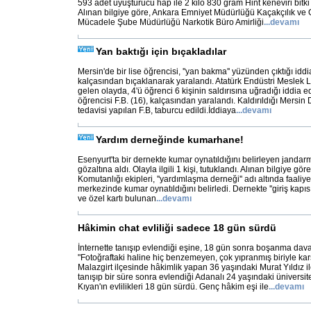
593 adet uyuşturucu hap ile 2 kilo 830 gram Hint keneviri bitki kı
Alınan bilgiye göre, Ankara Emniyet Müdürlüğü Kaçakçılık ve 
Mücadele Şube Müdürlüğü Narkotik Büro Amirliği
...
devamı
Yan baktığı için bıçakladılar
Mersin'de bir lise öğrencisi, ''yan bakma'' yüzünden çıktığı idd
kalçasından bıçaklanarak yaralandı. Atatürk Endüstri Meslek
gelen olayda, 4'ü öğrenci 6 kişinin saldırısına uğradığı iddia edi
öğrencisi F.B. (16), kalçasından yaralandı. Kaldırıldığı Mersi
tedavisi yapılan F.B, taburcu edildi.İddiaya
...
devamı
Yardım derneğinde kumarhane!
Esenyurt'ta bir dernekte kumar oynatıldığını belirleyen jandarma
gözaltına aldı. Olayla ilgili 1 kişi, tutuklandı. Alınan bilgiye g
Komutanlığı ekipleri, ''yardımlaşma derneği'' adı altında faaliy
merkezinde kumar oynatıldığını belirledi. Dernekte ''giriş kapı
ve özel kartı bulunan
...
devamı
Hâkimin chat evliliği sadece 18 gün sürdü
İnternette tanışıp evlendiği eşine, 18 gün sonra boşanma dav
"Fotoğraftaki haline hiç benzemeyen, çok yıpranmış biriyle kar
Malazgirt ilçesinde hâkimlik yapan 36 yaşındaki Murat Yıldız il
tanışıp bir süre sonra evlendiği Adanalı 24 yaşındaki üniversi
Kıyan'ın evlilikleri 18 gün sürdü. Genç hâkim eşi ile
...
devamı