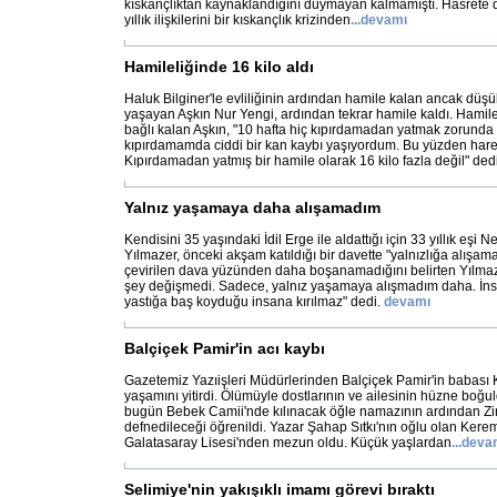
kıskançlıktan kaynaklandığını duymayan kalmamıştı. Hasrete
yıllık ilişkilerini bir kıskançlık krizinden
...
devamı
Hamileliğinde 16 kilo aldı
Haluk Bilginer'le evliliğinin ardından hamile kalan ancak düş
yaşayan Aşkın Nur Yengi, ardından tekrar hamile kaldı. Hamil
bağlı kalan Aşkın, "10 hafta hiç kıpırdamadan yatmak zorunda
kıpırdamamda ciddi bir kan kaybı yaşıyordum. Bu yüzden hare
Kıpırdamadan yatmış bir hamile olarak 16 kilo fazla değil" dedi
Yalnız yaşamaya daha alışamadım
Kendisini 35 yaşındaki İdil Erge ile aldattığı için 33 yıllık eşi
Yılmazer, önceki akşam katıldığı bir davette "yalnızlığa alışama
çevirilen dava yüzünden daha boşanamadığını belirten Yılmaz
şey değişmedi. Sadece, yalnız yaşamaya alışmadım daha. İns
yastığa baş koyduğu insana kırılmaz" dedi.
devamı
Balçiçek Pamir'in acı kaybı
Gazetemiz Yazıişleri Müdürlerinden Balçiçek Pamir'in babası 
yaşamını yitirdi. Ölümüyle dostlarının ve ailesinin hüzne boğul
bugün Bebek Camii'nde kılınacak öğle namazının ardından Zin
defnedileceği öğrenildi. Yazar Şahap Sıtkı'nın oğlu olan Kerem 
Galatasaray Lisesi'nden mezun oldu. Küçük yaşlardan
...
deva
Selimiye'nin yakışıklı imamı görevi bıraktı