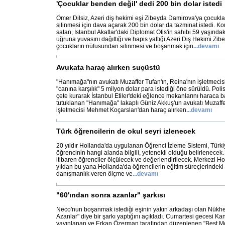
'Çocuklar benden değil' dedi 200 bin dolar istedi
Ömer Dilsiz, Azeri diş hekimi eşi Zibeyda Damirova'ya çocukl
silinmesi için dava açarak 200 bin dolar da tazminat istedi. K
satan, İstanbul Akatlar'daki Diplomat Ofis'in sahibi 59 yaşında
uğruna yuvasını dağıttığı ve hapis yattığı Azeri Diş Hekimi Zi
çocukların nüfusundan silinmesi ve boşanmak için
...
devamı
Avukata haraç alırken suçüstü
"Hanımağa"nın avukatı Muzaffer Tufan'ın, Reina'nın işletmec
"canına karşılık" 5 milyon dolar para istediği öne sürüldü. Polis
çete kurarak İstanbul Etiler'deki eğlence mekanlarını haraca b
tutuklanan "Hanımağa" lakaplı Güniz Akkuş'un avukatı Muzaffe
işletmecisi Mehmet Koçarslan'dan haraç alırken
...
devamı
Türk öğrencilerin de okul seyri izlenecek
20 yıldır Hollanda'da uygulanan Öğrenci İzleme Sistemi, Türki
öğrencinin hangi alanda bilgili, yetenekli olduğu belirlenecek. İ
itibaren öğrenciler ölçülecek ve değerlendirilecek. Merkezi H
yıldan bu yana Hollanda'da öğrencilerin eğitim süreçlerindeki 
danışmanlık veren ölçme ve
...
devamı
"60'ından sonra azanlar" şarkısı
Neco'nun boşanmak istediği eşinin yakın arkadaşı olan Nükhe
Azanlar" diye bir şarkı yaptığını açıkladı. Cumartesi gecesi Ka
yayınlanan ve Erkan Özerman tarafından düzenlenen "Best M