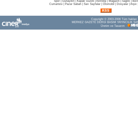
Spor
|
Günaydın
|
Kapak Güzeli
|
Astroloji
|
Magazin
|
Sağlık
|
Bizi
Cumartesi
|
Pazar Sabah
|
Sarı Sayfalar
|
Otomobil
|
Dosyalar
|
Arşiv
Copyright © 2003-2006 Tüm hakları s
MERKEZ GAZETE DERGİ BASIM YAYINCILIK SAN
Üretim ve Tasarım