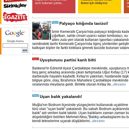
asılı bulunan çanta...
listesi için tıklayınız
d
n
Palyaço kılığında tacizci!
İzmir Kemeraltı Çarşısı'nda palyaço kılığında kad
çığırtkan, sahte cinsel uyarıcı satan tombalacı, 
altını zula yeri olarak kullanan işportacı yakalandı
Google Arama
semtindeki tarihi Kemeraltı Çarşısı'nda ilginç yöntemler gelişti
kalkışan kişiler ile farklı kılıklara girerek tacizde bulunan vat
Uyuşturucu partisi kanlı bitti
Balıkesir'in Edremit ilçesi Çardaktepe mevkiinde, uyuşturucu ha
beş genç arkadaş arasında çıkan tartışmada Uğur Kırtay (17) k
darbesiyle hayatını kaybetti. Kırtay'ın yakınları, hastanede taşkı
bilgiye göre, olay, İbrahimce Mahallesi Çardaktepe mevkiinde
sıralarında meydana geldi. Birlikte oturan Kırtay ile
...
devamı
Uçan balık yakalandı!
Muğla'nın Bodrum ilçesinde yüzgeçlerini kullanarak uçabilme ö
türü olan ''uçan balık'' yakalandı. Bu sabah Bodrum açıklarında
balık'' adı verilen balık takıldı. Uçan balıkların zaman zaman b
düşebildiğini belirten Mehmet Aksu,''Balıkçı arkadaşlarım bu ba
kendi teknelerine uçarak düştüklerini
...
devamı