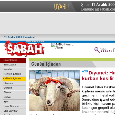
Şu an
11 Aralık 200
Bugüne ait sabah.com
11 Aralık 2006 Pazartesi
Servislerimiz
Son Dakika
Yazarlar
Diyanet: H
News in English
kurban kesilir
»
Günün İçinden
Ekonomi
Diyanet İşleri Başkan
Gündem
kişilerin meşru işler
Siyaset
geçimlerini helal yol
Dünya
önerdiğine işaret ed
Spor
birlikte kişi, haram 
Hava Durumu
kesmişse geçerli olu
Sarı Sayfalar
kazancın sorumlulu