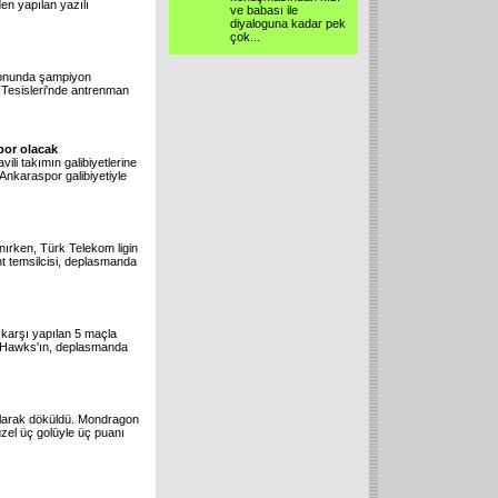
en yapılan yazılı
ve babası ile
diyaloguna kadar pek
çok...
sonunda şampiyon
y Tesisleri'nde antrenman
spor olacak
li takımın galibiyetlerine
Ankaraspor galibiyetiyle
nırken, Türk Telekom ligin
ent temsilcisi, deplasmanda
karşı yapılan 5 maçla
ta Hawks'ın, deplasmanda
 olarak döküldü. Mondragon
üzel üç golüyle üç puanı