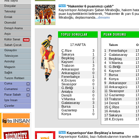
Ana Sayfa
Dosyalar
"Hakemler 6 puanımızı çaldı"
Kayserispor Asbaşkanı Şaban Miraboğlu, hakem hatala
Teknoloji
puan kaybettiklerini belirterek, ''Hakemler ilk yarı 6 pu
Emlak
Miraboğlu, deplasmanda
...
devamı
Otomobil
Detaylı Arama
Arşiv
Kültür Sanat
17.HAFTA
Takım
Sabah Çocuk
Günaydın
Ç.Rize
3
1
Fenerbahçe
1
Sakarya
1
2
Galatasaray
1
Televizyon
Beşiktaş
2
3
Beşiktaş
1
Astroloji
Kayseri
1
4
V.Manisa
1
Trabzon
3
5
G.Birliği
1
Magazin
Ankaraspor
0
6
Kayseri
1
Sağlık
Ankaragücü
0
7
Bursa
1
Fenerbahçe
1
Turizm Rehberi
8
Konya
1
K.Erciyes
0
9
Ankaraspor
1
Cuma
Sivasspor
0
10
Ankaragücü
1
G.Birliği
1
Cumartesi
11
Sivasspor
1
Antalya
0
Pazar Sabah
12
Gaziantep
1
Denizli
0
V.Manisa
0
13
Trabzon
1
İşte İnsan
Galatasaray
3
14
Denizli
1
Çizerler
Bursa
1
15
Ç.Rize
1
Gaziantep
1
16
Antalya
1
Konya
0
17
Sakarya
1
18
K.Erciyes
1
Kayserispor'dan Beşiktaş'a kınama
Kayserispor Kulübü, bazı futbolcularının transfer edi