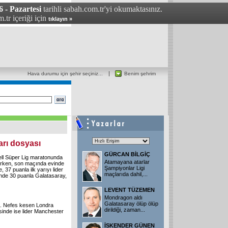
6 - Pazartesi
tarihli sabah.com.tr'yi okumaktasınız.
.tr içeriği için
tıklayın »
Hava durumu için şehir seçiniz...
Benim şehrim
arı dosyası
GÜRCAN BİLGİÇ
ell Süper Lig maratonunda
Atamayana atarlar
nırken, son maçında evinde
Şampiyonlar Ligi
37 puanla ilk yarıyı lider
maçlarıda dahil,...
inde 30 puanla Galatasaray,
LEVENT TÜZEMEN
Mondragon aldı
Galatasaray ölüp ölüp
ı. Nefes kesen Londra
dirildiği, zaman...
sinde ise lider Manchester
İSKENDER GÜNEN