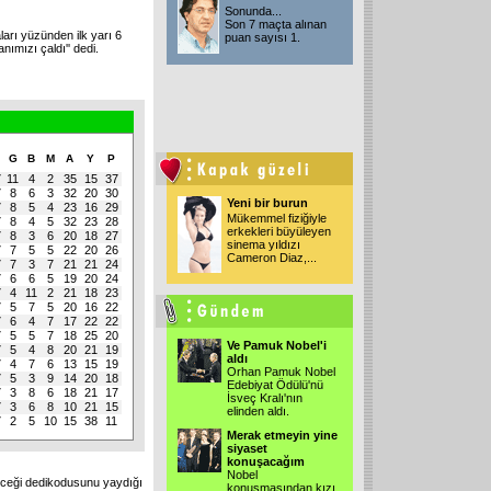
Sonunda...
Son 7 maçta alınan
rı yüzünden ilk yarı 6
puan sayısı 1.
anımızı çaldı'' dedi.
O
G
B
M
A
Y
P
7
11
4
2
35
15
37
7
8
6
3
32
20
30
Yeni bir burun
7
8
5
4
23
16
29
Mükemmel fiziğiyle
7
8
4
5
32
23
28
erkekleri büyüleyen
7
8
3
6
20
18
27
sinema yıldızı
7
7
5
5
22
20
26
Cameron Diaz,...
7
7
3
7
21
21
24
7
6
6
5
19
20
24
7
4
11
2
21
18
23
7
5
7
5
20
16
22
7
6
4
7
17
22
22
7
5
5
7
18
25
20
Ve Pamuk Nobel'i
7
5
4
8
20
21
19
aldı
7
4
7
6
13
15
19
Orhan Pamuk Nobel
7
5
3
9
14
20
18
Edebiyat Ödülü'nü
7
3
8
6
18
21
17
İsveç Kralı'nın
7
3
6
8
10
21
15
elinden aldı.
7
2
5
10
15
38
11
Merak etmeyin yine
siyaset
konuşacağım
Nobel
leceği dedikodusunu yaydığı
konuşmasından kızı