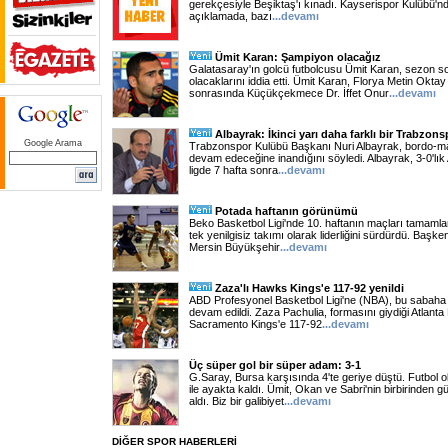
gerekçesiyle Beşiktaş'ı kınadı. Kayserispor Kulübü'nd
açıklamada, bazı
...
devamı
Ümit Karan: Şampiyon olacağız
Galatasaray'ın golcü futbolcusu Ümit Karan, sezon 
olacaklarını iddia etti. Ümit Karan, Florya Metin Okta
sonrasında Küçükçekmece Dr. İffet Onur
...
devamı
Albayrak: İkinci yarı daha farklı bir Trabzon
Google Arama
Trabzonspor Kulübü Başkanı Nuri Albayrak, bordo-mavi
devam edeceğine inandığını söyledi. Albayrak, 3-0'lık 
ligde 7 hafta sonra
...
devamı
Potada haftanın görünümü
Beko Basketbol Ligi'nde 10. haftanın maçları tamamla
tek yenilgisiz takımı olarak liderliğini sürdürdü. Başk
Mersin Büyükşehir
...
devamı
Zaza'lı Hawks Kings'e 117-92 yenildi
ABD Profesyonel Basketbol Ligi'ne (NBA), bu sabaha 
devam edildi. Zaza Pachulia, formasını giydiği Atlan
Sacramento Kings'e 117-92
...
devamı
Üç süper gol bir süper adam: 3-1
G.Saray, Bursa karşısında 4'te geriye düştü. Futbol
ile ayakta kaldı. Ümit, Okan ve Sabri'nin birbirinden g
aldı. Biz bir galibiyet
...
devamı
DİĞER SPOR HABERLERİ