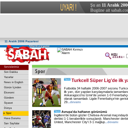
Şu an
11 Aralık 200
Bugüne ait sabah.com
11 Aralık 2006 Pazartesi
Servislerimiz
Son Dakika
Yazarlar
Turkcell Süper Lig'de ilk y
News in English
Günün İçinden
Futbolda 34 haftalık 2006-2007 sezonu Turkc
ilk yarı, dün yapılan karşılaşmalarla tamamla
Ekonomi
Ankaragücü'nü İzmir'de yenen 1-0 Fenerbahçe, 
Gündem
olarak tamamladı. Ligde Fenerbahçe'nin geris
29
...
devamı
Siyaset
Dünya
Avrupa'da haftanın görünümü
»
Spor
İngiltere'de bütün gözler Chelsea-Arsenal maçındayd
Hava Durumu
derbisi 1-1 beraberlikle sonuçlandı. Manchester derbi
United, Manchester City'i 3-1 mağlup
...
devamı
Sarı Sayfalar