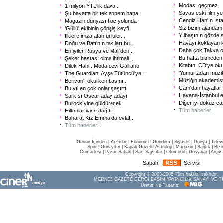
Modası geçmez
1 milyon YTL'lik dava...
Savaş eski film ye
Şu hayatta bir tek annem bana...
Cengiz Han'ın İsta
Magazin dünyası hac yolunda
Siz bizim ajandamı
'Güllü' ekibinin çöpşiş keyfi
Yılbaşının gözde s
İlklere imza atan ünlüler...
Havayı koklayan 
Doğu ve Batı'nın takıları bu...
Daha çok Takva o
En iyiler Rusya ve Mali'den...
Bu hafta bitmeden 
Şeker hastası olma ihtimali...
Kitabını CD'ye oku
Dilek Hanif: Moda devi Galliano
'Yumurtadan müzik 
The Guardian: Ayşe Tütüncü'ye...
Müziğin akademis
Berivan'ı okurken başını...
Cam'dan hayatlar
Bu yıl en çok onlar şaşırttı
Havana-İstanbul e
Şarkısı Oscar aday adayı
Diğer iyi dokuz ca
Bullock yine güldürecek
Tüm haberler...
Hiltonlar iyice dağıttı
Baharat Kız Emma da evlat...
Tüm haberler...
Günün İçinden
|
Yazarlar
|
Ekonomi
|
Gündem
|
Siyaset
|
Dünya |
Telev
Spor
|
Günaydın
|
Kapak Güzeli
|
Astroloji
|
Magazin
|
Sağlık
|
Bizi
Cumartesi
|
Pazar Sabah
|
Sarı Sayfalar
|
Otomobil
|
Dosyalar
|
Arşiv
Sabah
Servisi
Copyright © 2003-2006 Tüm hakları saklıdır.
MERKEZ GAZETE DERGİ BASIM YAYINCILIK SANAYİ VE Tİ
Üretim ve Tasarım