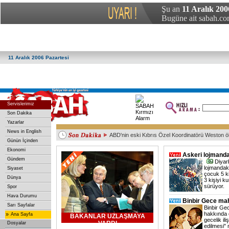
Şu an
11 Aralık 200
Bugüne ait sabah.com
11 Aralık 2006 Pazartesi
Servislerimiz
Son Dakika
Yazarlar
News in English
ABD'nin eski Kıbrıs Özel Koordinatörü Weston ö
Günün İçinden
Irak Başbakanı, Japonya İmparatoru ile görüştü
Çin’de küçük uçak düştü: 1 ölü
Mısır'da yeni bir kuş gribi vakası
Başkent'te trafik kazası: 3 yaralı
Ekonomi
Askeri lojmanda
Gündem
Diyar
lojmandak
Siyaset
çocuk 5 ki
Dünya
3 kişiyi k
sürüyor.
Spor
Hava Durumu
Binbir Gece ma
Sarı Sayfalar
Binbir Gec
hakkında d
»
Ana Sayfa
BAKANLAR UZLAŞMAYA
gecelik ili
VARDI
Dosyalar
edilmesi"