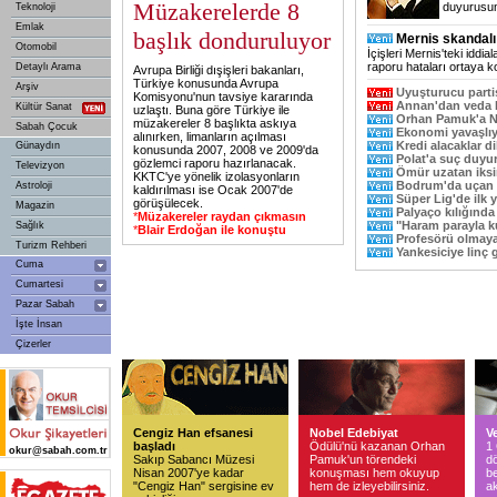
Müzakerelerde 8
duyurusun
Teknoloji
Emlak
başlık donduruluyor
Mernis skandalı
Otomobil
İçişleri Mernis'teki iddi
raporu hataları ortaya k
Detaylı Arama
Avrupa Birliği dışişleri bakanları,
Türkiye konusunda Avrupa
Arşiv
Uyuşturucu partisi
Komisyonu'nun tavsiye kararında
Annan'dan veda
Kültür Sanat
uzlaştı. Buna göre Türkiye ile
Orhan Pamuk'a No
müzakereler 8 başlıkta askıya
Sabah Çocuk
Ekonomi yavaşlı
alınırken, limanların açılması
Kredi alacaklar di
Günaydın
konusunda 2007, 2008 ve 2009'da
Polat'a suç duyu
gözlemci raporu hazırlanacak.
Televizyon
Ömür uzatan iksi
KKTC'ye yönelik izolasyonların
Bodrum'da uçan 
Astroloji
kaldırılması ise Ocak 2007'de
Süper Lig'de ilk 
görüşülecek.
Magazin
Palyaço kılığında 
*
Müzakereler raydan çıkmasın
"Haram parayla ku
Sağlık
*
Blair Erdoğan ile konuştu
Profesörü olmaya
Turizm Rehberi
Yankesiciye linç g
Cuma
Cumartesi
Pazar Sabah
İşte İnsan
Çizerler
Cengiz Han efsanesi
Nobel Edebiyat
Ve
başladı
Ödülü'nü kazanan Orhan
1
okur@sabah.com.tr
Sakıp Sabancı Müzesi
Pamuk'un törendeki
dö
Nisan 2007'ye kadar
konuşması hem okuyup
b
"Cengiz Han" sergisine ev
hem de izleyebilirsiniz.
a