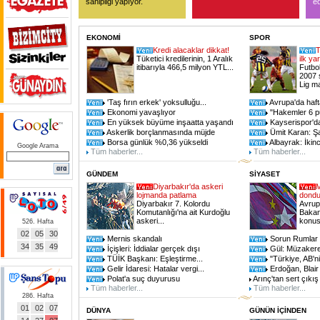
sahipliği yapıyor.
ed
EKONOMİ
SPOR
Kredi alacaklar dikkat!
T
Tüketici kredilerinin, 1 Aralık
ilk ya
itibarıyla 466,5 milyon YTL...
Futbo
2007 
Lig m
'Taş fırın erkek' yoksulluğu...
Avrupa'da haf
Ekonomi yavaşlıyor
"Hakemler 6 pu
En yüksek büyüme inşaatta yaşandı
Kayserispor'd
Askerlik borçlanmasında müjde
Ümit Karan: Ş
Borsa günlük %0,36 yükseldi
Albayrak: İkinc
Google Arama
Tüm haberler...
Tüm haberler...
GÜNDEM
SİYASET
Diyarbakır'da askeri
M
lojmanda patlama
dondu
Diyarbakır 7. Kolordu
Avrupa
Komutanlığı'na ait Kurdoğlu
Bakan
askeri...
konus
526. Hafta
02
05
30
Mernis skandalı
Sorun Rumlar i
34
35
49
İçişleri: İddialar gerçek dışı
Gül: Müzakere
TÜİK Başkanı: Eşleştirme...
"Türkiye, AB'n
Gelir İdaresi: Hatalar vergi...
Erdoğan, Blair 
Polat'a suç duyurusu
Arınç'tan sert çıkış
Tüm haberler...
Tüm haberler...
286. Hafta
01
02
07
DÜNYA
GÜNÜN İÇİNDEN