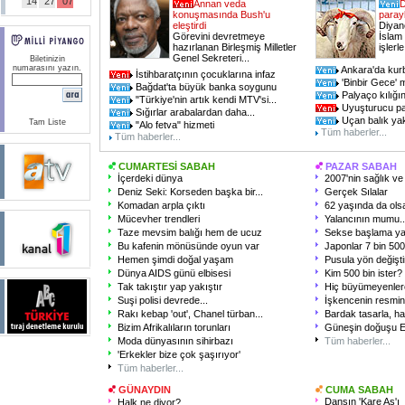
14
27
07
Annan veda
D
konuşmasında Bush'u
parayl
eleştirdi
Diyane
Görevini devretmeye
İslam 
hazırlanan Birleşmiş Milletler
işlerle
Genel Sekreteri...
Biletinizin
numarasını yazın.
Ankara'da kurb
İstihbaratçının çocuklarına infaz
'Binbir Gece' 
Bağdat'ta büyük banka soygunu
Palyaço kılığın
"Türkiye'nin artık kendi MTV'si...
Uyuşturucu part
Sığırlar arabalardan daha...
Uçan balık yak
Tam Liste
"Alo fetva" hizmeti
Tüm haberler...
Tüm haberler...
CUMARTESİ SABAH
PAZAR SABAH
İçerdeki dünya
2007'nin sağlık ve 
Deniz Seki: Korseden başka bir...
Gerçek Sılalar
Komadan arpla çıktı
62 yaşında da olsa
Mücevher trendleri
Yalancının mumu..
Taze mevsim balığı hem de ucuz
Sekse başlama ya
Bu kafenin mönüsünde oyun var
Japonlar 7 bin 500 
Hemen şimdi doğal yaşam
Pusula yön değişti
Dünya AIDS günü elbisesi
Kim 500 bin ister?
Tak takıştır yap yakıştır
Hiç büyümeyenlere
Suşi polisi devrede...
İşkencenin resmini
Rakı kebap 'out', Chanel türban...
Bardak tasarla, ha
Bizim Afrikalıların torunları
Güneşin doğuşu E
Moda dünyasının sihirbazı
Tüm haberler...
'Erkekler bize çok şaşırıyor'
Tüm haberler...
GÜNAYDIN
CUMA SABAH
Dansın 'Kare As'ı
Halk ne diyor?