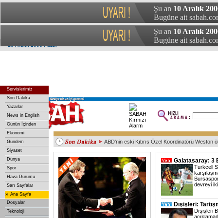
Şu an
10 Aralık 200
Bugüne ait sabah.com
Şu an
10 Aralık 200
Bugüne ait sabah.com
10 Aralık 2006 Pazar
Servislerimiz
Son Dakika
Yazarlar
News in English
Günün İçinden
Ekonomi
ABD'nin eski Kıbrıs Özel Koordinatörü Weston ö
Gündem
Irak Başbakanı, Japonya İmparatoru ile görüştü
Çin’de küçük uçak düştü: 1 ölü
Mısır'da yeni bir kuş gribi vakası
Başkent'te trafik kazası: 3 yaralı
Siyaset
Dünya
Galatasaray: 3 
Turkcell S
Spor
karşılaşm
Hava Durumu
Bursaspor
devreyi ik
Sarı Sayfalar
»
Ana Sayfa
Dosyalar
Dışişleri: Tartı
Dışişleri 
Teknoloji
açıklamad