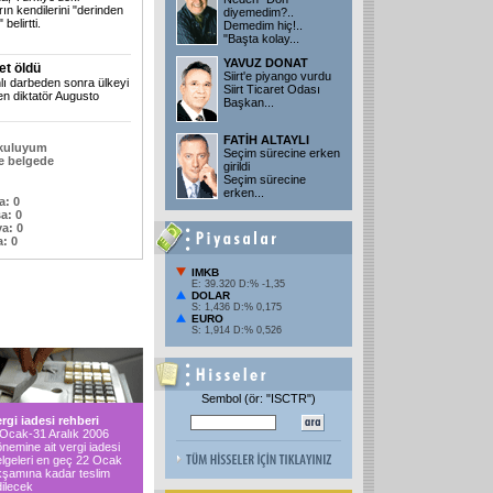
rın kendilerini "derinden
diyemedim?..
belirtti.
Demedim hiç!..
"Başta kolay...
YAVUZ DONAT
et öldü
Siirt'e piyango vurdu
nlı darbeden sonra ülkeyi
Siirt Ticaret Odası
en diktatör Augusto
Başkan...
FATİH ALTAYLI
şkuluyum
Seçim sürecine erken
e belgede
girildi
Seçim sürecine
erken...
a: 0
a: 0
ya: 0
: 0
IMKB
E: 39.320 D:% -1,35
DOLAR
S: 1,436 D:% 0,175
EURO
S: 1,914 D:% 0,526
Sembol (ör: "ISCTR")
rgi iadesi rehberi
 Ocak-31 Aralık 2006
nemine ait vergi iadesi
elgeleri en geç 22 Ocak
kşamına kadar teslim
ilecek