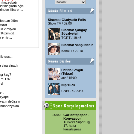
n kuzeybatı
erinin yarın öğle
rinden itibaren...
Sinema: Gladyatör Polis
 dozdan ölüm
Show TV / 02:00
asret
in 2 milyon...
Sinema: Şangay
Kızım git...
Şövalyeleri
 en iyi...
TGRT / 19:45
Sinema: Vahşi Nehir
Kanal 1 / 22:10
fitness...
 zina zinadır
.
Hatırla Sevgili
(Tekrar)
şı kaç?
atv / 15:00
YTL'lik...
rdi
Nip/Tuck
CNBC-e / 23:00
...
 yaptı
yatın değişsin
ndonezya'da...
14:00
Gaziantepspor -
Konyaspor
Turkcell Süper Lig
17. hafta
karşılaşması