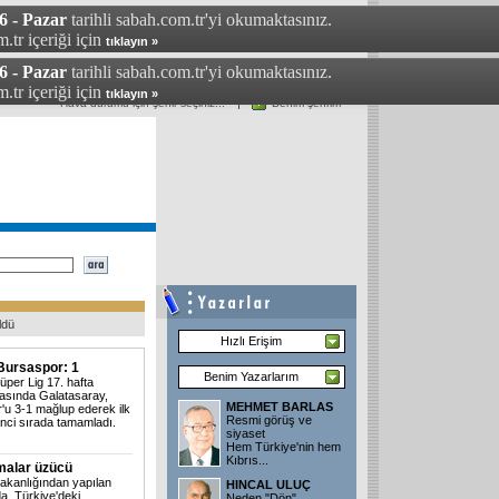
6 - Pazar
tarihli sabah.com.tr'yi okumaktasınız.
.tr içeriği için
tıklayın »
6 - Pazar
tarihli sabah.com.tr'yi okumaktasınız.
.tr içeriği için
tıklayın »
Hava durumu için şehir seçiniz...
Benim şehrim
Bugünkü Sabah
Gazetesi
Günün
Manşetleri
ldü
Hızlı Erişim
Bursaspor: 1
Benim Yazarlarım
üper Lig 17. hafta
asında Galatasaray,
MEHMET BARLAS
'u 3-1 mağlup ederek ilk
Resmi görüş ve
inci sırada tamamladı.
siyaset
Hem Türkiye'nin hem
Kıbrıs...
şmalar üzücü
Bakanlığından yapılan
HINCAL ULUÇ
a, Türkiye'deki
Neden "Dön"