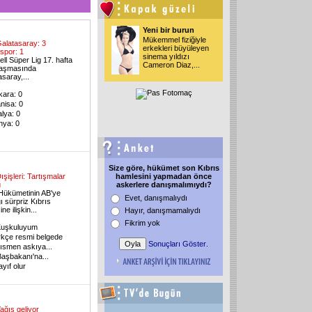
Yeni bir burun
Mükemmel fiziğiyle
alatasaray: 3
erkekleri büyüleyen
spor: 1
sinema yıldızı
ll Süper Lig 17. hafta
Cameron Diaz,...
laşmasında
saray,...
kara: 0
nisa: 0
alya: 0
nya: 0
Size göre, hükümet son Kıbrıs
ışişleri: Tartışmalar
hamlesini yapmadan önce
ü
askerlere danışmalımıydı?
Hükümetinin AB'ye
Evet, danışmalıydı
ı sürpriz Kıbrıs
ne ilişkin...
Hayır, danışmamalıydı
Fikrim yok
Kuşkuluyum
kçe resmi belgede
Sonuçları Göster
.
ısmen askıya...
Başbakanı'na...
yıf olur
ağış geliyor