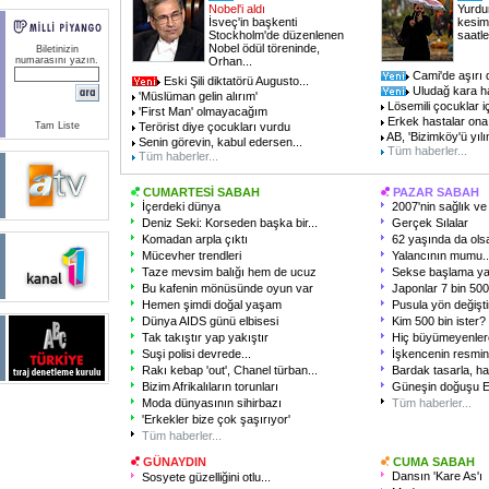
Nobel'i aldı
Yurdu
İsveç'in başkenti
kesiml
Stockholm'de düzenlenen
saatle
Nobel ödül töreninde,
Biletinizin
numarasını yazın.
Orhan...
Cami'de aşırı
Eski Şili diktatörü Augusto...
Uludağ kara h
'Müslüman gelin alırım'
Lösemili çocuklar iç
'First Man' olmayacağım
Erkek hastalar ona '
Tam Liste
Terörist diye çocukları vurdu
AB, 'Bizimköy'ü yılın
Senin görevin, kabul edersen...
Tüm haberler...
Tüm haberler...
CUMARTESİ SABAH
PAZAR SABAH
İçerdeki dünya
2007'nin sağlık ve 
Deniz Seki: Korseden başka bir...
Gerçek Sılalar
Komadan arpla çıktı
62 yaşında da olsa
Mücevher trendleri
Yalancının mumu..
Taze mevsim balığı hem de ucuz
Sekse başlama ya
Bu kafenin mönüsünde oyun var
Japonlar 7 bin 500 
Hemen şimdi doğal yaşam
Pusula yön değişti
Dünya AIDS günü elbisesi
Kim 500 bin ister?
Tak takıştır yap yakıştır
Hiç büyümeyenlere
Suşi polisi devrede...
İşkencenin resmini
Rakı kebap 'out', Chanel türban...
Bardak tasarla, ha
Bizim Afrikalıların torunları
Güneşin doğuşu E
Moda dünyasının sihirbazı
Tüm haberler...
'Erkekler bize çok şaşırıyor'
Tüm haberler...
GÜNAYDIN
CUMA SABAH
Dansın 'Kare As'ı
Sosyete güzelliğini otlu...