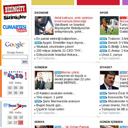
EKONOMİ
SPOR
Akbil kalkıyor, artık otobüse
G
kredi kartıyla bineceğiz
Bursa
Vakıfbank ve İstanbul
Turkce
Büyükşehir Belediyesi'nin
karşı
anlaşmasıyla, şehir...
Galata
En pahalı elektriği kullanırken...
Trabzon: 3 An
Aygün: Emekliler kayıt dışına...
Denizli: 0 V.Ma
'Mutluluk zincirinden çıktım'
G.Birliği: 1 Ant
100 milyar dolarlık 21 CEO THY...
G.Antep: 1 Ko
Google Arama
Gökyüzünde İstanbul-Ankara...
Umut 2. yarıya
Tüm haberler...
Tüm haberler...
GÜNDEM
SİYASET
Mernis çöktü
D
Türkiye'nin en büyük e-
üzüc
devlet projesi olan 22 yılın
Türk 
emeği MERNİS...
yaptığ
526. Hafta
önerisi
02
05
30
34
35
49
El Kaideci avukatın evinde...
Semra Özal: 
Yine mayın: 1 şehit
Kosova'da Tür
Şans Marmara'da aranıyor
Müzakereler k
Bugün büyük gün...
Liman önerisi, Fin 
Çiçek'in Uzan seferi
Türkiyesiz bir AB za
286. Hafta
Tüm haberler...
Tüm haberler...
01
02
07
DÜNYA
GÜNÜN İÇİNDEN
14
27
07
.... Ve Orhan Pamuk
Y