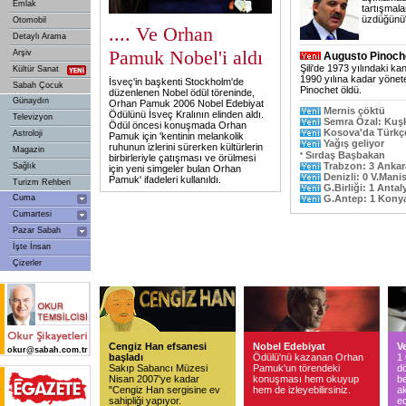
Emlak
tartışmala
üzdüğünü" 
Otomobil
.... Ve Orhan
Detaylı Arama
Pamuk Nobel'i aldı
Arşiv
Augusto Pinoch
Şili'de 1973 yılındaki ka
Kültür Sanat
1990 yılına kadar yönet
İsveç'in başkenti Stockholm'de
Sabah Çocuk
Pinochet öldü.
düzenlenen Nobel ödül töreninde,
Günaydın
Orhan Pamuk 2006 Nobel Edebiyat
Mernis çöktü
Ödülünü İsveç Kralının elinden aldı.
Televizyon
Semra Özal: Ku
Ödül öncesi konuşmada Orhan
Kosova'da Türkç
Astroloji
Pamuk için 'kentinin melankolik
Yağış geliyor
ruhunun izlerini sürerken kültürlerin
Magazin
Sırdaş Başbakan
birbirleriyle çatışması ve örülmesi
Trabzon: 3 Ankar
Sağlık
için yeni simgeler bulan Orhan
Denizli: 0 V.Manis
Pamuk' ifadeleri kullanıldı.
Turizm Rehberi
G.Birliği: 1 Antal
Cuma
G.Antep: 1 Konya
Cumartesi
Pazar Sabah
İşte İnsan
Çizerler
Cengiz Han efsanesi
Nobel Edebiyat
Ve
okur@sabah.com.tr
başladı
Ödülü'nü kazanan Orhan
1
Sakıp Sabancı Müzesi
Pamuk'un törendeki
dö
Nisan 2007'ye kadar
konuşması hem okuyup
b
"Cengiz Han sergisine ev
hem de izleyebilirsiniz.
a
sahipliği yapıyor.
ed