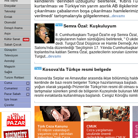
kendilerini "derinden üzdüğünü" belirterek, "Kıbrıs Tü
Ana Sayfa
kurtarılması ve Türkiye'nin yarım asırlık AB ilişkilerin
Dosyalar
çıkarılması çabalarının boşa çıkarılması hamlelerimizin 
Teknoloji
verilmedi' tartışmalarıyla gölgelenmesi
...
devamı
Emlak
Otomobil
Semra Özal: Kuşkuluyum
Detaylı Arama
Arşiv
8. Cumhurbaşkanı Turgut Özal'ın eşi Semra Özal, e
kuşkularının halen sürdüğünü belirterek, " O ukd
Kültür Sanat
dedi. Turgut Özal Düşünce ve Hamle Derneği, An
Sabah Çocuk
Salonu'nda düzenlediği 'Seçilişinin 17. Yılında Cumhurbaşkan
Günaydın
toplantısı'na katılan Semra Özal, gazetecilerin soruları üzeri
Televizyon
Turgut
...
devamı
Astroloji
Magazin
Kosova'da Türkçe resmi belgede
Sağlık
Turizm Rehberi
Kosova'da Sırplar ve Arnavutlar arasında ikiye bölünmüş hald
kentinde de bazı resmi belgeler Türkçe hazırlanmaya başladı.
Cuma
yoğun olarak yaşadığı Prizren'de Türkçe'nin resmi dil olması
Cumartesi
tartışmalar sürerken şimdi de bölgenin Kuzeyinde bulunan Mi
Pazar Sabah
resmi evraklarda kullanılmaya başlandı. Cengiz Köroğlu isimli
İşte İnsan
Çizerler
Türk Ceza Kanunu
CMUK
C
70 milyon vatandaşın
Ceza yargılaması
C
yaşamını çok yakından
usulünde önemli
i
ilgilendiren Türk Ceza
değişiklikler getiren CMUK
o