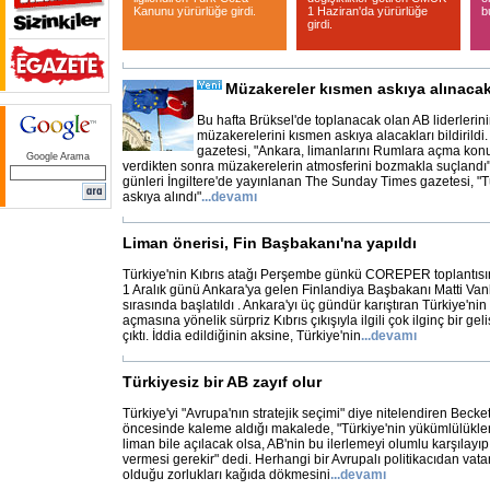
Kanunu yürürlüğe girdi.
1 Haziran'da yürürlüğe
b
girdi.
Müzakereler kısmen askıya alınaca
Bu hafta Brüksel'de toplanacak olan AB liderlerin
müzakerelerini kısmen askıya alacakları bildirild
gazetesi, "Ankara, limanlarını Rumlara açma konus
Google Arama
verdikten sonra müzakerelerin atmosferini bozmakla suçlandı"
günleri İngiltere'de yayınlanan The Sunday Times gazetesi, "
askıya alındı"
...
devamı
Liman önerisi, Fin Başbakanı'na yapıldı
Türkiye'nin Kıbrıs atağı Perşembe günkü COREPER toplantıs
1 Aralık günü Ankara'ya gelen Finlandiya Başbakanı Matti Va
sırasında başlatıldı . Ankara'yı üç gündür karıştıran Türkiye'ni
açmasına yönelik sürpriz Kıbrıs çıkışıyla ilgili çok ilginç bir g
çıktı. İddia edildiğinin aksine, Türkiye'nin
...
devamı
Türkiyesiz bir AB zayıf olur
Türkiye'yi "Avrupa'nın stratejik seçimi" diye nitelendiren Beckett
öncesinde kaleme aldığı makalede, "Türkiye'nin yükümlülükler
liman bile açılacak olsa, AB'nin bu ilerlemeyi olumlu karşılayı
vermesi gerekir" dedi. Herhangi bir Avrupalı politikacıdan vata
olduğu zorlukları kağıda dökmesini
...
devamı