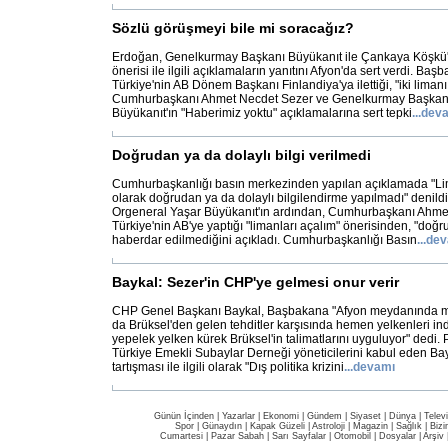
Sözlü görüşmeyi bile mi soracağız?
Erdoğan, Genelkurmay Başkanı Büyükanıt ile Çankaya Köşkü'
önerisi ile ilgili açıklamaların yanıtını Afyon'da sert verdi. B
Türkiye'nin AB Dönem Başkanı Finlandiya'ya ilettiği, "iki liman
Cumhurbaşkanı Ahmet Necdet Sezer ve Genelkurmay Başkanı
Büyükanıt'ın "Haberimiz yoktu" açıklamalarına sert tepki
...
dev
Doğrudan ya da dolaylı bilgi verilmedi
Cumhurbaşkanlığı basın merkezinden yapılan açıklamada "Lima
olarak doğrudan ya da dolaylı bilgilendirme yapılmadı" denil
Orgeneral Yaşar Büyükanıt'ın ardından, Cumhurbaşkanı Ahme
Türkiye'nin AB'ye yaptığı "limanları açalım" önerisinden, "doğr
haberdar edilmediğini açıkladı. Cumhurbaşkanlığı Basın
...
dev
Baykal: Sezer'in CHP'ye gelmesi onur verir
CHP Genel Başkanı Baykal, Başbakana "Afyon meydanında me
da Brüksel'den gelen tehditler karşısında hemen yelkenleri ind
yepelek yelken kürek Brüksel'in talimatlarını uyguluyor" dedi.
Türkiye Emekli Subaylar Derneği yöneticilerini kabul eden Bayk
tartışması ile ilgili olarak "Dış politika krizini
...
devamı
Günün İçinden
|
Yazarlar
|
Ekonomi
|
Gündem
|
Siyaset
|
Dünya |
Telev
Spor
|
Günaydın
|
Kapak Güzeli
|
Astroloji
|
Magazin
|
Sağlık
|
Bizi
Cumartesi
|
Pazar Sabah
|
Sarı Sayfalar
|
Otomobil
|
Dosyalar
|
Arşiv