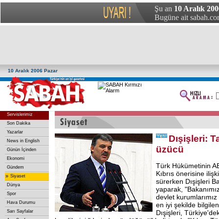
Şu an
10 Aralık 200
Bugüne ait sabah.com
10 Aralık 2006 Pazar
Servislerimiz
Son Dakika
Yazarlar
Dışişleri: T
News in English
üzücü
Günün İçinden
Ekonomi
Türk Hükümetinin AB'
Gündem
Kıbrıs önerisine ilişk
»
Siyaset
sürerken Dışişleri B
Dünya
yaparak, "Bakanımızın
Spor
devlet kurumlarımız s
Hava Durumu
en iyi şekilde bilgilen
Sarı Sayfalar
Dışişleri, Türkiye'de