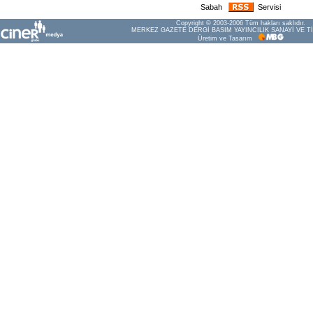
Sabah
Servisi
Copyright © 2003-2006 Tüm hakları saklıdır.
MERKEZ GAZETE DERGİ BASIM YAYINCILIK SANAYİ VE Tİ
Üretim ve Tasarım