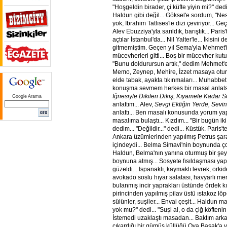
"Hoşgeldin birader, çi küfte yiyin mi?" ded
Haldun gibi değil... Göksel'e sordum, "Nesi
yok, İbrahim Tatlıses'le dizi çeviriyor... G
Alev Ebuzziya'yla sarıldık, barıştık... Paris
açtılar İstanbul'da... Nil Yalter'le... İkisini
gitmemiştim. Geçen yıl Sema'yla Mehmet'in
mücevherleri gitti... Boş bir mücevher kut
"Bunu doldurursun artık," dedim Mehmet'e.
Memo, Zeynep, Mehire, İzzet masaya otu
elde tabak, ayakta tıkınmaları... Muhabbet 
konuşma sevmem herkes bir masal anlatsı
İğnesiyle Dikilen Dikiş, Kıyamete Kadar 
Google Arama
anlattım... Alev,
Sevgi Ektiğin Yerde, Sevi
anlattı... Ben masalı konusunda yorum ya
masalıma bulaştı... Kızdım... "Bir bugün iki
dedim... "Değildir..." dedi... Küstük. Paris't
Ankara üzümlerinden yapılmış Petrus şara
içindeydi... Belma Simavi'nin boynunda çok 
Haldun, Belma'nın yanına oturmuş bir şeyle
boynuna atmış... Sosyete fısıldaşması yapı
güzeldi... Ispanaklı, kaymaklı levrek, ork
avokado soslu hıyar salatası, havyarlı mer
bulanmış incir yaprakları üstünde ördek 
pirincinden yapılmış pilav üstü ıstakoz löp
sülünler, suşiler... Envai çeşit... Haldun m
yok mu?" dedi... "Suşi al, o da çiğ köfteni
İstemedi uzaklaştı masadan... Baktım ark
çıkardığı bir gümüş küllüğü Oya Başak'a v