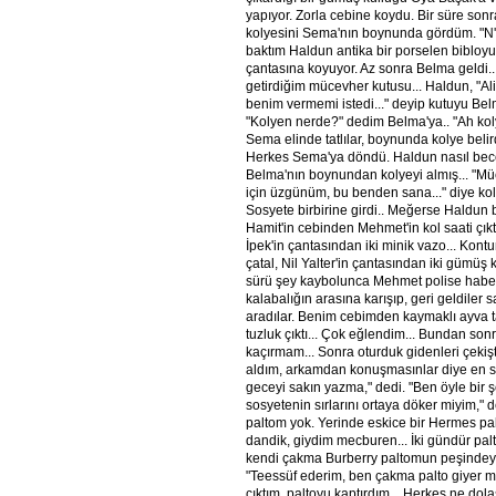
yapıyor. Zorla cebine koydu. Bir süre son
kolyesini Sema'nın boynunda gördüm. "N'
baktım Haldun antika bir porselen bibloyu
çantasına koyuyor. Az sonra Belma geldi.
getirdiğim mücevher kutusu... Haldun, "Ali
benim vermemi istedi..." deyip kutuyu Bel
"Kolyen nerde?" dedim Belma'ya.. "Ah kolye
Sema elinde tatlılar, boynunda kolye beli
Herkes Sema'ya döndü. Haldun nasıl bec
Belma'nın boynundan kolyeyi almış... "Müc
için üzgünüm, bu benden sana..." diye ko
Sosyete birbirine girdi.. Meğerse Haldun 
Hamit'in cebinden Mehmet'in kol saati çıktı
İpek'in çantasından iki minik vazo... Kon
çatal, Nil Yalter'in çantasından iki gümüş ka
sürü şey kaybolunca Mehmet polise haber 
kalabalığın arasına karışıp, geri geldiler 
aradılar. Benim cebimden kaymaklı ayva ta
tuzluk çıktı... Çok eğlendim... Bundan sonr
kaçırmam... Sonra oturduk gidenleri çekişt
aldım, arkamdan konuşmasınlar diye en so
geceyi sakın yazma," dedi. "Ben öyle bir 
sosyetenin sırlarını ortaya döker miyim,"
paltom yok. Yerinde eskice bir Hermes pal
dandik, giydim mecburen... İki gündür pal
kendi çakma Burberry paltomun peşindey
"Teessüf ederim, ben çakma palto giyer mi
çıktım, paltoyu kaptırdım... Herkes ne dolaş