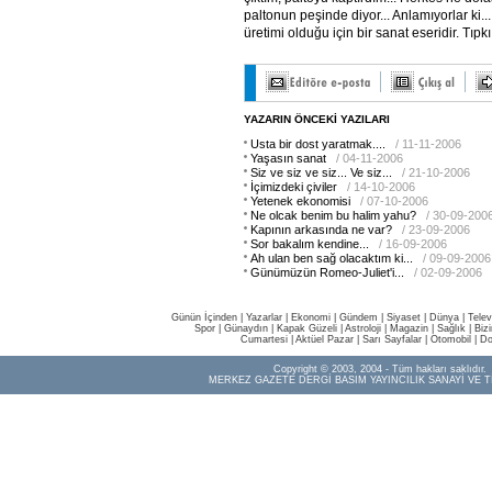
paltonun peşinde diyor... Anlamıyorlar ki..
üretimi olduğu için bir sanat eseridir. Tıpkı.
YAZARIN ÖNCEKİ YAZILARI
Usta bir dost yaratmak....
/ 11-11-2006
Yaşasın sanat
/ 04-11-2006
Siz ve siz ve siz... Ve siz...
/ 21-10-2006
İçimizdeki çiviler
/ 14-10-2006
Yetenek ekonomisi
/ 07-10-2006
Ne olcak benim bu halim yahu?
/ 30-09-200
Kapının arkasında ne var?
/ 23-09-2006
Sor bakalım kendine...
/ 16-09-2006
Ah ulan ben sağ olacaktım ki...
/ 09-09-2006
Günümüzün Romeo-Juliet'i...
/ 02-09-2006
Günün İçinden
|
Yazarlar
|
Ekonomi
|
Gündem
|
Siyaset
|
Dünya |
Telev
Spor
|
Günaydın
|
Kapak Güzeli
|
Astroloji
|
Magazin
|
Sağlık
|
Biz
Cumartesi
|
Aktüel Pazar
|
Sarı Sayfalar
|
Otomobil
|
Do
Copyright © 2003, 2004 - Tüm hakları saklıdır.
MERKEZ GAZETE DERGİ BASIM YAYINCILIK SANAYİ VE T