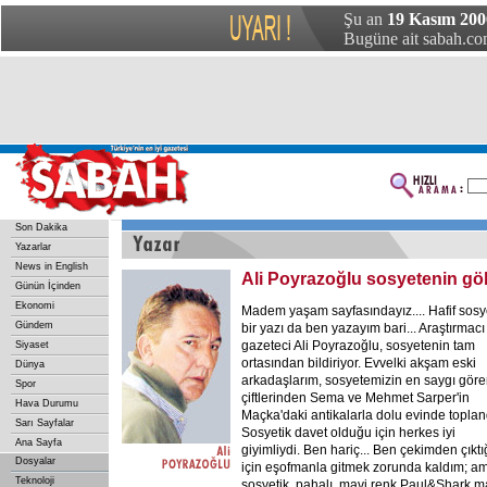
Şu an
19 Kasım 200
Bugüne ait sabah.com
Son Dakika
Yazarlar
News in English
Ali Poyrazoğlu sosyetenin gö
Günün İçinden
Ekonomi
Madem yaşam sayfasındayız.... Hafif sosy
Gündem
bir yazı da ben yazayım bari... Araştırmacı
gazeteci Ali Poyrazoğlu, sosyetenin tam
Siyaset
ortasından bildiriyor. Evvelki akşam eski
Dünya
arkadaşlarım, sosyetemizin en saygı gör
Spor
çiftlerinden Sema ve Mehmet Sarper'in
Hava Durumu
Maçka'daki antikalarla dolu evinde toplan
Sarı Sayfalar
Sosyetik davet olduğu için herkes iyi
Ana Sayfa
giyimliydi. Ben hariç... Ben çekimden çıkt
Dosyalar
için eşofmanla gitmek zorunda kaldım; a
Teknoloji
sosyetik, pahalı, mavi renk Paul&Shark 