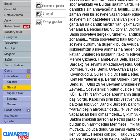
Emlak
spor ayakkabı ve Bulgari saatim vardı. He
dandikti sizin anlayacağınız, taklitti... O
Otomobil
zaman yeni bir sosyete yazarı olarak içim
Detaylı Arama
sosyetemizin gazetelere yansıyan şık elbi
Arşiv
çantaları da dandik miydi? Yani çakmaydı.
Kültür Sanat
yer alan Balenciaga'lar, Vuitton'lar, Dior'
Sabah Çocuk
Basın sosyeteyi gerçek ürünler kullandıkl
Günaydın
zorlamalı... Yoksa sosyetemiz halk tabiriyl
Televizyon
sosyete durumuna düşer ki bu da Avrupa Bi
Astroloji
ilişkilerimizin askıya alınmasına neden ol
katılan ünlülerden bazılarını takdim ediy
Magazin
Mehire Çizmeci, Hamit-Leyla Belli, İzzetİ
Sağlık
Bardakçı ve sevimli arkadaşı Ayşegül, Gö
Turizm Rehberi
Dormen, Yüksel Behlil, Oya-Affan Başak,
Cuma
Koyuncuoğlu, Güler Yiğit, Dr. Halil Değer, 
Cumartesi
Kont Nil Yalter'in eşi, Bergin Usberk, Ra
Yazarlar
Bengisu... Ulus 29 ve Beymen Brasserie'
»
Güncel
Zeynep... Sosyetemizin bütün güzide simala
Yaşama Dair
KÜFTE YİYİN Mİ?" Gece apartmanın girişi
Sinema
başlıyordu. Kapıcının şirin kızı vestiyer ya
paltoları topluyor. Dandik Burberry paltomu
Gurme
"Parayı peşin alıyoruz," dedi... "Niye?" d
Pazar Sabah
yapacakları belli olmaz," dedi... Çıktım yuk
İşte İnsan
Baktım smokinli garsonlar Petrus şarabı se
Çizerler
buldun bunları?" dedim Mehmet'e... "İki ta
mutfakta, Doluca doldurup servis yaptırıy
ilerliyorum... Herkes çok şık... Haldun Dor
kadehi, ceketini çıkarıp beline bağlamış... 