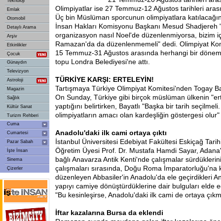
Teknoloji
Olimpiyatlar ise 27 Temmuz-12 Ağustos tarihleri ara
Emlak
Üç bin Müslüman sporcunun olimpiyatlara katılacağı
Otomobil
İnsan Hakları Komisyonu Başkanı Mesud Shadjereh "
Detaylı Arama
organizasyon nasıl Noel'de düzenlenmiyorsa, bizim iç
Arşiv
Ramazan'da da düzenlenmemeli" dedi. Olimpiyat Kom
Etkinlikler
15 Temmuz-31 Ağustos arasında herhangi bir dönem 
Çocuk
topu Londra Belediyesi'ne attı.
Günaydın
Televizyon
TÜRKİYE
KARŞI: ERTELEYİN!
Astroloji
Tartışmaya Türkiye Olimpiyat Komitesi'nden Togay Baya
Magazin
On Sunday, Türkiye gibi birçok müslüman ülkenin "er
Sağlık
yaptığını belirtirken, Bayatlı "Başka bir tarih seçilmeli
Kültür Sanat
olimpiyatların amacı olan kardeşliğin göstergesi olur"
Turizm Rehberi
Cuma
Anadolu'daki ilk cami ortaya çıktı
Cumartesi
İstanbul Üniversitesi Edebiyat Fakültesi Eskiçağ Tarih
Pazar Sabah
Öğretim Üyesi Prof. Dr. Mustafa Hamdi Sayar, Adana'
İşte İnsan
bağlı Anavarza Antik Kenti'nde çalışmalar sürdüklerini 
Sinema
çalışmaları sırasında, Doğu Roma İmparatorluğu'na k
Çizerler
düzenleyen Abbasiler'in Anadolu'da ele geçirdikleri A
yapıyı camiye dönüştürdüklerine dair bulguları elde edi
"Bu kesinleşirse, Anadolu'daki ilk cami de ortaya çıkm
İftar kazalarına Bursa da eklendi