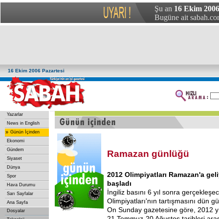
Şu an
16 Ekim 2006 
Bugüne ait sabah.com
16 Ekim 2006 Pazartesi
Yazarlar
News in English
»
Günün İçinden
Ekonomi
Gündem
Ramazan günlüğü
Siyaset
Dünya
2012 Olimpiyatları Ramazan'a geli
Spor
başladı
Hava Durumu
İngiliz basını 6 yıl sonra gerçekleş
Sarı Sayfalar
Olimpiyatları'nın tartışmasını dün g
Ana Sayfa
On Sunday gazetesine göre, 2012 y
Dosyalar
21 Temmuz-20 Ağustos tarihleri arası