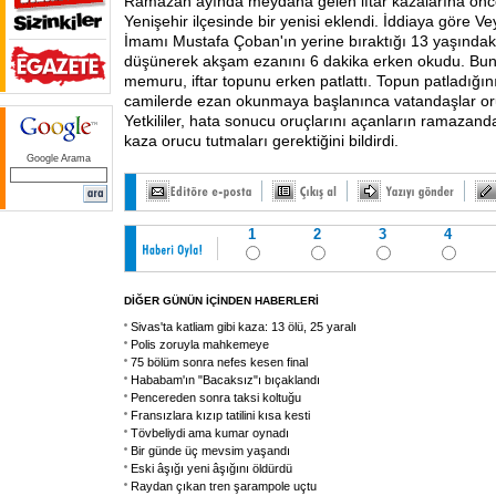
Ramazan ayında meydana gelen iftar kazalarına önc
Yenişehir ilçesinde bir yenisi eklendi. İddiaya göre V
İmamı Mustafa Çoban'ın yerine bıraktığı 13 yaşındaki 
düşünerek akşam ezanını 6 dakika erken okudu. Bun
memuru, iftar topunu erken patlattı. Topun patladığın
camilerde ezan okunmaya başlanınca vatandaşlar oruç
Yetkililer, hata sonucu oruçlarını açanların ramazand
kaza orucu tutmaları gerektiğini bildirdi.
Google Arama
1
2
3
4
DİĞER GÜNÜN İÇİNDEN HABERLERİ
Sivas'ta katliam gibi kaza: 13 ölü, 25 yaralı
Polis zoruyla mahkemeye
75 bölüm sonra nefes kesen final
Hababam'ın "Bacaksız"ı bıçaklandı
Pencereden sonra taksi koltuğu
Fransızlara kızıp tatilini kısa kesti
Tövbeliydi ama kumar oynadı
Bir günde üç mevsim yaşandı
Eski âşığı yeni âşığını öldürdü
Raydan çıkan tren şarampole uçtu