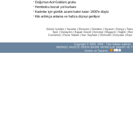
Doğu'nun Acil Güldürü grubu
Hentbolcu bozuk yol kurbanı
Kadınlar için günlük azami kalori tutarı 1600'e düştü
Kilo arttıkça anlama ve hafıza düzeyi geriliyor
Günün İçinden
|
Yazarlar
|
Ekonomi
|
Gündem
|
Siyaset
|
Dünya |
Telev
Spor
|
Günaydın
|
Kapak Güzeli
|
Astroloji
|
Magazin
|
Sağlık
|
Biz
Cumartesi
|
Pazar Sabah
|
Sarı Sayfalar
|
Otomobil
|
Dosyalar
|
Arşiv
Copyright © 2003, 2004 - Tüm hakları saklıdır.
MERKEZ GAZETE DERGİ BASIM YAYINCILIK SANAYİ VE T
Üretim ve Tasarım