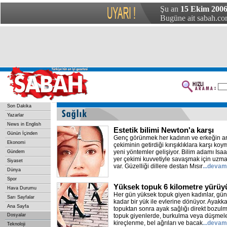
Şu an
15 Ekim 2006
Bugüne ait sabah.com
Son Dakika
Yazarlar
News in English
Estetik bilimi Newton'a karşı
Günün İçinden
Genç görünmek her kadının ve erkeğin ar
Ekonomi
çekiminin getirdiği kırışıklıklara karşı koym
yeni yöntemler gelişiyor. Bilim adamı Is
Gündem
yer çekimi kuvvetiyle savaşmak için uzma
Siyaset
var. Güzelliği dillere destan Mısır
...devam
Dünya
Spor
Yüksek topuk 6 kilometre yürüy
Hava Durumu
Her gün yüksek topuk giyen kadınlar, gü
Sarı Sayfalar
kadar bir yük ile evlerine dönüyor. Ayakka
Ana Sayfa
topuktan sonra ayak sağlığı direkt bozul
Dosyalar
topuk giyenlerde, burkulma veya düşmeler
kireçlenme, bel ağrıları ve bacak
...devam
Teknoloji