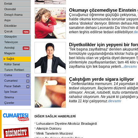
Emlak
Okumayı çözemediyse Einstein gi
Otomobil
Çocuğunuz öğrenme güçlüğü çekiyorsa, ü
Detaylı Arama
halde okuma konusunda sorunlar yaşıyors
Arşiv
adına 'disleksi' deniyor. Bilimin dehası Al
Etkinlikler
sanatının dehası Leonardo Da Vinci'nin de
Çocuk
erken teşhis edilirse tedavi edilebiliyor.
de
Günaydın
Televizyon
Diyetkolikler için yepyeni bir f
Astroloji
'Tek başına zayıflatmaz' denilen akupunktu
formülüyle uygulandığında kilolar hızla 
Magazin
beri kilolu olan ve yığınla diyet deneye
»
Sağlık
yöntemiyle zayıflayanlardan; tam 46 kilo
Kültür Sanat
zayıflama için tek başına yeterli
...devamı
Turizm Rehberi
Cuma
Çalıştığım yerde sigara içiliyor
Cumartesi
*
Defterdarlıkta memurum. 14 yaşımdan be
Pazar Sabah
tedavi oluyorum. İlaçlarımı düzenli aldı
İşte İnsan
olmuyor. Ancak, rutubetli, tozlu ortamlar
rahatsız oluyorum. Ne yazık ki çalıştığım y
Sinema
katta 11 kişi çalışıyoruz.
devamı
Çizerler
DİĞER SAĞLIK HABERLERİ
Lohusaların Diyetine Alkolsüz Biradagirdi
Ailenizin Doktoru
Minik Tanelerin Mucizesi