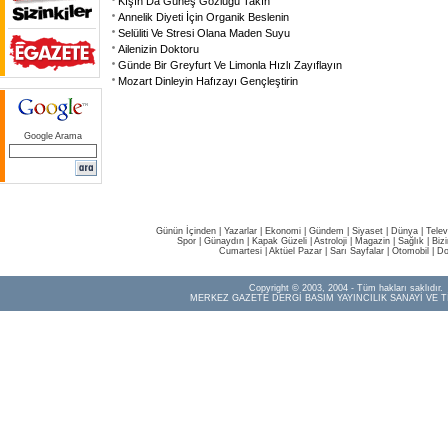
Kışın Da Güneş Gözlüğü Takın
Annelik Diyeti İçin Organik Beslenin
Selüliti Ve Stresi Olana Maden Suyu
Ailenizin Doktoru
Günde Bir Greyfurt Ve Limonla Hızlı Zayıflayın
Mozart Dinleyin Hafızayı Gençleştirin
Google Arama
Günün İçinden
|
Yazarlar
|
Ekonomi
|
Gündem
|
Siyaset
|
Dünya |
Telev
Spor
|
Günaydın
|
Kapak Güzeli
|
Astroloji
|
Magazin
|
Sağlık
|
Biz
Cumartesi
|
Aktüel Pazar
|
Sarı Sayfalar
|
Otomobil
|
Do
Copyright © 2003, 2004 - Tüm hakları saklıdır.
MERKEZ GAZETE DERGİ BASIM YAYINCILIK SANAYİ VE T