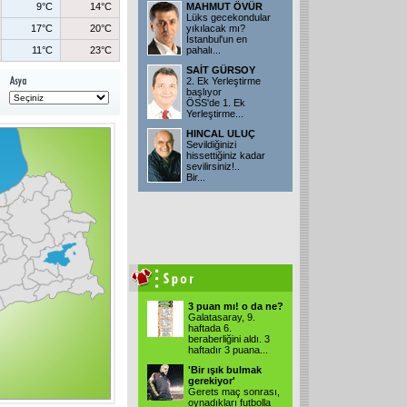
9°C
14°C
MAHMUT ÖVÜR
Lüks gecekondular
17°C
20°C
yıkılacak mı?
İstanbul'un en
11°C
23°C
pahalı...
SAİT GÜRSOY
2. Ek Yerleştirme
başlıyor
ÖSS'de 1. Ek
Yerleştirme...
HINCAL ULUÇ
Sevildiğinizi
hissettiğiniz kadar
sevilirsiniz!..
Bir...
3 puan mı! o da ne?
Galatasaray, 9.
haftada 6.
beraberliğini aldı. 3
haftadır 3 puana...
'Bir ışık bulmak
gerekiyor'
Gerets maç sonrası,
oynadıkları futbolla