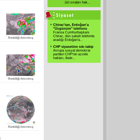
üst sıraları hak...
Chirac'tan, Erdoğan'a
"Üzgünüm" telefonu
Fransa Cumhurbaşkanı
Chirac, dün sabah telefonla
Renkliliği Arttırılmış
aradığı Erdoğan'a...
CHP siyasetine sıkı takip
Avrupa sosyal demokrat
partileri CHP'nin azınlık
hakları, ifade...
Renkliliği Arttırılmış
Renkliliği Arttırılmış
ü