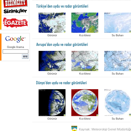
Görünür
Kızılötesi
Su Buharı
Google Arama
Görünür
Kızılötesi
Su Buharı
Görünür
Kızılötesi
Su Buharı
Kaynak: Meteoroloji Genel Müdürlüğ