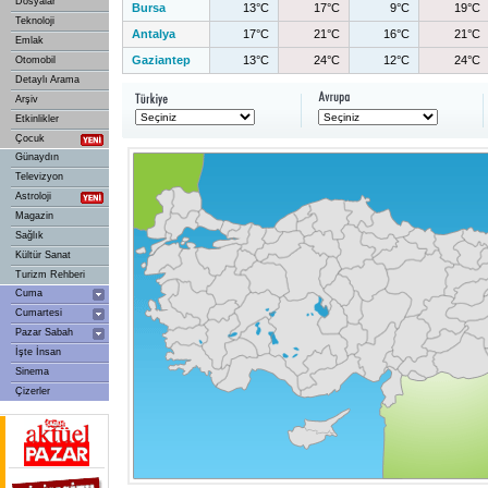
Dosyalar
Bursa
13°C
17°C
9°C
19°C
Teknoloji
Antalya
17°C
21°C
16°C
21°C
Emlak
Gaziantep
13°C
24°C
12°C
24°C
Otomobil
Detaylı Arama
Arşiv
Etkinlikler
Çocuk
Günaydın
Televizyon
Astroloji
Magazin
Sağlık
Kültür Sanat
Turizm Rehberi
Cuma
Cumartesi
Pazar Sabah
İşte İnsan
Sinema
Çizerler