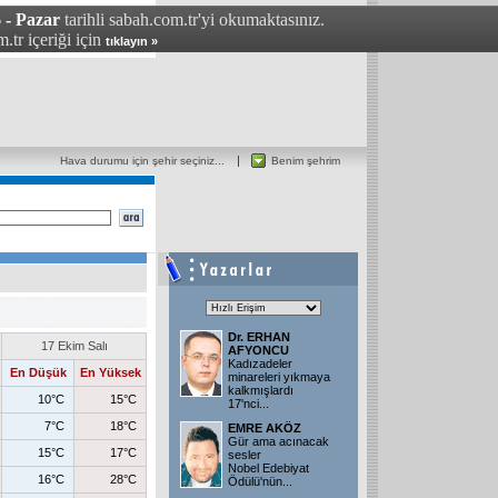
 - Pazar
tarihli sabah.com.tr'yi okumaktasınız.
.tr içeriği için
tıklayın »
Hava durumu için şehir seçiniz...
Benim şehrim
Dr. ERHAN
17 Ekim Salı
AFYONCU
Kadızadeler
En Düşük
En Yüksek
minareleri yıkmaya
kalkmışlardı
10°C
15°C
17'nci...
7°C
18°C
EMRE AKÖZ
Gür ama acınacak
15°C
17°C
sesler
Nobel Edebiyat
16°C
28°C
Ödülü'nün...