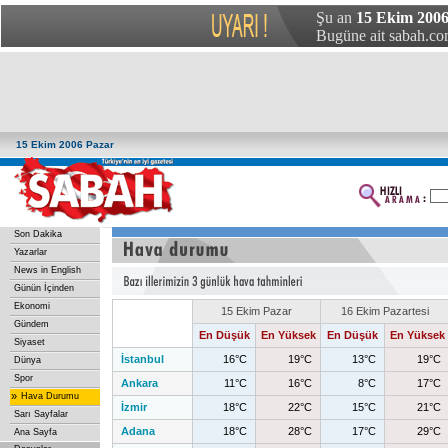
Şu an
15 Ekim 2006
Bugüne ait sabah.com
15 Ekim 2006 Pazar
Son Dakika
Yazarlar
News in English
Günün İçinden
Ekonomi
15 Ekim Pazar
16 Ekim Pazartesi
Gündem
En Düşük
En Yüksek
En Düşük
En Yüksek
Siyaset
İstanbul
16°C
19°C
13°C
19°C
Dünya
Spor
Ankara
11°C
16°C
8°C
17°C
»
Hava Durumu
İzmir
18°C
22°C
15°C
21°C
Sarı Sayfalar
Adana
18°C
28°C
17°C
29°C
Ana Sayfa