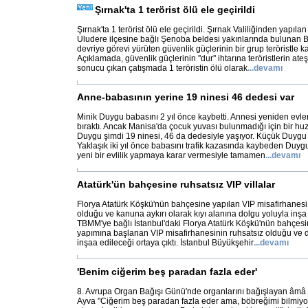
Şırnak'ta 1 terörist ölü ele geçirildi
Şırnak'ta 1 terörist ölü ele geçirildi. Şırnak Valiliğinden yapıla
Uludere ilçesine bağlı Şenoba beldesi yakınlarında bulunan 
devriye görevi yürüten güvenlik güçlerinin bir grup teröristle karş
Açıklamada, güvenlik güçlerinin ''dur'' ihtarına teröristlerin ate
sonucu çıkan çatışmada 1 teröristin ölü olarak
...
devamı
Anne-babasının yerine 19 ninesi 46 dedesi var
Minik Duygu babasını 2 yıl önce kaybetti. Annesi yeniden evlen
bıraktı. Ancak Manisa'da çocuk yuvası bulunmadığı için bir huzu
Duygu şimdi 19 ninesi, 46 da dedesiyle yaşıyor. Küçük Duygu
Yaklaşık iki yıl önce babasını trafik kazasında kaybeden Duyg
yeni bir evlilik yapmaya karar vermesiyle tamamen
...
devamı
Atatürk'ün bahçesine ruhsatsız VIP villalar
Florya Atatürk Köşkü'nün bahçesine yapılan VIP misafirhanesi v
olduğu ve kanuna aykırı olarak kıyı alanına dolgu yoluyla inşa e
TBMM'ye bağlı İstanbul'daki Florya Atatürk Köşkü'nün bahçesi
yapımına başlanan VIP misafirhanesinin ruhsatsız olduğu ve do
inşaa edileceği ortaya çıktı. İstanbul Büyükşehir
...
devamı
'Benim ciğerim beş paradan fazla eder'
8. Avrupa Organ Bağışı Günü'nde organlarını bağışlayan âmâ 
Ayva "Ciğerim beş paradan fazla eder ama, böbreğimi bilmiyo