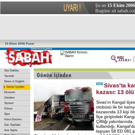
Şu an
15 Ekim 2006
Bugüne ait sabah.com
15 Ekim 2006 Pazar
Son Dakika
Yazarlar
News in English
Sivas'ta kat
»
Günün İçinden
kazası: 13 ölü
Ekonomi
Gündem
Sivas'ın Kangal ilçes
Siyaset
otobüsü ile bir kamyo
Dünya
kazasında 13 kişi öld
Spor
İlçe girişindeki Kan
Hava Durumu
Çiftliği yakınlarında
Sarı Sayfalar
kullandığı, Kangal'd
Ana Sayfa
taşıyan 58 ED 081 pl