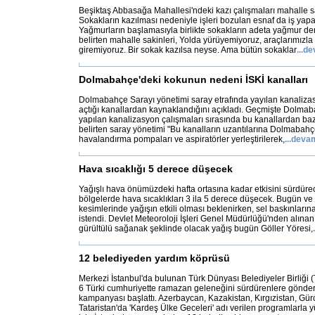
Beşiktaş Abbasağa Mahallesi'ndeki kazı çalışmaları mahalle saki
Sokakların kazılması nedeniyle işleri bozulan esnaf da iş ya
Yağmurların başlamasıyla birlikte sokakların adeta yağmur 
belirten mahalle sakinleri, Yolda yürüyemiyoruz, araçlarımız
giremiyoruz. Bir sokak kazılsa neyse. Ama bütün sokaklar
...
de
Dolmabahçe'deki kokunun nedeni İSKİ kanalları
Dolmabahçe Sarayı yönetimi saray etrafında yayılan kanaliza
açtığı kanallardan kaynaklandığını açıkladı. Geçmişte Dolma
yapılan kanalizasyon çalışmaları sırasında bu kanallardan bazı
belirten saray yönetimi "Bu kanalların uzantılarına Dolmaba
havalandırma pompaları ve aspiratörler yerleştirilerek,
...
deva
Hava sıcaklığı 5 derece düşecek
Yağışlı hava önümüzdeki hafta ortasına kadar etkisini sürdüre
bölgelerde hava sıcaklıkları 3 ila 5 derece düşecek. Bugün ve
kesimlerinde yağışın etkili olması beklenirken, sel baskınlarına
istendi. Devlet Meteoroloji İşleri Genel Müdürlüğü'nden alınan
gürültülü sağanak şeklinde olacak yağış bugün Göller Yöresi,
.
12 belediyeden yardım köprüsü
Merkezi İstanbul'da bulunan Türk Dünyası Belediyeler Birliğ
6 Türki cumhuriyette ramazan geleneğini sürdürenlere gönd
kampanyası başlattı. Azerbaycan, Kazakistan, Kırgızistan, Gürc
Tataristan'da 'Kardeş Ülke Geceleri' adı verilen programlarla y