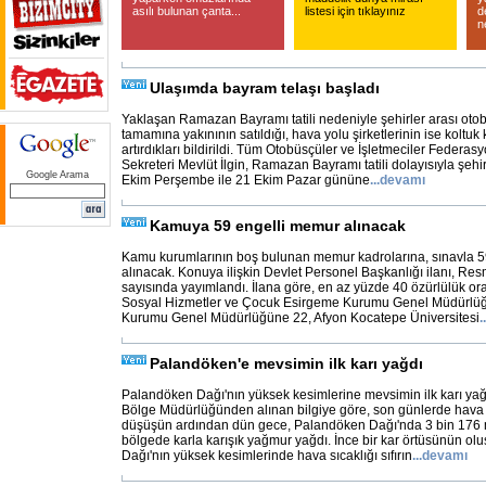
asılı bulunan çanta...
listesi için tıklayınız
d
n
Ulaşımda bayram telaşı başladı
Yaklaşan Ramazan Bayramı tatili nedeniyle şehirler arası otobü
tamamına yakınının satıldığı, hava yolu şirketlerinin ise koltuk
artırdıkları bildirildi. Tüm Otobüsçüler ve İşletmeciler Feder
Sekreteri Mevlüt İlgin, Ramazan Bayramı tatili dolayısıyla şehi
Google Arama
Ekim Perşembe ile 21 Ekim Pazar gününe
...
devamı
Kamuya 59 engelli memur alınacak
Kamu kurumlarının boş bulunan memur kadrolarına, sınavla 5
alınacak. Konuya ilişkin Devlet Personel Başkanlığı ilanı, R
sayısında yayımlandı. İlana göre, en az yüzde 40 özürlülük o
Sosyal Hizmetler ve Çocuk Esirgeme Kurumu Genel Müdürlüğü
Kurumu Genel Müdürlüğüne 22, Afyon Kocatepe Üniversitesi
..
Palandöken'e mevsimin ilk karı yağdı
Palandöken Dağı'nın yüksek kesimlerine mevsimin ilk karı yağ
Bölge Müdürlüğünden alınan bilgiye göre, son günlerde hava 
düşüşün ardından dün gece, Palandöken Dağı'nda 3 bin 176 
bölgede karla karışık yağmur yağdı. İnce bir kar örtüsünün o
Dağı'nın yüksek kesimlerinde hava sıcaklığı sıfırın
...
devamı