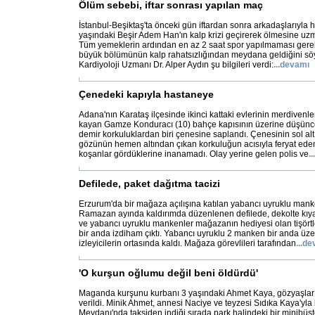
Ölüm sebebi, iftar sonrası yapılan maç
İstanbul-Beşiktaş'ta önceki gün iftardan sonra arkadaşlarıyla
yaşındaki Beşir Adem Han'ın kalp krizi geçirerek ölmesine uzm
Tüm yemeklerin ardından en az 2 saat spor yapılmaması gerekt
büyük bölümünün kalp rahatsızlığından meydana geldiğini s
Kardiyoloji Uzmanı Dr. Alper Aydın şu bilgileri verdi:
...
devamı
Çenedeki kapıyla hastaneye
Adana'nın Karataş ilçesinde ikinci kattaki evlerinin merdivenl
kayan Gamze Konduracı (10) bahçe kapısının üzerine düşünce
demir korkuluklardan biri çenesine saplandı. Çenesinin sol alt 
gözünün hemen altından çıkan korkuluğun acısıyla feryat ede
koşanlar gördüklerine inanamadı. Olay yerine gelen polis ve
...
Defilede, paket dağıtma tacizi
Erzurum'da bir mağaza açılışına katılan yabancı uyruklu manke
Ramazan ayında kaldırımda düzenlenen defilede, dekolte kıyaf
ve yabancı uyruklu mankenler mağazanın hediyesi olan tişörtl
bir anda izdiham çıktı. Yabancı uyruklu 2 manken bir anda üze
izleyicilerin ortasında kaldı. Mağaza görevlileri tarafından
...
de
'O kurşun oğlumu değil beni öldürdü'
Maganda kurşunu kurbanı 3 yaşındaki Ahmet Kaya, gözyaşları
verildi. Minik Ahmet, annesi Naciye ve teyzesi Sıdıka Kaya'yla b
Meydanı'nda taksiden indiği sırada park halindeki bir minibüs