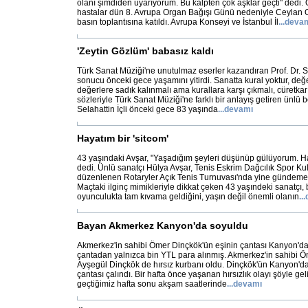
olanı şimdiden uyarıyorum. Bu kalpten çok aşklar geçti" dedi.
hastalar dün 8. Avrupa Organ Bağışı Günü nedeniyle Ceylan 
basın toplantısına katıldı. Avrupa Konseyi ve İstanbul İl
...
deva
'Zeytin Gözlüm' babasız kaldı
Türk Sanat Müziği'ne unutulmaz eserler kazandıran Prof. Dr. Sela
sonucu önceki gece yaşamını yitirdi. Sanatta kural yoktur, değ
değerlere sadık kalınmalı ama kurallara karşı çıkmalı, cüretkar
sözleriyle Türk Sanat Müziği'ne farklı bir anlayış getiren ünlü b
Selahattin İçli önceki gece 83 yaşında
...
devamı
Hayatım bir 'sitcom'
43 yaşındaki Avşar, "Yaşadığım şeyleri düşünüp gülüyorum. Hay
dedi. Ünlü sanatçı Hülya Avşar, Tenis Eskrim Dağcılık Spor K
düzenlenen Rotaryler Açık Tenis Turnuvası'nda yine gündeme
Maçtaki ilginç mimikleriyle dikkat çeken 43 yaşındeki sanatçı,
oyunculukta tam kıvama geldiğini, yaşın değil önemli olanın
...
Bayan Akmerkez Kanyon'da soyuldu
Akmerkez'in sahibi Ömer Dinçkök'ün eşinin çantası Kanyon'da
çantadan yalnızca bin YTL para alınmış. Akmerkez'in sahibi Ö
Ayşegül Dinçkök de hırsız kurbanı oldu. Dinçkök'ün Kanyon'd
çantası çalındı. Bir hafta önce yaşanan hırsızlık olayı şöyle gel
geçtiğimiz hafta sonu akşam saatlerinde
...
devamı