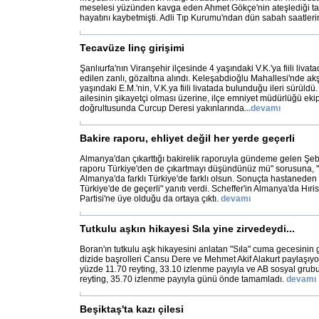
meselesi yüzünden kavga eden Ahmet Gökçe'nin ateşlediği ta
hayatını kaybetmişti. Adli Tıp Kurumu'ndan dün sabah saatler
Tecavüze linç girişimi
Şanlıurfa'nın Viranşehir ilçesinde 4 yaşındaki V.K.'ya fiili liva
edilen zanlı, gözaltına alındı. Keleşabdioğlu Mahallesi'nde a
yaşındaki E.M.'nin, V.K.ya fiili livatada bulunduğu ileri sürül
ailesinin şikayetçi olması üzerine, ilçe emniyet müdürlüğü ekiple
doğrultusunda Curcup Deresi yakınlarında
...
devamı
Bakire raporu, ehliyet değil her yerde geçerli
Almanya'dan çıkarttığı bakirelik raporuyla gündeme gelen Şeb
raporu Türkiye'den de çıkartmayı düşündünüz mü" sorusuna, "E
Almanya'da farklı Türkiye'de farklı olsun. Sonuçta hastaneden 
Türkiye'de de geçerli" yanıtı verdi. Scheffer'in Almanya'da Hır
Partisi'ne üye olduğu da ortaya çıktı.
devamı
Tutkulu aşkın hikayesi Sıla yine zirvedeydi...
Boran'ın tutkulu aşk hikayesini anlatan "Sıla" cuma gecesinin g
dizide başrolleri Cansu Dere ve Mehmet Akif Alakurt paylaşıyor.
yüzde 11.70 reyting, 33.10 izlenme payıyla ve AB sosyal grub
reyting, 35.70 izlenme payıyla günü önde tamamladı.
devamı
Beşiktaş'ta kazı çilesi