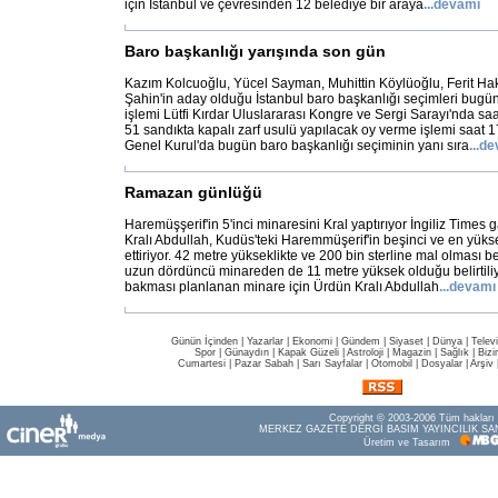
için İstanbul ve çevresinden 12 belediye bir araya
...
devamı
Baro başkanlığı yarışında son gün
Kazım Kolcuoğlu, Yücel Sayman, Muhittin Köylüoğlu, Ferit Ha
Şahin'in aday olduğu İstanbul baro başkanlığı seçimleri bugü
işlemi Lütfi Kırdar Uluslararası Kongre ve Sergi Sarayı'nda sa
51 sandıkta kapalı zarf usulü yapılacak oy verme işlemi saat 
Genel Kurul'da bugün baro başkanlığı seçiminin yanı sıra
...
de
Ramazan günlüğü
Haremüşşerif'in 5'inci minaresini Kral yaptırıyor İngiliz Times
Kralı Abdullah, Kudüs'teki Haremmüşerif'in beşinci ve en yüks
ettiriyor. 42 metre yükseklikte ve 200 bin sterline mal olması
uzun dördüncü minareden de 11 metre yüksek olduğu belirtiliy
bakması planlanan minare için Ürdün Kralı Abdullah
...
devamı
Günün İçinden
|
Yazarlar
|
Ekonomi
|
Gündem
|
Siyaset
|
Dünya |
Telev
Spor
|
Günaydın
|
Kapak Güzeli
|
Astroloji
|
Magazin
|
Sağlık
|
Bizi
Cumartesi
|
Pazar Sabah
|
Sarı Sayfalar
|
Otomobil
|
Dosyalar
|
Arşiv
Copyright © 2003-2006 Tüm hakları s
MERKEZ GAZETE DERGİ BASIM YAYINCILIK SAN
Üretim ve Tasarım