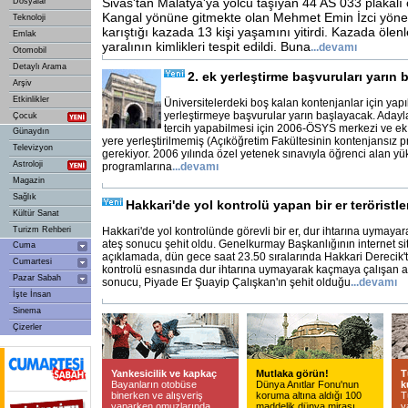
Sivas'tan Malatya'ya yolcu taşıyan 44 AS 033 plakalı
Dosyalar
Kangal yönüne gitmekte olan Mehmet Emin İzci yön
Teknoloji
karıştığı kazada 13 kişi yaşamını yitirdi. Kazada ölenl
Emlak
yaralının kimlikleri tespit edildi. Buna
...
devamı
Otomobil
Detaylı Arama
2. ek yerleştirme başvuruları yarın
Arşiv
Etkinlikler
Üniversitelerdeki boş kalan kontenjanlar için yapı
yerleştirmeye başvurular yarın başlayacak. Adayla
Çocuk
tercih yapabilmesi için 2006-ÖSYS merkezi ve ek 
Günaydın
yere yerleştirilmemiş (Açıköğretim Fakültesinin kontenjansız p
Televizyon
gerekiyor. 2006 yılında özel yetenek sınavıyla öğrenci alan y
Astroloji
programlarına
...
devamı
Magazin
Sağlık
Hakkari'de yol kontrolü yapan bir er teröristle
Kültür Sanat
Turizm Rehberi
Hakkari'de yol kontrolünde görevli bir er, dur ihtarına uymaya
ateş sonucu şehit oldu. Genelkurmay Başkanlığının internet si
Cuma
açıklamada, dün gece saat 23.50 sıralarında Hakkari Derecik'te
Cumartesi
kontrolü esnasında dur ihtarına uymayarak kaçmaya çalışan a
Pazar Sabah
sonucu, Piyade Er Şuayip Çalışkan'ın şehit olduğu
...
devamı
İşte İnsan
Sinema
Çizerler
Yankesicilik ve kapkaç
Mutlaka görün!
T
Bayanların otobüse
Dünya Anıtlar Fonu'nun
k
binerken ve alışveriş
koruma altına aldığı 100
T
yaparken omuzlarında
maddelik dünya mirası
y