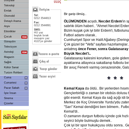
Dosyalar
Teknoloji
Emlak
Bir garip ölmüş..
Tel:
Otomobil
0212 3544813
ÖLÜMÜNDEN
acıydı,
Necdet
Erdem
'in 
Detaylı Arama
Fax:
satırlık ölüm haberi.. "Ahmet Necdet Erdem
0212 3544891
Arşiv
SMS:
Bizim kuşak çok iyi bilir Erdem'i, futbolun
Etkinlikler
HU yaz
Futbol adamı olarak..
boşluk bırak
Çocuk
mesajını yaz
Cumhuriyet Spor ve Halit Ağabey (Deringör)
4122'ye gönder
Günaydın
Çok güzel bir "Vefa" sayfası hazırlamışlar
Televizyon
anlatmış
önce
Fener,
sonra
Galatasaray
Astroloji
Büyük
Necdet'i..
Magazin
Galatasaray kalesini korurken, gole giden
ayaklarına atlayınca sakatlanıp futbolu b
Sağlık
Bir avuç Fenerli varmış cenazesinde, Galat
Kültür Sanat
Turizm Rehberi
Cuma
Cumartesi
Kemal
Kaya
da öldü.. Bir yerlerden hısım
Pazar Sabah
Gençlerbirliği o zaman bir otobüs dolusu t
İşte İnsan
gibi eserdi. Kemal Kaya da sağ açığı idi b
Sinema
Merkez de Koç Üniversite Yurdu'ydu zaten
Çizerler
"Sarı" Kemal dendiğini ben bilmem.. Futb
Kemal'di..
O zamanın durgun futbolu içinde çok hızl
seyirci böyle bulmuştu demek..
Çok iyi bir spor hukukçusu oldu sonra.. 