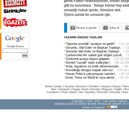
gerek Futbol Federasyonları, ondan vazge
gitti bu kurumlara.. Telaşe Kemal hep kaldı
olmadığı hukuk işinde, ölümüne dek.
Öylesi parlak bir uzmandı işte..
YAZARIN ÖNCEKİ YAZILARI
"Sporda özerklik" aceleye mi geldi?..
/ 12-1
Google Arama
Sorumlu, Vali Güler ve Başkan Topbaş!..
/ 1
Sorumlu Vali Güler ve Başkan Topbaş!..
/ 1
Çantasında her sabah gün doğan çocuk..
/
Görkemli açılışa düşen gölgeler..
/ 07-10-20
Devleti "zavallı" eden trafikçiler!..
/ 06-10-20
Arda, hayatının en kritik dönemecinde..
/ 05
Kovulduğu dergiye kapak olan kız..
/ 04-10
Hasan Pulur'a yakışmayan satırlar!..
/ 03-1
Emel, Timur ve Münir'le rüya alemi!..
/ 01-1
Günün İçinden
|
Yazarlar
|
Ekonomi
|
Gündem
|
Siyaset
|
Dünya |
Telev
Spor
|
Günaydın
|
Kapak Güzeli
|
Astroloji
|
Magazin
|
Sağlık
|
Biz
Cumartesi
|
Pazar Sabah
|
Sarı Sayfalar
|
Otomobil
|
Dosyalar
|
Arşiv
Copyright © 2003, 2004 - Tüm hakları saklıdır.
MERKEZ GAZETE DERGİ BASIM YAYINCILIK SANAYİ VE T
Üretim ve Tasarım