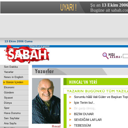
Şu an
13 Ekim 200
Bugüne ait sabah.com
13 Ekim 2006 Cuma
Son Dakika
Yazarlar
News in English
»
Günün İçinden
Ekonomi
Gündem
Sorumlu hâlâ Vali Güler ve Başkan Top
Siyaset
İşte Terim bu!..
Dünya
Spor
Bir garip ölmüş..
Hava Durumu
BİZİM DUVAR
Sarı Sayfalar
SEVDİĞİM LAFLAR
Ana Sayfa
TEBESSÜM