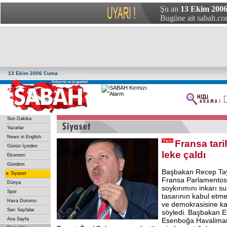
Şu an
13 Ekim 200
Bugüne ait sabah.com
13 Ekim 2006 Cuma
Son Dakika
Yazarlar
News in English
Fransa tari
Günün İçinden
leke çaldı
Ekonomi
Gündem
Başbakan Recep Tay
»
Siyaset
Fransa Parlamento
Dünya
soykırımını inkarı s
Spor
tasarının kabul etme
Hava Durumu
ve demokrasisine kar
Sarı Sayfalar
söyledi. Başbakan E
Ana Sayfa
Esenboğa Havalima