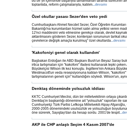
bu bir yıl içerisinde başarıyla tamamlanan tarama sürecinin a
toplantıda, reform çalışmalarıyla, katılım
...
devamı
Özel okullar yasası Sezer'den veto yedi
Cumhurbaşkanı Ahmet Necdet Sezer, Özel Öğretim Kurumları Y
Bakanlığı'na kurumlardan hizmet satın alma yetkisi veren madd
12'nci maddesini veto etmesine gerekçe olarak, devlet kaynakl
aktarılmasını gösteren Sezer, kontenjan sorununun tarikat oku
çevrelerce değişik amaçla kurulmuş" özel okullarda
...
devamı
'Kakofoniyi genel olarak kullandım'
Başbakan Erdoğan ile ABD Başkanı Bush'un Beyaz Saray bul
irtica tartışmaları için "kakofoni" ifadesi kullanarak tepki çek
Büyükelçisi Wilson ilk kez konuştu. İngiltere'nin Ankara Büyüke
Westmacott'un veda resepsiyonuna katılan-Wilson, "kakofoni" if
tartışmalarının geneli için" kullandığını söyledi. Wilson'un, ayn
Denktaş döneminde yolsuzluk iddiası
KKTC Cumhuriyet Meclisi, dün bir milletvekilinin ortaya çıka
Denktaş'ın başkanlığı dönemine ait "yolsuzluk" raporları ile sars
Cumhuriyetçi Türk Partisi Lefkoşa Milletvekili Alpay Afşaroğl
2000-2005 dönemindeki usulsüzlük ve yolsuzluğun boyutunu
öne sürerek, Sayıştay'dan da hesap sordu. 2001'de tespit
...
de
AKP ile CHP anlaştı Seçim 4 Kasım 2007'de