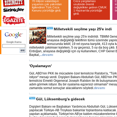
70 milyon vatandaşın
Ceza yargılaması
C
yaşamını çok yakından
usulünde önemli
i
ilgilendiren Türk Ceza
değişiklikler getiren CMUK
o
Kanunu yürürlüğe girdi.
1 Haziran'da yürürlüğe
b
girdi.
Milletvekili seçilme yaşı 25'e indi
Milletvekili seçilme yaşı 25'e indirildi. TBMM Gen
anayasa değişikliği teklifinin tümü üzerinde yapıl
Google Arama
sonucunda teklif, 19 ret oyuna karşılık, 413 oyla 
milletvekili çekimser kalırken, 5 oy geçersiz, 5 oy da boş çıkt
Erdoğan, anayasa değişikliği için oy kullanırken, CHP Genel
Baykal,
...
devamı
'Oyalamayın'
Gül, ABD'nin PKK ile mücadele özel temsilcisi Ralston'a, "Tür
istiyor" mesajı verdi. Dışişleri Bakanı Abdullah Gül, ABD'nin 
temsilcisi Emekli Orgeneral Joseph Ralston ile ilk buluşmasın
adım görmek istiyor. Bu bir oyalama egzersizi olmamalı" mesaj
zamanda somut sonuçlar alacaklarını söyledi.
devamı
Gül, Lüksemburg'a gidecek
Dışişleri Bakanı ve Başbakan Yardımcısı Abdullah Gül, Lüks
yapılacak Türkiye-AB Troykası bakanlar toplantısına katılacak.
yapılan açıklamada, Türkiye'nin AB'ye katılım müzakerelerine ba