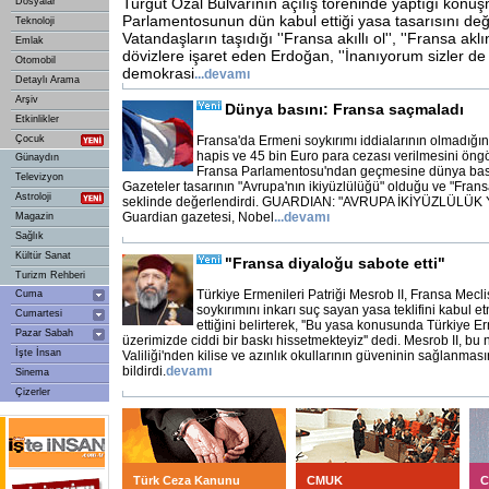
Turgut Özal Bulvarının açılış töreninde yaptığı kon
Dosyalar
Parlamentosunun dün kabul ettiği yasa tasarısını değ
Teknoloji
Vatandaşların taşıdığı ''Fransa akıllı ol'', ''Fransa akl
Emlak
dövizlere işaret eden Erdoğan, ''İnanıyorum sizler de
Otomobil
demokrasi
...
devamı
Detaylı Arama
Arşiv
Dünya basını: Fransa saçmaladı
Etkinlikler
Çocuk
Fransa'da Ermeni soykırımı iddialarının olmadığını
hapis ve 45 bin Euro para cezası verilmesini öng
Günaydın
Fransa Parlamentosu'ndan geçmesine dünya bası
Televizyon
Gazeteler tasarının "Avrupa'nın ikiyüzlülüğü" olduğu ve "Fran
Astroloji
seklinde değerlendirdi. GUARDIAN: "AVRUPA İKİYÜZLÜLÜK Y
Guardian gazetesi, Nobel
...
devamı
Magazin
Sağlık
Kültür Sanat
"Fransa diyaloğu sabote etti"
Turizm Rehberi
Türkiye Ermenileri Patriği Mesrob II, Fransa Mecl
Cuma
soykırımını inkarı suç sayan yasa teklifini kabul 
Cumartesi
ettiğini belirterek, ''Bu yasa konusunda Türkiye E
Pazar Sabah
üzerimizde ciddi bir baskı hissetmekteyiz'' dedi. Mesrob II, bu
İşte İnsan
Valiliği'nden kilise ve azınlık okullarının güveninin sağlanmasın
bildirdi.
devamı
Sinema
Çizerler
Türk Ceza Kanunu
CMUK
C