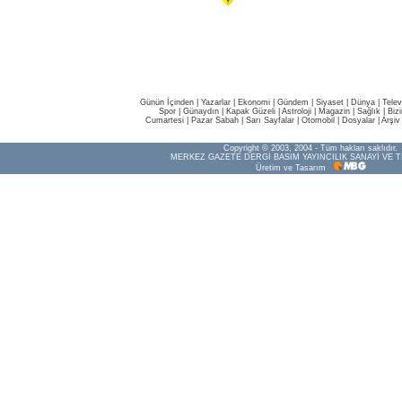
Günün İçinden
|
Yazarlar
|
Ekonomi
|
Gündem
|
Siyaset
|
Dünya |
Telev
Spor
|
Günaydın
|
Kapak Güzeli
|
Astroloji
|
Magazin
|
Sağlık
|
Biz
Cumartesi
|
Pazar Sabah
|
Sarı Sayfalar
|
Otomobil
|
Dosyalar
|
Arşiv
Copyright © 2003, 2004 - Tüm hakları saklıdır.
MERKEZ GAZETE DERGİ BASIM YAYINCILIK SANAYİ VE T
Üretim ve Tasarım