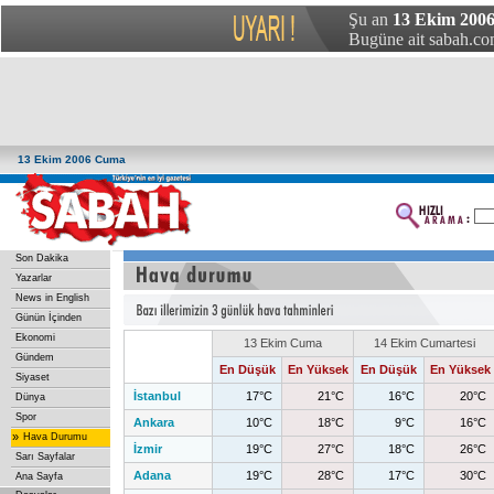
Şu an
13 Ekim 200
Bugüne ait sabah.com
13 Ekim 2006 Cuma
Son Dakika
Yazarlar
News in English
Günün İçinden
Ekonomi
13 Ekim Cuma
14 Ekim Cumartesi
Gündem
En Düşük
En Yüksek
En Düşük
En Yüksek
Siyaset
İstanbul
17°C
21°C
16°C
20°C
Dünya
Spor
Ankara
10°C
18°C
9°C
16°C
»
Hava Durumu
İzmir
19°C
27°C
18°C
26°C
Sarı Sayfalar
Adana
19°C
28°C
17°C
30°C
Ana Sayfa