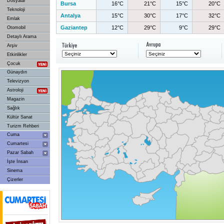
Dosyalar
Bursa
16°C
21°C
15°C
20°C
Teknoloji
Antalya
15°C
30°C
17°C
32°C
Emlak
Gaziantep
12°C
29°C
9°C
29°C
Otomobil
Detaylı Arama
Arşiv
Etkinlikler
Çocuk
Günaydın
Televizyon
Astroloji
Magazin
Sağlık
Kültür Sanat
Turizm Rehberi
Cuma
Cumartesi
Pazar Sabah
İşte İnsan
Sinema
Çizerler