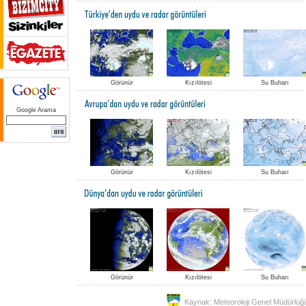
Görünür
Kızılötesi
Su Buharı
Google Arama
Görünür
Kızılötesi
Su Buharı
Görünür
Kızılötesi
Su Buharı
Kaynak: Meteoroloji Genel Müdürlüğ