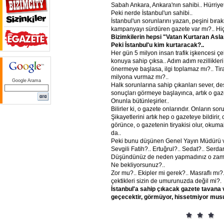
Sabah Ankara, Ankara'nın sahibi.. Hürriye
Peki nerde İstanbul'un sahibi..
İstanbul'un sorunlarını yazan, peşini bı
kampanyayı sürdüren gazete var mı?.. Hiç
Bizimkilerin
hepsi
"Vatan
Kurtaran
Asla
Peki
İstanbul'u
kim
kurtaracak?..
Her gün 5 milyon insan trafik işkencesi çe
konuya sahip çıksa.. Adım adım rezillikle
önermeye başlasa, ilgi toplamaz mı?.. Tira
milyona vurmaz mı?..
Google Arama
Halk sorunlarına sahip çıkanları sever, des
sonuçları görmeye başlayınca, artık o gaze
Onunla bütünleşirler..
Bilirler ki, o gazete onlarındır. Onların sor
Şikayetlerini artık hep o gazeteye bildirir, 
görünce, o gazetenin tiryakisi olur, okuma
da..
Peki bunu düşünen Genel Yayın Müdürü v
Sevgili Fatih?.. Ertuğrul?.. Sedat?.. Serdar
Düşündünüz de neden yapmadınız o zam
Ne bekliyorsunuz?..
Zor mu?.. Ekipler mi gerek?.. Masraflı mı?
çektikleri sizin de umurunuzda değil mi?.
İstanbul'a
sahip
çıkacak
gazete
tavana
geçecektir,
görmüyor,
hissetmiyor
musu