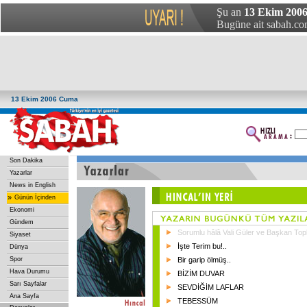
Şu an
13 Ekim 200
Bugüne ait sabah.com
13 Ekim 2006 Cuma
Son Dakika
Yazarlar
News in English
»
Günün İçinden
Ekonomi
Gündem
Sorumlu hâlâ Vali Güler ve Başkan Top
Siyaset
İşte Terim bu!..
Dünya
Spor
Bir garip ölmüş..
Hava Durumu
BİZİM DUVAR
Sarı Sayfalar
SEVDİĞİM LAFLAR
Ana Sayfa
TEBESSÜM