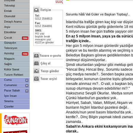
Dosyalar
Teknoloji
Emlak
Sorumlu hâlâ Vali Güler ve Başkan Topbaş!..
Tel:
Otomobil
0212 3544813
İstanbul'da trafiğe giren kaç kişi var düş
Detaylı Arama
Fax:
Kent nüfusu günlük gelip gidenlerle 18 m
0212 3544891
Arşiv
SMS:
5 milyon insan her gün trafikte yaşıyor ol
Etkinlikler
HU yaz
En
az
5
milyon
insan,
yaya
ya
da
sürüc
boşluk bırak
Çocuk
mesajını yaz
trafiğin
içinde..
4122'ye gönder
Günaydın
Her gün 5 milyon insan günlerdir yazdığım
Televizyon
çekiyor ve bu kentin atanmış ve seçilmiş sa
Astroloji
Belediye Başkanı göreve geldiklerinden b
Magazin
üretmeyi düşünmüyorlar..
Şimdi okurlardan yağmur gibi mektup geliy
Sağlık
"Hıncal Bey, Hıncal Bey.. Sorumlu sadece 
Kültür Sanat
güç medya nerede?.. Senden başka yazan
Turizm Rehberi
birleşseler, konunun üzerine toplu gitsel
Cuma
mesafe alınmaz mı?.. O vali, o başkan bö
Cumartesi
susup oturmaya devam edebilirler mi?."
Pazar Sabah
Haksızsınız Sevgili Okurlar.. Medya soruml
İşte İnsan
Çünkü İstanbul'un gazetesi yok..
Sinema
Hürriyet, Sabah, Vatan, Milliyet, Akşam ve
Çizerler
bunların hiçbiri İstanbul gazetesi değil..
Anadolu'nun yerel basını İstanbul'da yok.. 
kentte?.. Dinç Bilgin yapmak istedi zamanı
zamanda..
Sabah'ın
Ankara
ekini
kıskanıyorum
ina
olarak..