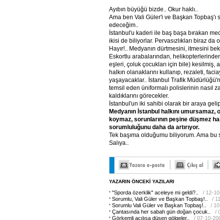
Ayıbın büyüğü bizde.. Okur haklı..
Ama ben Vali Güler'i ve Başkan Topbaş'ı
edeceğim..
İstanbul'u kaderi ile baş başa bırakan me
ikisi de biliyorlar. Pervasızlıkları biraz da 
Hayır!.. Medyanın dürtmesini, itmesini be
Eskortlu arabalarından, helikopterlerinden 
eşleri, çoluk çocukları için bile) kesilmiş, a
halkın olanaklarını kullanıp, rezaleti, facia
yaşayacaklar.. İstanbul Trafik Müdürlüğü'n
temsil eden üniformalı polislerinin nasıl za
kaldıklarını görecekler.
İstanbul'un iki sahibi olarak bir araya gel
Medyanın
İstanbul
halkını
umursamaz,
koymaz,
sorunlarının
peşine
düşmez
hal
sorumluluğunu
daha
da
artırıyor.
Tek başıma olduğumu biliyorum. Ama bu 
Salıya..
YAZARIN ÖNCEKİ YAZILARI
"Sporda özerklik" aceleye mi geldi?..
/ 12-1
Sorumlu, Vali Güler ve Başkan Topbaş!..
/ 1
Sorumlu Vali Güler ve Başkan Topbaş!..
/ 1
Çantasında her sabah gün doğan çocuk..
/
Görkemli açılışa düşen gölgeler..
/ 07-10-20