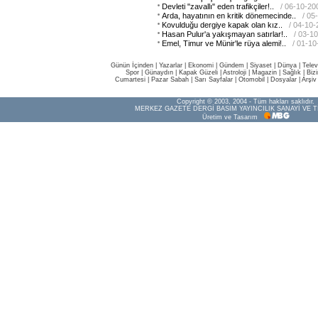
Devleti "zavallı" eden trafikçiler!..
/ 06-10-20
Arda, hayatının en kritik dönemecinde..
/ 05
Kovulduğu dergiye kapak olan kız..
/ 04-10
Hasan Pulur'a yakışmayan satırlar!..
/ 03-1
Emel, Timur ve Münir'le rüya alemi!..
/ 01-1
Günün İçinden
|
Yazarlar
|
Ekonomi
|
Gündem
|
Siyaset
|
Dünya |
Telev
Spor
|
Günaydın
|
Kapak Güzeli
|
Astroloji
|
Magazin
|
Sağlık
|
Biz
Cumartesi
|
Pazar Sabah
|
Sarı Sayfalar
|
Otomobil
|
Dosyalar
|
Arşiv
Copyright © 2003, 2004 - Tüm hakları saklıdır.
MERKEZ GAZETE DERGİ BASIM YAYINCILIK SANAYİ VE T
Üretim ve Tasarım