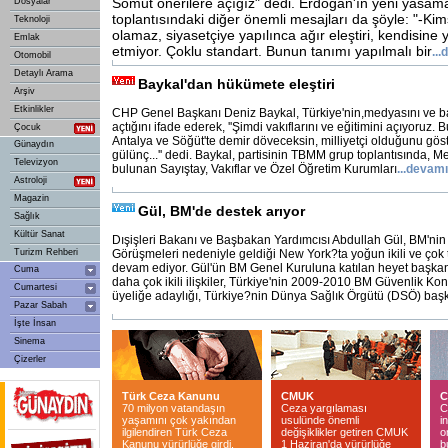
Somut önerilere açığız" dedi. Erdoğan'ın yeni yasama 
Dosyalar
toplantısındaki diğer önemli mesajları da şöyle: "-Ki
Teknoloji
olamaz, siyasetçiye yapılınca ağır eleştiri, kendisine 
Emlak
etmiyor. Çoklu standart. Bunun tanımı yapılmalı bir
...
d
Otomobil
Detaylı Arama
Baykal'dan hükümete eleştiri
Arşiv
Etkinlikler
CHP Genel Başkanı Deniz Baykal, Türkiye'nin,medyasını ve b
açtığını ifade ederek, ''Şimdi vakıflarını ve eğitimini açıyoruz.
Çocuk
Antalya ve Söğüt'te demir döveceksin, milliyetçi olduğunu gös
Günaydın
gülünç...'' dedi. Baykal, partisinin TBMM grup toplantısında, 
Televizyon
bulunan Sayıştay, Vakıflar ve Özel Öğretim Kurumları
...
devamı
Astroloji
Magazin
Gül, BM'de destek arıyor
Sağlık
Kültür Sanat
Dışişleri Bakanı ve Başbakan Yardımcısı Abdullah Gül, BM'ni
Turizm Rehberi
Görüşmeleri nedeniyle geldiği New York?ta yoğun ikili ve çok t
devam ediyor. Gül'ün BM Genel Kuruluna katılan heyet başkan
Cuma
daha çok ikili ilişkiler, Türkiye'nin 2009-2010 BM Güvenlik K
Cumartesi
üyeliğe adaylığı, Türkiye?nin Dünya Sağlık Örgütü (DSÖ) baş
Pazar Sabah
İşte İnsan
Sinema
Çizerler
Türk Ceza Kanunu
CMUK
C
70 milyon vatandaşın
Ceza yargılaması
C
yaşamını çok yakından
usulünde önemli
i
ilgilendiren Türk Ceza
değişiklikler getiren CMUK
o
Kanunu yürürlüğe girdi.
1 Haziran'da yürürlüğe
b