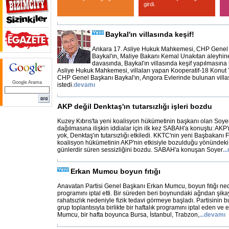
girdi.
Baykal'ın villasında keşif!
Ankara 17. Asliye Hukuk Mahkemesi, CHP Genel
Baykal'ın, Maliye Bakanı Kemal Unakıtan aleyhine
davasında, Baykal'ın villasında keşif yapılmasına 
Asliye Hukuk Mahkemesi, villaları yapan Kooperatif-18 Konut 
CHP Genel Başkanı Baykal'ın, Angora Evlerinde bulunan villas
Google Arama
istedi.
devamı
AKP değil Denktaş'ın tutarsızlığı işleri bozdu
Kuzey Kıbrıs'ta yeni koalisyon hükümetinin başkanı olan Soye
dağılmasına ilişkin iddialar için ilk kez SABAH'a konuştu: AKP'
yok, Denktaş'ın tutarsızlığı etkiledi. KKTC'nin yeni Başbakanı F
koalisyon hükümetinin AKP'nin etkisiyle bozulduğu yönündeki i
günlerdir süren sessizliğini bozdu. SABAH'a konuşan Soyer
...
Erkan Mumcu boyun fıtığı
Anavatan Partisi Genel Başkanı Erkan Mumcu, boyun fıtığı nede
programını iptal etti. Bir süreden beri boynundaki ağrıdan şik
rahatsızlık nedeniyle fizik tedavi görmeye başladı. Partisini
grup toplantısıyla birlikte bir haftalık programını iptal eden ve 
Mumcu, bir hafta boyunca Bursa, İstanbul, Trabzon,
...
devamı