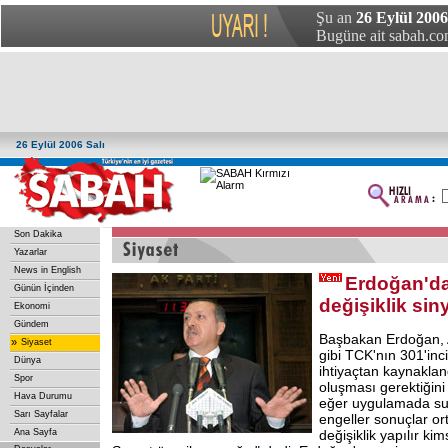
Şu an
26 Eylül 2006 
Bugüne ait sabah.com
26 Eylül 2006 Salı
Son Dakika
Yazarlar
News in English
Erdoğan'da
Günün İçinden
değişiklik siny
Ekonomi
Gündem
Başbakan Erdoğan, 
»
Siyaset
gibi TCK'nın 301'in
Dünya
ihtiyaçtan kaynaklan
Spor
oluşması gerektiğini
Hava Durumu
eğer uygulamada su
Sarı Sayfalar
engeller sonuçlar o
Ana Sayfa
değişiklik yapılır k