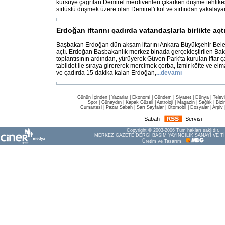
kürsüye çağrılan Demirel merdivenleri çıkarken düşme tehlikesi
sırtüstü düşmek üzere olan Demirel'i kol ve sırtından yakalaya
Erdoğan iftarını çadırda vatandaşlarla birlikte açt
Başbakan Erdoğan dün akşam iftarını Ankara Büyükşehir Beledi
açtı. Erdoğan Başbakanlık merkez binada gerçekleştirilen Bak
toplantısının ardından, yürüyerek Güven Park'ta kurulan iftar 
tabildot ile sıraya girererek mercimek çorba, İzmir köfte ve elma 
ve çadırda 15 dakika kalan Erdoğan,
...
devamı
Günün İçinden
|
Yazarlar
|
Ekonomi
|
Gündem
|
Siyaset
|
Dünya |
Telev
Spor
|
Günaydın
|
Kapak Güzeli
|
Astroloji
|
Magazin
|
Sağlık
|
Bizi
Cumartesi
|
Pazar Sabah
|
Sarı Sayfalar
|
Otomobil
|
Dosyalar
|
Arşiv
Sabah
Servisi
Copyright © 2003-2006 Tüm hakları saklıdır.
MERKEZ GAZETE DERGİ BASIM YAYINCILIK SANAYİ VE Tİ
Üretim ve Tasarım