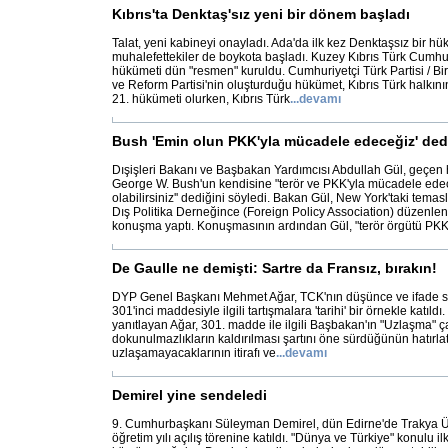
Kıbrıs'ta Denktaş'sız yeni bir dönem başladı
Talat, yeni kabineyi onayladı. Ada'da ilk kez Denktaşsız bir h
muhalefettekiler de boykota başladı. Kuzey Kıbrıs Türk Cumhur
hükümeti dün "resmen" kuruldu. Cumhuriyetçi Türk Partisi / Bir
ve Reform Partisi'nin oluşturduğu hükümet, Kıbrıs Türk halkının 
21. hükümeti olurken, Kıbrıs Türk
...
devamı
Bush 'Emin olun PKK'yla mücadele edeceğiz' ded
Dışişleri Bakanı ve Başbakan Yardımcısı Abdullah Gül, geçen
George W. Bush'un kendisine "terör ve PKK'yla mücadele ed
olabilirsiniz'' dediğini söyledi. Bakan Gül, New York'taki tema
Dış Politika Derneğince (Foreign Policy Association) düzenlen
konuşma yaptı. Konuşmasının ardından Gül, "terör örgütü PK
De Gaulle ne demişti: Sartre da Fransız, bırakın!
DYP Genel Başkanı Mehmet Ağar, TCK'nın düşünce ve ifade 
301'inci maddesiyle ilgili tartışmalara 'tarihi' bir örnekle katıldı
yanıtlayan Ağar, 301. madde ile ilgili Başbakan'ın "Uzlaşma" ç
dokunulmazlıkların kaldırılması şartını öne sürdüğünün hatırlat
uzlaşamayacaklarının itirafı ve
...
devamı
Demirel yine sendeledi
9. Cumhurbaşkanı Süleyman Demirel, dün Edirne'de Trakya Üni
öğretim yılı açılış törenine katıldı. "Dünya ve Türkiye" konulu i