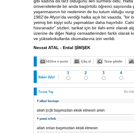
gibi kadına da farz olduğunu ileri sürmesi oldu. Hatta
üniversitelerde bir anda başörtülü öğrenci sayısında
yaşanmasının bir nedeninin de bu tutum olduğu vurgu
1982'de Afyon'da verdiği halka açık bir vaazda, "bir ö
yetmiş bin kişiyi sofu yapmaktan daha hayırlıdır. Cahil
hüsranadır" sözleri, tarikat için bir ilahi emir olarak al
üzerine de diğer Nakşi cemaatlerinden farklı olarak kı
ve yüksekokullarda okumalarına izin verildi.
Nevzat ATAL - Erdal ŞİMŞEK
1
2
3
4
Bu hab
nihat boztepe
allah [cc]li başımızdan eksik etmesin amin.
şemsi erbek
allah onları başımızdan eksik etmesin