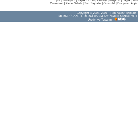
Spor
|
Günaydın
|
Kapak Güzeli
|
Astroloji
|
Magazin
|
Sağlık
|
Biz
Cumartesi
|
Pazar Sabah
|
Sarı Sayfalar
|
Otomobil
|
Dosyalar
|
Arşiv
Copyright © 2003, 2004 - Tüm hakları saklıdır.
MERKEZ GAZETE DERGİ BASIM YAYINCILIK SANAYİ VE T
Üretim ve Tasarım