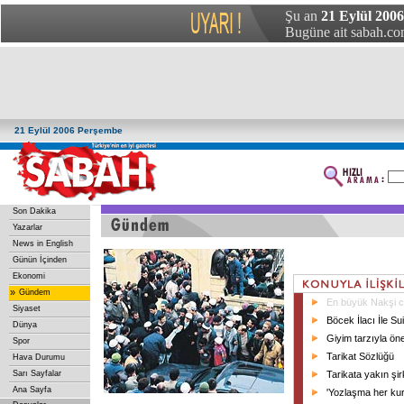
Şu an
21 Eylül 200
Bugüne ait sabah.com
21 Eylül 2006 Perşembe
Son Dakika
Yazarlar
News in English
Günün İçinden
Ekonomi
»
Gündem
En büyük Nakşi c
Siyaset
Böcek İlacı İle S
Dünya
Giyim tarzıyla ö
Spor
Tarikat Sözlüğü
Hava Durumu
Sarı Sayfalar
Tarikata yakın şir
Ana Sayfa
'Yozlaşma her ku