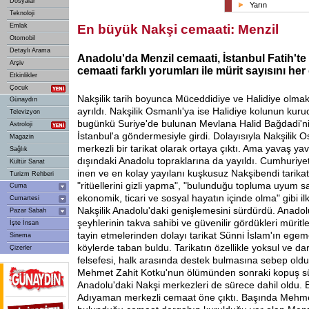
Dosyalar
Yarın
Teknoloji
Emlak
En büyük Nakşi cemaati: Menzil
Otomobil
Detaylı Arama
Anadolu'da Menzil cemaati, İstanbul Fatih'te
Arşiv
cemaati farklı yorumları ile mürit sayısını her 
Etkinlikler
Çocuk
Nakşilik tarih boyunca Müceddidiye ve Halidiye olmak
Günaydın
ayrıldı. Nakşilik Osmanlı'ya ise Halidiye kolunun kur
Televizyon
bugünkü Suriye'de bulunan Mevlana Halid Bağdadi'nin
Astroloji
İstanbul'a göndermesiyle girdi. Dolayısıyla Nakşilik O
Magazin
merkezli bir tarikat olarak ortaya çıktı. Ama yavaş ya
Sağlık
dışındaki Anadolu topraklarına da yayıldı. Cumhuriyet
Kültür Sanat
inen ve en kolay yayılanı kuşkusuz Nakşibendi tarikatı
Turizm Rehberi
"ritüellerini gizli yapma", "bulunduğu topluma uyum 
Cuma
ekonomik, ticari ve sosyal hayatın içinde olma" gibi il
Cumartesi
Nakşilik Anadolu'daki genişlemesini sürdürdü. Anadol
Pazar Sabah
şeyhlerinin takva sahibi ve güvenilir gördükleri müritler
İşte İnsan
tayin etmelerinden dolayı tarikat Sünni İslam'ın ege
Sinema
köylerde taban buldu. Tarikatın özellikle yoksul ve d
Çizerler
felsefesi, halk arasında destek bulmasına sebep oldu
Mehmet Zahit Kotku'nun ölümünden sonraki kopuş s
Anadolu'daki Nakşi merkezleri de sürece dahil oldu. 
Adıyaman merkezli cemaat öne çıktı. Başında Mehmet