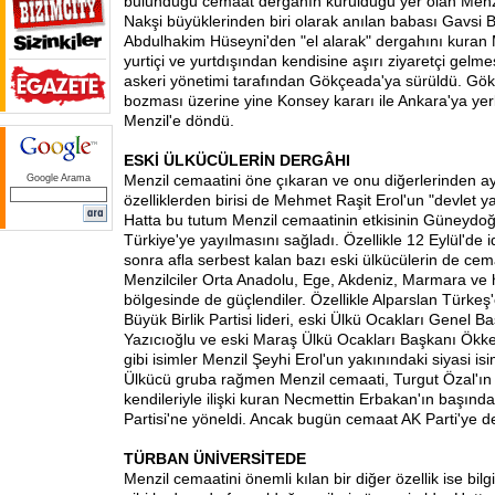
bulunduğu cemaat dergahın kurulduğu yer olan Menzi
Nakşi büyüklerinden biri olarak anılan babası Gavsi Bi
Abdulhakim Hüseyni'den "el alarak" dergahını kuran 
yurtiçi ve yurtdışından kendisine aşırı ziyaretçi gelme
askeri yönetimi tarafından Gökçeada'ya sürüldü. Gök
bozması üzerine yine Konsey kararı ile Ankara'ya yerl
Menzil'e döndü.
ESKİ
ÜLKÜCÜLERİN DERGÂHI
Menzil cemaatini öne çıkaran ve onu diğerlerinden ay
Google Arama
özelliklerden birisi de Mehmet Raşit Erol'un "devlet ya
Hatta bu tutum Menzil cemaatinin etkisinin Güneydoğ
Türkiye'ye yayılmasını sağladı. Özellikle 12 Eylül'de 
sonra afla serbest kalan bazı eski ülkücülerin de cem
Menzilciler Orta Anadolu, Ege, Akdeniz, Marmara ve 
bölgesinde de güçlendiler. Özellikle Alparslan Türkeş
Büyük Birlik Partisi lideri, eski Ülkü Ocakları Genel 
Yazıcıoğlu ve eski Maraş Ülkü Ocakları Başkanı Ökke
gibi isimler Menzil Şeyhi Erol'un yakınındaki siyasi isi
Ülkücü gruba rağmen Menzil cemaati, Turgut Özal'ı
kendileriyle ilişki kuran Necmettin Erbakan'ın başın
Partisi'ne yöneldi. Ancak bugün cemaat AK Parti'ye de
TÜRBAN ÜNİVERSİTEDE
Menzil cemaatini önemli kılan bir diğer özellik ise bil