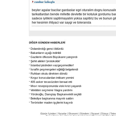
cumhur laikoglu
beyler agalar bacilar gardaslar egri oturalim dogru konusal
tarikatlardan bende millette devlette bir kotuluk gordumu ba
sadece iyilikmi saptirmayalim yoksa sapitiriz bu ve bunun gib
her kesimin ihtiyaci var saygi ve toleransla
DİĞER GÜNDEM HABERLERİ
Dolandırdığı genci öldürdü
Bakanların uçağı indirildi
Gazilerin öfkesini Büyükanıt yatıştırdı
Şehit aileleri 'protokolde'
İstanbul pistinden vazgeçemediler!
İsrail'in peşmergeleri eğittiği belgelendi
Ruhban okulu direkten döndü
Kırgız koruculardan intikam yemini
405 asker tecavüzden beraat etti
Mısır resepsiyonunda viski krizi yaşandı
Vekilden seçmene Viagra yardımı
Yörükoğlu, Danıştay Başkanvekili seçildi
Belediye başkanına mayınlı saldırı
Teröristler maden işçilerini kaçırdı
Günün İçinden
|
Yazarlar
|
Ekonomi
|
Gündem
|
Siyaset
|
Dünya |
Telev