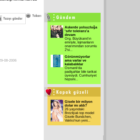
Askerde yolsuzluğa
'sıfır tolerans'a
devam
Org. Büyükanıt'ın
emriyle, lojmanların
onarımından sorumlu
2'si...
Görünmüyorlar
 29-08-2006
ama varlar ve
kalabalıklar
Osmanlı'da
padişahlar bile tarikat
üyesiydi. Cumhuriyet
hepsini...
Gisele bir milyon
dolar mı aldı?
26 yaşındaki
Brezilyalı top model
Gisele Bundchen,
Vakko'nun yeni...