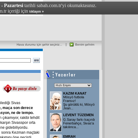
 - Pazartesi
tarihli sabah.com.tr'yi okumaktasınız.
.tr içeriği için
tıklayın »
Hava durumu için şehir seçiniz...
Benim şehrim
KAZIM KANAT
Mösyö futbola
Fransız!
ilediği Sivas
Şu görüldü ki, Mösyö
,
maça
son
derece
Jean...
asyon,
ne
de
tempo.
LEVENT TÜZEMEN
 çıkamıyor, rakibi tehdit
G.Saray farkı kaçırdı
 karşın Sivasspor orta
Fenerbahçe, Sivas'a
takılınca...
ne gidebiliyordu.
dan sonra Kezman maçtaki
EMRAH
takımını öne geçirdi.