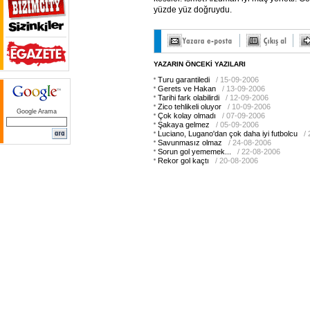
yüzde yüz doğruydu.
YAZARIN ÖNCEKİ YAZILARI
Turu garantiledi
/ 15-09-2006
Gerets ve Hakan
/ 13-09-2006
Tarihi fark olabilirdi
/ 12-09-2006
Zico tehlikeli oluyor
/ 10-09-2006
Google Arama
Çok kolay olmadı
/ 07-09-2006
Şakaya gelmez
/ 05-09-2006
Luciano, Lugano'dan çok daha iyi futbolcu
/
Savunmasız olmaz
/ 24-08-2006
Sorun gol yememek...
/ 22-08-2006
Rekor gol kaçtı
/ 20-08-2006