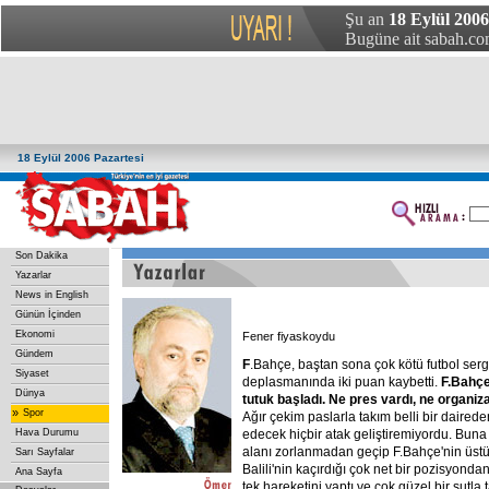
Şu an
18 Eylül 2006
Bugüne ait sabah.com
18 Eylül 2006 Pazartesi
Son Dakika
Yazarlar
News in English
Günün İçinden
Ekonomi
Fener fiyaskoydu
Gündem
F
.Bahçe, baştan sona çok kötü futbol serg
Siyaset
deplasmanında iki puan kaybetti.
F.Bahçe
Dünya
tutuk
başladı.
Ne
pres
vardı,
ne
organiz
»
Spor
Ağır çekim paslarla takım belli bir daireden
Hava Durumu
edecek hiçbir atak geliştiremiyordu. Buna
alanı zorlanmadan geçip F.Bahçe'nin üstü
Sarı Sayfalar
Balili'nin kaçırdığı çok net bir pozisyon
Ana Sayfa
tek hareketini yaptı ve çok güzel bir şutla 