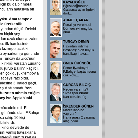
KAYALIOĞLU
için bu da bir moral
Eğrisi doğrusuna
cuların hatasıyla bir
Galatasaray'ın ligdeki
dört...
yıktı.
Ama
tempo
o
AHMET ÇAKAR
ile
üretkenlik
Penaltıyı veremedi
Dün geceki maç bizi
oyundan düştü. Deivid
yıllar...
en hiçbir şey
dan uzak olunca, zaten
TURGAY DEMİR
ico ilk hamlesinde
Havadan indirme
 kızmış olacak ki
Beşiktaş'ın en büyük
tü oynarken iyi gününde
handikapı hava...
am Tuncay da Zico'nun
 kırıklığı yaratan Lugano
ÖMER ÜRÜNDÜL
Fener fiyaskoydu
şürüp Balili'yi kaçırdı.
F.Bahçe, baştan sona
Zaten çok düşük tempoyla
çok kötü...
eticeye razı oldu.
lesine 3. kaleci geçti.
GÜRCAN BİLGİÇ
 şut atılamadı.
Yeni
Neden varsınız?
Bu
zaten
tahmin
ettiğim
Sivasspor kırmızı
kart cezalısı üç...
şey
ise
Appiah'taki
İSKENDER GÜNEN
 mücadele etti. En
Marcelinho ne
tü gününde olan F.Bahçe
yapıyor?
sa rakip 10 kişi
Hafta arası Osasuna
maçından...
lirlerdi.
 ikinci devrede de
rını yanlış bayraklarla
terdiği kırmızı kart da