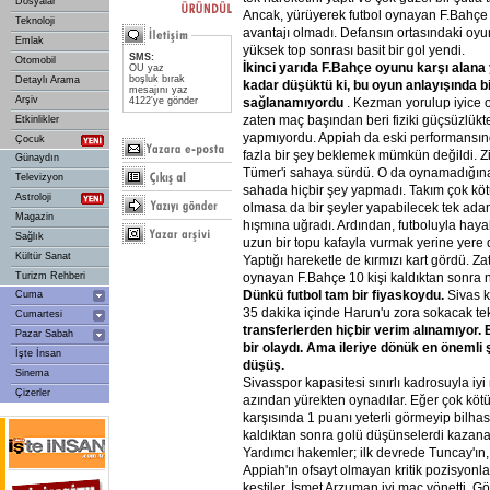
Dosyalar
Ancak, yürüyerek futbol oynayan F.Bahçe 
Teknoloji
avantajı olmadı. Defansın ortasındaki oyun
Emlak
yüksek top sonrası basit bir gol yendi.
SMS:
Otomobil
İkinci
yarıda
F.Bahçe
oyunu
karşı
alana
OU yaz
boşluk bırak
Detaylı Arama
kadar
düşüktü
ki,
bu
oyun
anlayışında
b
mesajını yaz
Arşiv
4122'ye gönder
sağlanamıyordu
. Kezman yorulup iyice 
zaten maç başından beri fiziki güçsüzlükt
Etkinlikler
yapmıyordu. Appiah da eski performansın
Çocuk
fazla bir şey beklemek mümkün değildi. Z
Günaydın
Tümer'i sahaya sürdü. O da oynamadığına
Televizyon
sahada hiçbir şey yapmadı. Takım çok kö
Astroloji
olmasa da bir şeyler yapabilecek tek ad
Magazin
hışmına uğradı. Ardından, futboluyla hayal
Sağlık
uzun bir topu kafayla vurmak yerine yere dü
Kültür Sanat
Yaptığı hareketle de kırmızı kart gördü. 
Turizm Rehberi
oynayan F.Bahçe 10 kişi kaldıktan sonra n
Dünkü
futbol
tam
bir
fiyaskoydu.
Sivas ka
Cuma
35 dakika içinde Harun'u zora sokacak tek
Cumartesi
transferlerden
hiçbir
verim
alınamıyor.
Pazar Sabah
bir
olaydı.
Ama
ileriye
dönük
en
önemli
İşte İnsan
düşüş.
Sinema
Sivasspor kapasitesi sınırlı kadrosuyla iyi
Çizerler
azından yürekten oynadılar. Eğer çok kö
karşısında 1 puanı yeterli görmeyip bilhas
kaldıktan sonra golü düşünselerdi kazanabi
Yardımcı hakemler; ilk devrede Tuncay'ın,
Appiah'ın ofsayt olmayan kritik pozisyonla
kestiler. İsmet Arzuman iyi maç yönetti. Gös