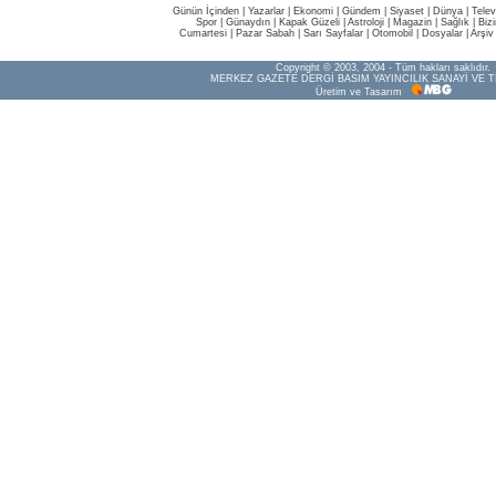
Günün İçinden
|
Yazarlar
|
Ekonomi
|
Gündem
|
Siyaset
|
Dünya |
Telev
Spor
|
Günaydın
|
Kapak Güzeli
|
Astroloji
|
Magazin
|
Sağlık
|
Biz
Cumartesi
|
Pazar Sabah
|
Sarı Sayfalar
|
Otomobil
|
Dosyalar
|
Arşiv
Copyright © 2003, 2004 - Tüm hakları saklıdır.
MERKEZ GAZETE DERGİ BASIM YAYINCILIK SANAYİ VE T
Üretim ve Tasarım