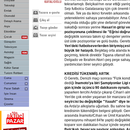
Dosyalar
tekrarlamıştı. Belçikalı'nın ısrar ettiği yanlış
Teknoloji
Sırp futbolcu Galatasaray için çok önemli
Emlak
olmalı. Tek ya da ikinci forvetin arkasınd
Otomobil
yeteneklerini sahaya yansıtabiliyor. Ama
Detaylı Arama
maçında olduğu gibi yine defansif görevler 
Arşiv
sakatlığı sonrası yerine
Hasan'ın
girişi
ve
pozisyonuna
çekilmesi
ile
"Eğrisi
doğru
Etkinlikler
değişiklik sonrası takım içi dengeler yer
Çocuk
üst üste pozisyonlar ve golü buldu. Gerets
Günaydın
Yen'deki
futbolseverlerden
biriymişçes
Televizyon
büyük
bir
hataydı.
Beşiktaş orta alanda 
Astroloji
geçirmiş, teknik direktör Tigana ofansif s
Magazin
Delgado ve İbrahim Akın'ı peş peşe saha
Sağlık
yardımcıları birer seyirci gibiydi.
Kültür Sanat
Turizm Rehberi
KREDİSİ
TÜKENMİŞ
ARTIK
O Gerets, Denizli maçı sonrası "Fizik kond
Cuma
dediği
İnamoto'ya
biri
Şampiyonlar
Ligi
Cumartesi
gün
içinde
üçüncü
90
dakikasını
oynattı.
Pazar Sabah
yaparken tercihi Arda'yı çıkarıp Cihan'ı a
İşte İnsan
Yen'de çok ender yaşanan bir manzara iz
Sinema
seyircisi
bu
değişikliğe
"Yuuuh!"
diye
te
Çizerler
da Arda'yı alkışlarla uğurladı. Bu sahne t
kredisinin tükendiğini belgesi gibiydi. Ge
arasında İnamoto/Cihan ve Ümit Karan/H
operasyonu nihayet 84'te yaptı) değişiklikl
koparır son dakikaları huzur içinde seyreder
Belçikalı,
heyecanı
seviyor
anlaşılan.
A