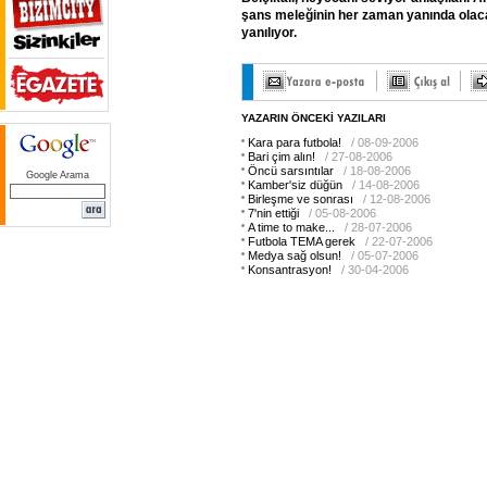
şans
meleğinin
her
zaman
yanında
olac
yanılıyor.
YAZARIN ÖNCEKİ YAZILARI
Kara para futbola!
/ 08-09-2006
Bari çim alın!
/ 27-08-2006
Öncü sarsıntılar
/ 18-08-2006
Google Arama
Kamber'siz düğün
/ 14-08-2006
Birleşme ve sonrası
/ 12-08-2006
7'nin ettiği
/ 05-08-2006
A time to make...
/ 28-07-2006
Futbola TEMA gerek
/ 22-07-2006
Medya sağ olsun!
/ 05-07-2006
Konsantrasyon!
/ 30-04-2006