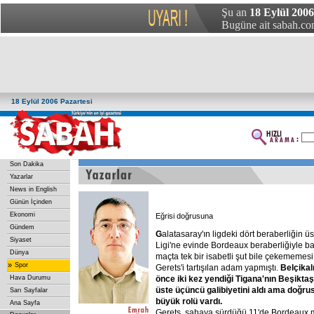
Şu an
18 Eylül 2006
Bugüne ait sabah.com
18 Eylül 2006 Pazartesi
Son Dakika
Yazarlar
News in English
Günün İçinden
Ekonomi
Eğrisi doğrusuna
Gündem
G
alatasaray'ın ligdeki dört beraberliğin 
Siyaset
Ligi'ne evinde Bordeaux beraberliğiyle ba
Dünya
maçta tek bir isabetli şut bile çekememesi 
»
Spor
Gerets'i tartışılan adam yapmıştı.
Belçikal
Hava Durumu
önce
iki
kez
yendiği
Tigana'nın
Beşiktaş
üste
üçüncü
galibiyetini
aldı
ama
doğru
Sarı Sayfalar
büyük
rolü
vardı.
Ana Sayfa
Gerets, sahaya sürdüğü 11'de Bordeaux m