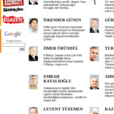
İzlenimlerimizi yazdık. Bugün "bazı
'Or' dü
eklemelerde" bulunacağız.
bulunac
Örneğin: AK Parti'de...
cenazel
yakın şe
İSKENDER GÜNEN
GÜR
Hafta arası Osasuna maçından
Sivassp
sonra Trabzonspor'un Konyaspor
önemli
karşısında bir takım sorunlar
Yıldız'
yaşacağı düşüncesindeydim.
Yedek k
Çünkü...
Google Arama
ÖMER ÜRÜNDÜL
TUR
F.Bahçe, baştan sona çok kötü
Beşikta
futbol sergilediği Sivas
hava to
deplasmanında iki puan kaybetti.
olan G.
F.Bahçe, maça son...
Torama
sakat o
EMRAH
AHM
KAYALIOĞLU
Dün gec
öncesin
Galatasaray'ın ligdeki dört
oynama
beraberliğin üstüne Şampiyonlar
toprak
Ligi'ne evinde Bordeaux
ediyord
beraberliğiyle başlaması, üstelik bu
maçta tek...
LEVENT TÜZEMEN
KAZ