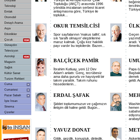
Türkiye ile Avrupa Kömür Çelik
Dosyalar
beğenis
Topluluğu (AKÇT) arasında 1996
tercihi
Teknoloji
yılındda imzalanan serbest ticaret
Türkiye
anlaşmasına göre, Türkiye ile
Emlak
topluluk...
Otomobil
Detaylı Arama
OKUR TEMSİLCİSİ
ÜLK
Arşiv
Etkinlikler
Spor sayfalarının 'makus talihi', sık
Geçen 
sık 'taraflı olmayın' eleştirilerine
yazımd
Çocuk
maruz kalmak. Çoğu kez haklılık
aradı. 
Günaydın
payı vardır bu tepkilerde. Bazen...
Amerika
Televizyon
Astroloji
BALÇİÇEK PAMİR
UMU
Magazin
Sağlık
İbrahim Kutluay, yeni 12 Dev
Papa öz
Adam'ı anlattı: Genç, tecrübesiz
Başbaka
Kültür Sanat
ama daha gururlu ve haysiyetli bir
demek ç
Turizm Rehberi
takım yarattık. Takım ruhunu
geldi. A
hissedenlerin...
Cuma
Cumartesi
ERDAL ŞAFAK
MEH
Pazar Sabah
İşte İnsan
Şiddet toplumumuzun ve çağımızın
Washin
Sinema
iletişim dili haline geldi: Bugün...
hemen y
sabahın
Çizerler
ediyoru
arabayl
YAVUZ DONAT
MET
Gittik, gezdik, konuştuk, dinledik.
Askerle