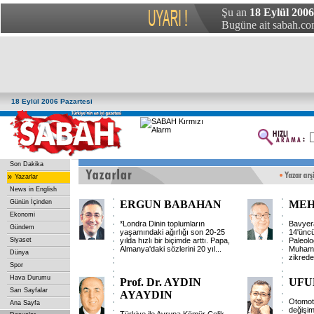
Şu an
18 Eylül 2006
Bugüne ait sabah.com
18 Eylül 2006 Pazartesi
Son Dakika
»
Yazarlar
News in English
Günün İçinden
ERGUN BABAHAN
MEH
Ekonomi
*Londra Dinin toplumların
Bavyer
Gündem
yaşamındaki ağırlığı son 20-25
14'üncü
Siyaset
yılda hızlı bir biçimde arttı. Papa,
Paleolo
Almanya'daki sözlerini 20 yıl...
Muhamm
Dünya
zikrede
Spor
Hava Durumu
Prof. Dr. AYDIN
UFU
Sarı Sayfalar
AYAYDIN
Otomoti
Ana Sayfa
değişim