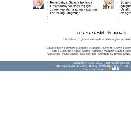
Fenerbahçe, Sivas'a takılınca
Şu görü
Galatasaray ve Beşiktaş için
çalışma
zirveyi yakalama adına kazanma
Üstelik
zorunluluğu doğmuştu.
bir öğr
YAZARLAR ARŞİVİ İÇİN TIKLAYIN
*Yazarlarımız gazetedeki sayfa sıralarına göre yer alma
Günün İçinden
|
Yazarlar
|
Ekonomi
|
Gündem
|
Siyaset
|
Dünya |
Telev
Spor
|
Günaydın
|
Kapak Güzeli
|
Astroloji
|
Magazin
|
Sağlık
|
Biz
Cumartesi
|
Pazar Sabah
|
Sarı Sayfalar
|
Otomobil
|
Dosyalar
|
Arşiv
Copyright © 2003, 2004 - Tüm hakları saklıdır.
MERKEZ GAZETE DERGİ BASIM YAYINCILIK SANAYİ VE T
Üretim ve Tasarım