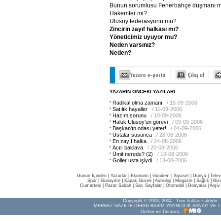
Bunun sorumlusu Fenerbahçe düşmanı 
Hakemler mi?
Ulusoy federasyonu mu?
Zincirin
zayıf
halkası
mı?
Yöneticimiz
uyuyor
mu?
Neden
varsınız?
Neden?
YAZARIN ÖNCEKİ YAZILARI
Radikal olma zamanı
/ 15-09-2006
Satılık hayaller
/ 11-09-2006
Hazım sorunu
/ 10-09-2006
Haluk Ulusoy'un görevi
/ 09-09-2006
Başkan'ın odası yeter!
/ 04-09-2006
Ustalar susunca
/ 28-08-2006
En zayıf halka
/ 24-08-2006
Acılı baklava
/ 20-08-2006
Ümit nerede? (2)
/ 19-08-2006
Goller usta işiydi
/ 13-08-2006
Günün İçinden
|
Yazarlar
|
Ekonomi
|
Gündem
|
Siyaset
|
Dünya |
Telev
Spor
|
Günaydın
|
Kapak Güzeli
|
Astroloji
|
Magazin
|
Sağlık
|
Biz
Cumartesi
|
Pazar Sabah
|
Sarı Sayfalar
|
Otomobil
|
Dosyalar
|
Arşiv
Copyright © 2003, 2004 - Tüm hakları saklıdır.
MERKEZ GAZETE DERGİ BASIM YAYINCILIK SANAYİ VE T
Üretim ve Tasarım