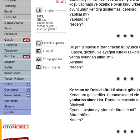
Dosyalar
koşu yapması ve özellikle oyun kurulurken
Teknoloji
oyuncunun kendini göstermesi gerekirdi.
Emlak
Yaptılar mı?
SMS:
Otomobil
Yapmadılar...
GB yaz
Detaylı Arama
boşluk bırak
Neden?
mesajını yaz
Arşiv
4122'ye gönder
Etkinlikler
Çocuk
Günaydın
Düşen tempoyu hızlandıracak iki oyuncu 
Televizyon
. Başını, gözünü ve ayağını sürekli rakip
Astroloji
yarıda oyundan alındı mı?
Alınmadı.
Magazin
Neden?
Sağlık
Kültür Sanat
Turizm Rehberi
Cuma
Kezman
ve
Deivid
sürekli
olarak
göbek
Cumartesi
Kenarlara gelmediler. Utanmasalar
el
ele
Pazar Sabah
yanlarına
alacaklar.
Randers maçında da
İşte İnsan
Böyleydi.
Sinema
Oyunu sıkıştırmayı yine sürdürdüler mi?
Çizerler
Sürdürdüler...
Neden?