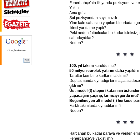
Fenerbahçe'nin ilk yarıda pozisyonu var 
Yoktu.
Ama gol attı.
Şut pozisyondan sayılmazdı.
Yine kale sahasına yapılan bir ortadan gol
İkinci yarıda ne yaptı?
Peki neden futbolcular bu kadar isteksiz,
sahadaydılar?
Neden?
Google Arama
100.
yıl
takımı
kuruldu mu?
50
milyon
euroluk
yatırım
daha
yapıldı m
Taraftar kombine kartlarını aldı mı?
Deplasmanda oynadığı bir maçta, sadece k
çıktı mı?
Üst
model
(!)
stoperi
kafasının
üstünde
yapacağını
şaşırıp,
kırmızıyı
gördü
mü?
Beğenilmeyen
alt
model
(!)
herkese
pa
Farklı takımlarda oynadılar mı?
Neden?
Harcanan bu kadar paraya ve verilen e
Fenerbahçe'ye yakıştı mı?