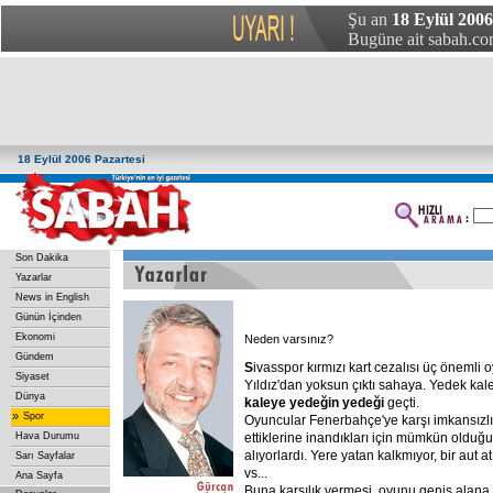
Şu an
18 Eylül 2006
Bugüne ait sabah.com
18 Eylül 2006 Pazartesi
Son Dakika
Yazarlar
News in English
Günün İçinden
Ekonomi
Neden varsınız?
Gündem
S
ivasspor kırmızı kart cezalısı üç öneml
Siyaset
Yıldız'dan yoksun çıktı sahaya. Yedek kal
Dünya
kaleye
yedeğin
yedeği
geçti.
»
Spor
Oyuncular Fenerbahçe'ye karşı imkansızl
Hava Durumu
ettiklerine inandıkları için mümkün olduğu
alıyorlardı. Yere yatan kalkmıyor, bir aut a
Sarı Sayfalar
vs...
Ana Sayfa
Buna karşılık vermesi, oyunu geniş alana