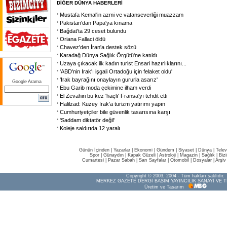
DİĞER DÜNYA HABERLERİ
Mustafa Kemal'in azmi ve vatanseverliği muazzam
Pakistan'dan Papa'ya kınama
Bağdat'ta 29 ceset bulundu
Oriana Fallaci öldü
Chavez'den İran'a destek sözü
Karadağ Dünya Sağlık Örgütü'ne katıldı
Uzaya çıkacak ilk kadın turist Ensari hazırlıklarını...
'ABD'nin Irak'ı işgali Ortadoğu için felaket oldu'
'Irak bayrağını onaylayın gururla asarız'
Google Arama
Ebu Garib moda çekimine ilham verdi
El Zevahiri bu kez 'haçlı' Fransa'yı tehdit etti
Halilzad: Kuzey Irak'a turizm yatırımı yapın
Cumhuriyetçiler bile güvenlik tasarısına karşı
'Saddam diktatör değil'
Koleje saldırıda 12 yaralı
Günün İçinden
|
Yazarlar
|
Ekonomi
|
Gündem
|
Siyaset
|
Dünya |
Telev
Spor
|
Günaydın
|
Kapak Güzeli
|
Astroloji
|
Magazin
|
Sağlık
|
Biz
Cumartesi
|
Pazar Sabah
|
Sarı Sayfalar
|
Otomobil
|
Dosyalar
|
Arşiv
Copyright © 2003, 2004 - Tüm hakları saklıdır.
MERKEZ GAZETE DERGİ BASIM YAYINCILIK SANAYİ VE T
Üretim ve Tasarım