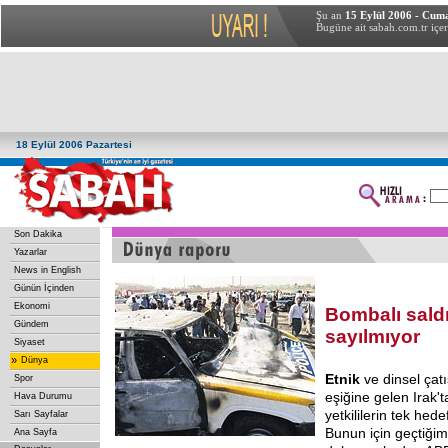
Şu an
15 Eylül 2006 - Cum
Bugüne ait sabah.com.tr içer
18 Eylül 2006 Pazartesi
Son Dakika
Yazarlar
News in English
Günün İçinden
Ekonomi
Bombalı saldı
Gündem
sayılmıyor
Siyaset
»
Dünya
Etnik
ve dinsel çat
Spor
eşiğine gelen Irak't
Hava Durumu
yetkililerin tek hed
Sarı Sayfalar
Bunun için geçtiğim
Ana Sayfa