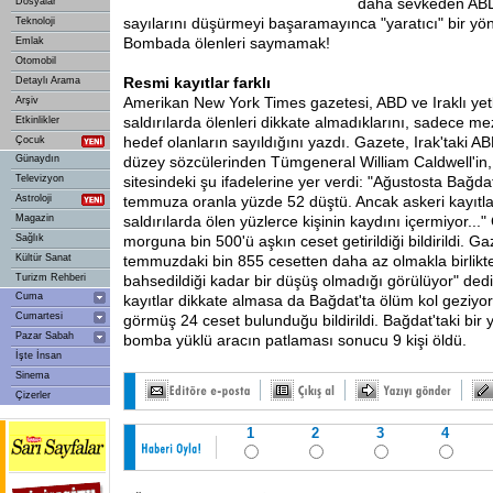
daha sevkeden ABD
Dosyalar
sayılarını düşürmeyi başaramayınca "yaratıcı" bir yö
Teknoloji
Bombada ölenleri saymamak!
Emlak
Otomobil
Resmi kayıtlar farklı
Detaylı Arama
Amerikan New York Times gazetesi, ABD ve Iraklı yetki
Arşiv
saldırılarda ölenleri dikkate almadıklarını, sadece 
Etkinlikler
hedef olanların sayıldığını yazdı. Gazete, Irak'taki 
Çocuk
Günaydın
düzey sözcülerinden Tümgeneral William Caldwell'in, 
Televizyon
sitesindeki şu ifadelerine yer verdi: "Ağustosta Bağdat
Astroloji
temmuza oranla yüzde 52 düştü. Ancak askeri kayıtl
Magazin
saldırılarda ölen yüzlerce kişinin kaydını içermiyor..
Sağlık
morguna bin 500'ü aşkın ceset getirildiği bildirildi. G
Kültür Sanat
temmuzdaki bin 855 cesetten daha az olmakla birlikt
Turizm Rehberi
bahsedildiği kadar bir düşüş olmadığı görülüyor" dedi
Cuma
kayıtlar dikkate almasa da Bağdat'ta ölüm kol geziyo
Cumartesi
görmüş 24 ceset bulunduğu bildirildi. Bağdat'taki bi
Pazar Sabah
bomba yüklü aracın patlaması sonucu 9 kişi öldü.
İşte İnsan
Sinema
Çizerler
1
2
3
4