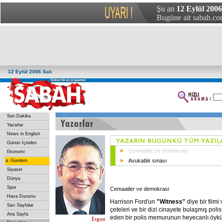
Şu an
12 Eylül 2006 
Bugüne ait sabah.com
12 Eylül 2006 Salı
Son Dakika
Yazarlar
News in English
Günün İçinden
Cemaatler ve demokrasi
Ekonomi
»
Avukatlık sınavı
Gündem
Siyaset
Dünya
Spor
Cemaatler ve demokrasi
Hava Durumu
Harrison Ford'un
"Witness"
diye bir filmi
Sarı Sayfalar
çeteleri ve bir dizi cinayete bulaşmış pol
Ana Sayfa
eden bir polis memurunun heyecanlı öyküs