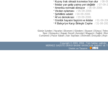
Kuzey Irak olmadı kısmetse İran olur
/ 08-0
İktidar yan gelip yatma yeri değildir
/ 07-09-
Amerika normale dönüyor
/ 06-09-2006
Vicdan oylaması
/ 05-09-2006
Şehitlikte adalet
/ 04-09-2006
Af ve demokrasi
/ 03-09-2006
Günlük hayatın faşizmi ve iktidar
/ 01-09-20
F.Bahçe'ye Karşı Birleşik Cephe
/ 31-08-20
Günün İçinden
|
Yazarlar
|
Ekonomi
|
Gündem
|
Siyaset
|
Dünya |
Telev
Spor
|
Günaydın
|
Kapak Güzeli
|
Astroloji
|
Magazin
|
Sağlık
|
Biz
Cumartesi
|
Pazar Sabah
|
Sarı Sayfalar
|
Otomobil
|
Dosyalar
|
Arşiv
Copyright © 2003, 2004 - Tüm hakları saklıdır.
MERKEZ GAZETE DERGİ BASIM YAYINCILIK SANAYİ VE T
Üretim ve Tasarım