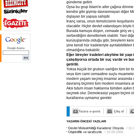
gündeme getirir.
Oysa bu grup İslam'ın altın çağına dönme
kendisi gibi giyinip davranmayan diğer M
dışlayan bir yapıya sahiptir.
İnanç varsa, onun temsilcisinin koşulların
olacaktır. Hiçbir devlet vatandaşını böyle
Burada kamuya düşen, cemaate giriş ve ç
serbestliğini denetlemek olabilir. Yani diğe
kuruluşlarında olduğu gibi, bireylerin kendi
yine kendi hür iradeleriyle ayrılabildikleri
Google Arama
olmadığına bakabilir.
Eğer
bireyler
iradeleri
aleyhine
bir
yapı
çalışılıyorsa
ortada
bir
suç
vardır
ve
bu
getirilir.
Yoksa küçük bir grubun varlığını tüm bir
veya tüm cami cemaatine suçlu muameles
modern yaşam seçmiş insanlar arasında 
davranış biçimini tüm modern insanlara a
Aksi tutum insan haklarına tümden aykırı 
seçmek olur. Demokrasiyi yaşam biçimi o
kurallarına uymamız gerekir.
YAZARIN ÖNCEKİ YAZILARI
Devlet Müteahhitliği Karadeniz Otoyolu
/ 11
Objektiflik ve tarafsızlık
/ 10-09-2006