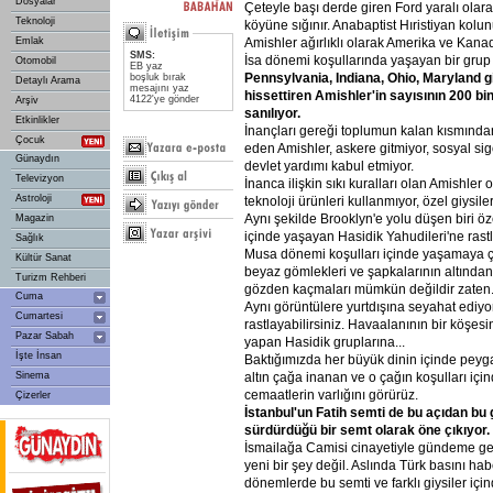
Dosyalar
Çeteyle başı derde giren Ford yaralı olar
Teknoloji
köyüne sığınır. Anabaptist Hıristiyan kolun
Amishler ağırlıklı olarak Amerika ve Kan
Emlak
SMS:
İsa dönemi koşullarında yaşayan bir grup o
Otomobil
EB yaz
Pennsylvania,
Indiana,
Ohio,
Maryland
g
boşluk bırak
Detaylı Arama
mesajını yaz
hissettiren
Amishler'in
sayısının
200
bi
4122'ye gönder
Arşiv
sanılıyor.
Etkinlikler
İnançları gereği toplumun kalan kısmında
Çocuk
eden Amishler, askere gitmiyor, sosyal si
Günaydın
devlet yardımı kabul etmiyor.
Televizyon
İnanca ilişkin sıkı kuralları olan Amishler 
Astroloji
teknoloji ürünleri kullanmıyor, özel giysiler
Aynı şekilde Brooklyn'e yolu düşen biri özel
Magazin
içinde yaşayan Hasidik Yahudileri'ne rastl
Sağlık
Musa dönemi koşulları içinde yaşamaya çal
Kültür Sanat
beyaz gömlekleri ve şapkalarının altından
Turizm Rehberi
gözden kaçmaları mümkün değildir zaten
Cuma
Aynı görüntülere yurtdışına seyahat ediy
Cumartesi
rastlayabilirsiniz. Havaalanının bir köşesi
Pazar Sabah
yapan Hasidik gruplarına...
İşte İnsan
Baktığımızda her büyük dinin içinde pey
altın çağa inanan ve o çağın koşulları iç
Sinema
cemaatlerin varlığını görürüz.
Çizerler
İstanbul'un
Fatih
semti
de
bu
açıdan
bu
sürdürdüğü
bir
semt
olarak
öne
çıkıyor.
İsmailağa Camisi cinayetiyle gündeme gel
yeni bir şey değil. Aslında Türk basını habe
dönemlerde bu semti ve farklı giysiler için