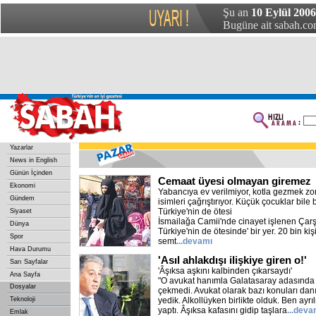
Şu an
10 Eylül 2006
Bugüne ait sabah.com
Yazarlar
News in English
Günün İçinden
Cemaat üyesi olmayan giremez
Ekonomi
Yabancıya ev verilmiyor, kotla gezmek zor
Gündem
isimleri çağrıştırıyor. Küçük çocuklar bile 
Türkiye'nin de ötesi
Siyaset
İsmailağa Camii'nde cinayet işlenen Çarş
Dünya
Türkiye'nin de ötesinde' bir yer. 20 bin ki
Spor
semt
...devamı
Hava Durumu
'Asıl ahlakdışı ilişkiye giren o!'
Sarı Sayfalar
'Âşıksa aşkını kalbinden çıkarsaydı'
Ana Sayfa
"O avukat hanımla Galatasaray adasında t
Dosyalar
çekmedi. Avukat olarak bazı konuları dan
Teknoloji
yedik. Alkollüyken birlikte olduk. Ben ayrı
yaptı. Âşıksa kafasını gidip taşlara
...deva
Emlak