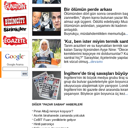
Bir ölümün perde arkası
Ölümünden dört gün sonra cesedinin baş
zannettim," diyen karısı bulunan yazar Mu
almaz aşk üçgeni. Ödüllü edebiyatçı Muz
ölümünün ardından, yaşamını iki kadının 
anlaşıldı.
Buyrukçu, müstahdemlikten memurluğa
.
'Kız, ben ister miyim termik sant
Tarım arazileri ve su kaynakları termik san
kalan Saray ilçesinden Ayşe Nine: "Ölece
kemiklerimi kepçeye mi doldursunlar? Kız
santral hiç?" Saraylılar, ilçelerinde yapıla
tek vücut olmuş
...devamı
Google Arama
İngiltere'de tiraj savaşları büyüy
İngiltere'nin iki büyük medya grubu tiraj s
grup da bulvar gazeteleriyle gün boyunca
okuyucuya ulaştırmak için yarışıyor. Lond
İngiltere'nin iki gazete devi arasında kıran
yaşanıyor. Böylece gün boyunca üç kez
.
DİĞER "PAZAR SABAH" HABERLERİ
Pınar Altuğ nereye koşuyor?
Asırlık birahanede zamanda yolculuk
CeBİT Fuarı yeniliklerle geliyor
Hintli patroniçe