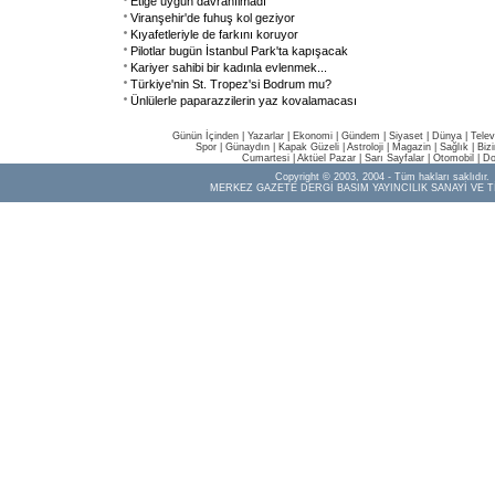
Etiğe uygun davranılmadı
Viranşehir'de fuhuş kol geziyor
Kıyafetleriyle de farkını koruyor
Pilotlar bugün İstanbul Park'ta kapışacak
Kariyer sahibi bir kadınla evlenmek...
Türkiye'nin St. Tropez'si Bodrum mu?
Ünlülerle paparazzilerin yaz kovalamacası
Günün İçinden
|
Yazarlar
|
Ekonomi
|
Gündem
|
Siyaset
|
Dünya |
Telev
Spor
|
Günaydın
|
Kapak Güzeli
|
Astroloji
|
Magazin
|
Sağlık
|
Biz
Cumartesi
|
Aktüel Pazar
|
Sarı Sayfalar
|
Otomobil
|
Do
Copyright © 2003, 2004 - Tüm hakları saklıdır.
MERKEZ GAZETE DERGİ BASIM YAYINCILIK SANAYİ VE T