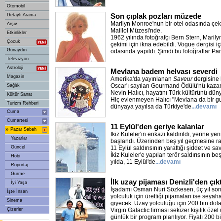
Otomobil
Son çıplak pozları müzede
Detaylı Arama
Marilyn Monroe'nun bir otel odasında çeki
Arşiv
Maillol Müzesi'nde.
Etkinlikler
1962 yılında fotoğrafçı Bern Stern, Maril
Çocuk
çekimi için ikna edebildi. Vogue dergisi iç
Günaydın
odasında yapıldı. Şimdi bu fotoğraflar Pari
Televizyon
Astroloji
Mevlana badem helvası severdi
Magazin
Amerika'da yayınlanan
Saveur
dergisine
Oscar'ı sayılan Gourmand Ödülü'nü kaza
Sağlık
Nevin Halıcı, hayatını Türk kültürünü dü
Kültür Sanat
Hiç evlenmeyen Halıcı "Mevlana da bir gu
Turizm Rehberi
dünyaya yayılsa da Türkiye'de
...devamı
Cuma
Cumartesi
11 Eylül'den geriye kalanlar
»
Pazar Sabah
İkiz Kuleler'in enkazı kaldırıldı, yerine ye
Yazarlar
başlandı. Üzerinden beş yıl geçmesine 
Güncel
11 Eylül saldırısının yarattığı şiddet ve sa
İkiz Kuleler'e yapılan terör saldırısının b
Hobi
yılda, 11 Eylül'de
...devamı
Röportaj
Gurme
İlk uzay pijaması Denizli'den çıkt
İyi Yaşa
İşadamı Osman Nuri Sözkesen, üç yıl so
İşte İnsan
yolculuk için ürettiği pijamaları ise seyah
Sinema
giyecek. Uzay yolculuğu için 200 bin dola
Çizerler
Virgin Galactic firması sekizer kişilik öze
günlük bir program planlıyor. Fiyatı 200 b