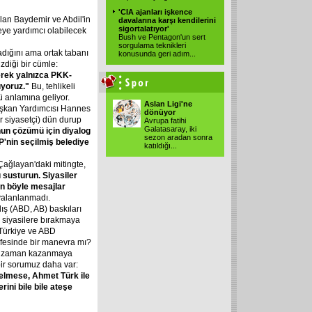
'CIA ajanları işkence
olan Baydemir ve Abdil'in
davalarına karşı kendilerini
sigortalatıyor'
meye yardımcı olabilecek
Bush ve Pentagon'un sert
sorgulama teknikleri
madığını ama ortak tabanı
konusunda geri adım...
izdiği bir cümle:
erek
yalnızca
PKK-
yoruz."
Bu, tehlikeli
ü anlamına geliyor.
Aslan Ligi'ne
aşkan Yardımcısı Hannes
dönüyor
r siyasetçi) dün durup
Avrupa fatihi
Galatasaray, iki
nun
çözümü
için
diyalog
sezon aradan sonra
P'nin
seçilmiş
belediye
katıldığı...
-Çağlayan'daki mitingte,
ı
susturun.
Siyasiler
en
böyle
mesajlar
yalanlanmadı.
ış (ABD, AB) baskıları
 siyasilere bırakmaya
 Türkiye ve ABD
efesinde bir manevra mı?
nun zaman kazanmaya
ir sorumuz daha var:
elmese,
Ahmet
Türk
ile
erini
bile
bile
ateşe