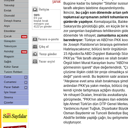
Dosyalar
Bugüne kadar bu talepler "Silahlar sussun" 
Teknoloji
taraflı ateşkes talebine dayandırılıyordu.
Emlak
İkincisi,
bu
çağrı
son
dönemde
artan
şeh
SMS:
Otomobil
toplumsal
ayrışmanın
zehirli
tohumların
ES yaz
Detaylı Arama
boşluk bırak
günlerde
yapılıyor.
Kemalpaşa'da, Balıkes
mesajını yaz
Sakarya'da görüldüğü gibi, en küçük bir k
Arşiv
4122'ye gönder
zor yangınları başlatması tehlikesinin gide
Etkinlikler
dönemde Ve nihayet,
zamanlama
açısın
Çocuk
barındırıyor:
Türkiye ve ABD'nin PKK koor
Günaydın
ile Joseph Ralstone'un biraraya gelmelerin
Televizyon
Hatırlayacaksınız; bölücü terör örgütünü
Astroloji
15 Ağustos'ta ABD Dışişleri Bakanlığı S
Magazin
PKK'ya "Tek taraflı ateşkes ve silah bıra
Sağlık
Örgüt lideri Murat Karayılan bunu "ABD'n
görmesinin işareti" diye değerlendirdi, "Ç
Kültür Sanat
çözüme ilişkin ciddi bir proje olmadıkça
Turizm Rehberi
değil" yanıtı verdi. Bu tepkinin satır araları
Cuma
"Ateşkese evet ama silah bırakmaya şimdi
Cumartesi
ardından PKK'ya yakın medya, bölücü örg
Pazar Sabah
kendi içinde tartışmaya açtığını duyurdu.
İşte İnsan
Ve nihayet Öcalan, İmralı'da avukatlarıyla b
Sinema
görüşmede, "PKK'nın ateşkes ilan edebile
Çizerler
İşte Ahmet Türk'ün dün DTP Genel Merke
Yardımcısı Aysel Tuğluk, Diyarbakır Büyü
Osman Baydemir ve Tunceli Belediye Baş
Abdil'le birlikte yaptığı çağrı, bu gelişmele
oluşturuyor.