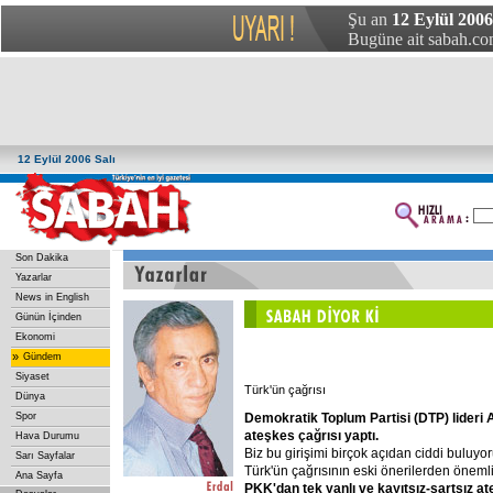
Şu an
12 Eylül 2006 
Bugüne ait sabah.com
12 Eylül 2006 Salı
Son Dakika
Yazarlar
News in English
Günün İçinden
Ekonomi
»
Gündem
Siyaset
Türk'ün çağrısı
Dünya
Demokratik
Toplum
Partisi
(DTP)
lideri
Spor
ateşkes
çağrısı
yaptı.
Hava Durumu
Biz bu girişimi birçok açıdan ciddi buluyor
Sarı Sayfalar
Türk'ün çağrısının eski önerilerden önemli 
Ana Sayfa
PKK'dan
tek
yanlı
ve
kayıtsız-şartsız
at