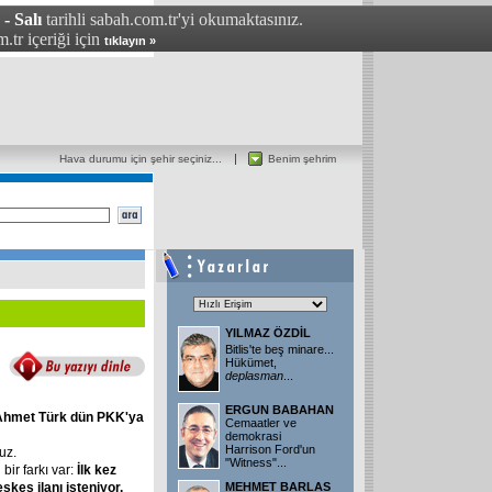
- Salı
tarihli sabah.com.tr'yi okumaktasınız.
.tr içeriği için
tıklayın »
Hava durumu için şehir seçiniz...
Benim şehrim
YILMAZ ÖZDİL
Bitlis'te beş minare...
Hükümet,
deplasman
...
ERGUN BABAHAN
Ahmet
Türk
dün
PKK'ya
Cemaatler ve
demokrasi
Harrison Ford'un
uz.
"Witness"...
bir farkı var:
İlk
kez
eşkes
ilanı
isteniyor.
MEHMET BARLAS