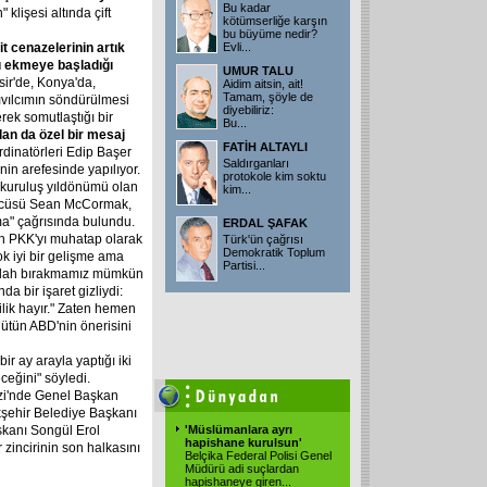
Bu kadar
klişesi altında çift
kötümserliğe karşın
bu büyüme nedir?
it
cenazelerinin
artık
Evli...
ı
ekmeye
başladığı
UMUR TALU
ir'de, Konya'da,
Aidim aitsin, ait!
Tamam, şöyle de
ıvılcımın söndürülmesi
diyebiliriz:
rek somutlaştığı bir
Bu...
dan
da
özel
bir
mesaj
FATİH ALTAYLI
dinatörleri Edip Başer
Saldırganları
in arefesinde yapılıyor.
protokole kim soktu
n kuruluş yıldönümü olan
kim...
özcüsü Sean McCormak,
kma" çağrısında bulundu.
ERDAL ŞAFAK
in PKK'yı muhatap olarak
Türk'ün çağrısı
Demokratik Toplum
ok iyi bir gelişme ama
Partisi...
 silah bırakmamız mümkün
nda bir işaret gizliydi:
lik hayır." Zaten hemen
ütün ABD'nin önerisini
ir ay arayla yaptığı iki
ceğini" söyledi.
zi'nde Genel Başkan
kşehir Belediye Başkanı
kanı Songül Erol
'Müslümanlara ayrı
hapishane kurulsun'
r zincirinin son halkasını
Belçika Federal Polisi Genel
Müdürü adi suçlardan
hapishaneye giren...