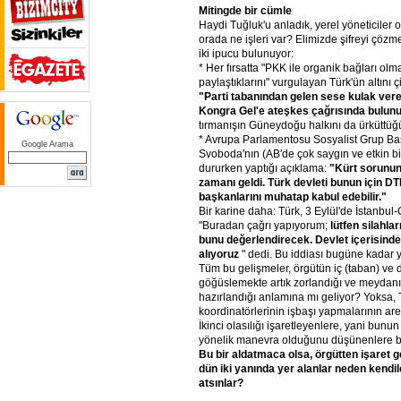
Mitingde
bir
cümle
Haydi Tuğluk'u anladık, yerel yöneticiler 
orada ne işleri var? Elimizde şifreyi çöz
iki ipucu bulunuyor:
* Her fırsatta "PKK ile organik bağları ol
paylaştıklarını" vurgulayan Türk'ün altını ç
"Parti
tabanından
gelen
sese
kulak
ver
Kongra
Gel'e
ateşkes
çağrısında
bulunu
tırmanışın Güneydoğu halkını da ürküttüğ
* Avrupa Parlamentosu Sosyalist Grup B
Google Arama
Svoboda'nın (AB'de çok saygın ve etkin bi
dururken yaptığı açıklama:
"Kürt
sorunu
zamanı
geldi.
Türk
devleti
bunun
için
DT
başkanlarını
muhatap
kabul
edebilir."
Bir karine daha: Türk, 3 Eylül'de İstanbul
"Buradan çağrı yapıyorum;
lütfen
silahlar
bunu
değerlendirecek.
Devlet
içerisind
alıyoruz
" dedi. Bu iddiası bugüne kadar 
Tüm bu gelişmeler, örgütün iç (taban) ve d
göğüslemekte artık zorlandığı ve meydanı
hazırlandığı anlamına mı geliyor? Yoksa,
koordinatörlerinin işbaşı yapmalarının ar
İkinci olasılığı işaretleyenlere, yani bu
yönelik manevra olduğunu düşünenlere b
Bu
bir
aldatmaca
olsa,
örgütten
işaret
g
dün
iki
yanında
yer
alanlar
neden
kendil
atsınlar?