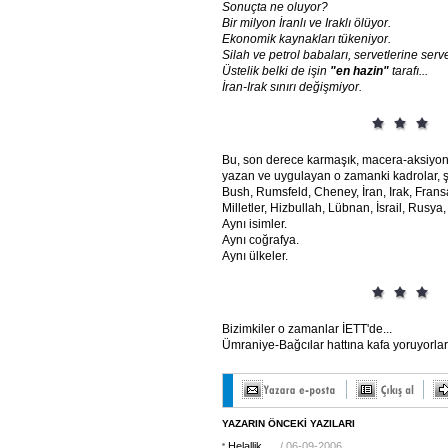
Sonuçta
ne
oluyor?
Bir
milyon
İranlı
ve
Iraklı
ölüyor.
Ekonomik
kaynakları
tükeniyor.
Silah
ve
petrol
babaları,
servetlerine
serv
Üstelik
belki
de
işin
"en
hazin"
tarafı...
İran-Irak
sınırı
değişmiyor.
Bu, son derece karmaşık, macera-aksiyon
yazan ve uygulayan o zamanki kadrolar, ş
Bush, Rumsfeld, Cheney, İran, Irak, Fransa
Milletler, Hizbullah, Lübnan, İsrail, Rusya,
Aynı isimler.
Aynı coğrafya.
Aynı ülkeler.
Bizimkiler o zamanlar İETT'de...
Ümraniye-Bağcılar hattına kafa yoruyorlar
YAZARIN ÖNCEKİ YAZILARI
Helallik...
/ 06-09-2006