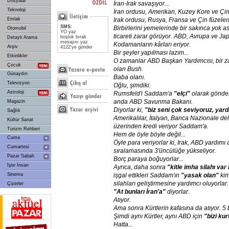
Dosyalar
İran-Irak
savaşıyor...
Teknoloji
İran
ordusu,
Amerikan,
Kuzey
Kore
ve
Çi
Emlak
Irak
ordusu,
Rusya,
Fransa
ve
Çin
füzeler
SMS:
Birbirlerini
yemelerinde
bir
sakınca
yok
as
Otomobil
YO yaz
ticareti
zarar
görüyor.
ABD,
Avrupa
ve
Ja
boşluk bırak
Detaylı Arama
mesajını yaz
Kodamanların
kârları
eriyor.
Arşiv
4122'ye gönder
Bir
şeyler
yapılması
lazım...
Etkinlikler
O
zamanlar
ABD
Başkan
Yardımcısı,
bir
z
Çocuk
olan
Bush.
Günaydın
Baba
olanı.
Televizyon
Oğlu,
şimdiki.
Astroloji
Rumsfeld'i
Saddam'a
"elçi"
olarak
gönder
anda
ABD
Savunma
Bakanı.
Magazin
Diyorlar
ki,
"biz
seni
çok
seviyoruz,
yard
Sağlık
Amerikalılar,
İtalyan,
Banca
Nazionale
del
Kültür Sanat
üzerinden
kredi
veriyor
Saddam'a.
Turizm Rehberi
Hem
de
öyle
böyle
değil...
Cuma
Öyle
para
veriyorlar
ki,
Irak,
ABD
yardımı
Cumartesi
sıralamasında
3'üncülüğe
yükseliyor.
Pazar Sabah
Borç
paraya
boğuyorlar...
İşte İnsan
Ayrıca,
daha
sonra
"kitle
imha
silahı
var
Sinema
işgal
ettikleri
Saddam'ın
"yasak
olan"
ki
silahları
geliştirmesine
yardımcı
oluyorlar.
Çizerler
"At
bunları
İran'a"
diyorlar.
Atıyor.
Ama
sonra
Kürtlerin
kafasına
da
atıyor.
5
Şimdi
aynı
Kürtler,
aynı
ABD
için
"bizi
kur
Hatta...