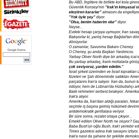
Bu
ABD,
İngiltere
ile
birlikte
kol
kola
girer
Güvenlik
Konseyi'nin
"Irak'ın
kimyasal
s
eleştiren
kararlar"
almasını
da
engelliyor
"Yok
öyle
şey"
diyor.
"Olsa,
benim
haberim
olur"
diyor.
Neyse...
Evdeki
hesap
çarşıya
uymuyor,
İran
savaş
Bakıyorlar
ki,
yanlış
hesap
Bağdat'tan
dön
dönüyorlar.
O
zamanlar,
Savunma
Bakanı
Cheney.
Google Arama
O
Cheney,
şu
anda
Başkan
Yardımcısı.
Yarbay
Oliver
North
diye
bir
arkadaş
icat
Bu
yarbay
arkadaş,
İranlı
mollalarla
görüş
çok
seviyoruz,
yardım
edelim."
İsrail
şirketi
üzerinden
ve
İsrail
toprakları
füzeleri
ve
Şah
döneminde
sattıkları
Amer
parçalarını
İran'a
satıyor.
İran
da,
bunun
k
ödüyor,
hem
de
Lübnan'da
Hizbullahçı
ar
Batılı
rehineleri
serbest
bırakıyor.
Amerika
Irak'a
atıyor.
Amerika
da,
İran'dan
aldığı
paraları,
Nika
seçimle
iş
başına
gelmiş
hükümeti
devir
antidemokratik
gerillalara
veriyor.
Bir
süre
sonra,
rezalet
ortaya
çıkıyor...
Emekli
edilen
Oliver
North
ne
oluyor?
Gaz
Baba
Bush'un
oğlu
Bush,
Irak'ı
yerlebir
ed
Times
gazetesi
adına
Irak
savaşını
izliyor,
Irak'a
nasıl
da
şahane
bir
şekilde
demokra