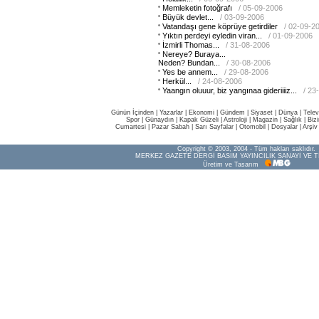
Memleketin fotoğrafı
/ 05-09-2006
Büyük devlet...
/ 03-09-2006
Vatandaşı gene köprüye getirdiler
/ 02-09-2
Yıktın perdeyi eyledin viran...
/ 01-09-2006
İzmirli Thomas...
/ 31-08-2006
Nereye? Buraya...
Neden? Bundan...
/ 30-08-2006
Yes be annem...
/ 29-08-2006
Herkül...
/ 24-08-2006
Yaangın oluuur, biz yangınaa gideriiiiz...
/ 23
Günün İçinden
|
Yazarlar
|
Ekonomi
|
Gündem
|
Siyaset
|
Dünya |
Telev
Spor
|
Günaydın
|
Kapak Güzeli
|
Astroloji
|
Magazin
|
Sağlık
|
Biz
Cumartesi
|
Pazar Sabah
|
Sarı Sayfalar
|
Otomobil
|
Dosyalar
|
Arşiv
Copyright © 2003, 2004 - Tüm hakları saklıdır.
MERKEZ GAZETE DERGİ BASIM YAYINCILIK SANAYİ VE T
Üretim ve Tasarım