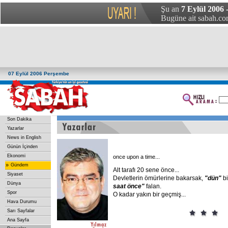
Şu an
7 Eylül 2006
Bugüne ait sabah.com
07 Eylül 2006 Perşembe
Son Dakika
Yazarlar
News in English
Günün İçinden
Ekonomi
once upon a time...
»
Gündem
Alt tarafı 20 sene önce...
Siyaset
Devletlerin ömürlerine bakarsak,
"dün"
b
Dünya
saat
önce"
falan.
Spor
O kadar yakın bir geçmiş...
Hava Durumu
Sarı Sayfalar
Ana Sayfa