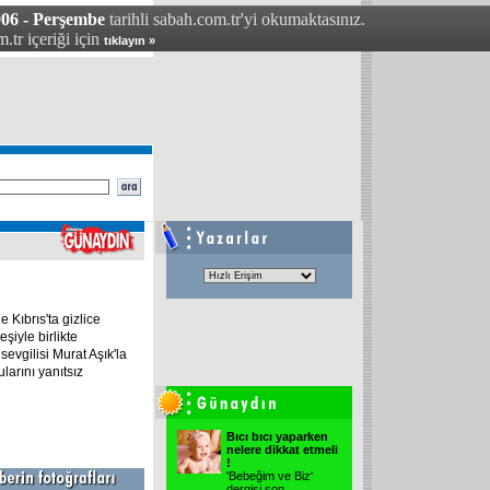
006 - Perşembe
tarihli sabah.com.tr'yi okumaktasınız.
.tr içeriği için
tıklayın »
 Kıbrıs'ta gizlice
iyle birlikte
sevgilisi Murat Aşık'la
larını yanıtsız
Bıcı bıcı yaparken
nelere dikkat etmeli
!
'Bebeğim ve Biz'
dergisi son