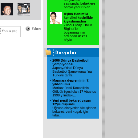
sayısında, bebeklere
banyo yaptırırken
...
Aşkın Hanım'la
kendimi kesinlikle
kıyaslamadım
Zuhal Olcay, Haluk
Bilginer'le
boşanmasının
ardından ilk kez
böyle
...
2006 Dünya Basketbol
Şampiyonası
Japonya'daki Dünya
Basketbol Şampiyonası'na
Türkiye tarihi
...
Marmara depreminin 7.
yıldönümü
Merkez üssü Kocaeli'nin
Gölcük ilçesi olan 17 Ağustos
1999 yılındaki
...
Yeni nesil bekaret yaşını
12'ye düşürdü
Uğruna cinayetler bile işlenen
bekaret, yeni kuşak için
tabu
...