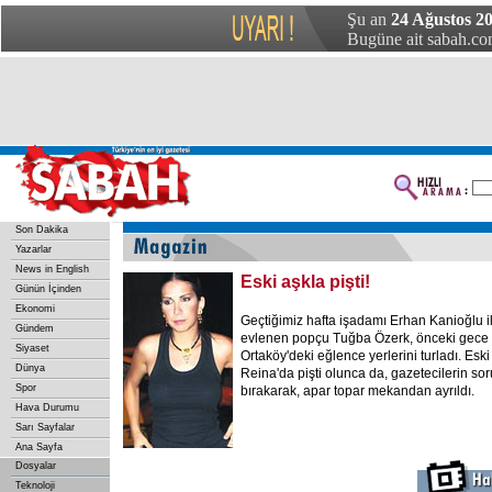
Şu an
24 Ağustos 2
Bugüne ait sabah.com
Son Dakika
Yazarlar
News in English
Eski aşkla pişti!
Günün İçinden
Ekonomi
Geçtiğimiz hafta işadamı Erhan Kanioğlu ile
Gündem
evlenen popçu Tuğba Özerk, önceki gece eş
Siyaset
Ortaköy'deki eğlence yerlerini turladı. Eski 
Dünya
Reina'da pişti olunca da, gazetecilerin soru
Spor
bırakarak, apar topar mekandan ayrıldı.
Hava Durumu
Sarı Sayfalar
Ana Sayfa
Dosyalar
Teknoloji