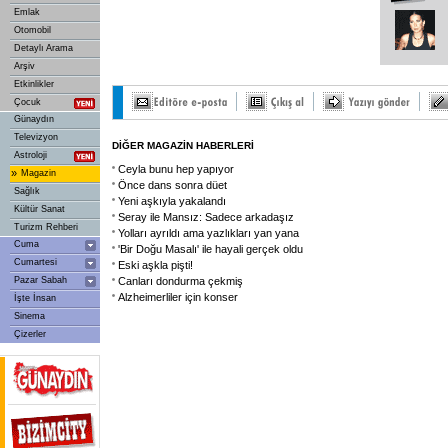
Emlak
Otomobil
Detaylı Arama
Arşiv
Etkinlikler
Çocuk
Günaydın
Televizyon
DİĞER MAGAZİN HABERLERİ
Astroloji
Ceyla bunu hep yapıyor
»
Magazin
Önce dans sonra düet
Sağlık
Yeni aşkıyla yakalandı
Kültür Sanat
Seray ile Mansız: Sadece arkadaşız
Turizm Rehberi
Yolları ayrıldı ama yazlıkları yan yana
Cuma
'Bir Doğu Masalı' ile hayali gerçek oldu
Cumartesi
Eski aşkla pişti!
Pazar Sabah
Canları dondurma çekmiş
Alzheimerliler için konser
İşte İnsan
Sinema
Çizerler