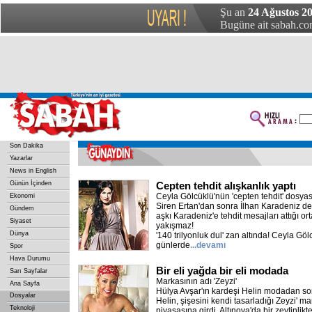
Şu an
24 Ağustos 2
Bugüne ait sabah.com
Son Dakika
Yazarlar
News in English
Günün İçinden
Cepten tehdit alışkanlık yaptı
Ceyla Gölcüklü'nün 'cepten tehdit' dosy
Ekonomi
Siren Ertan'dan sonra İlhan Karadeniz de
Gündem
aşkı Karadeniz'e tehdit mesajları attığı o
Siyaset
yakışmaz!
Dünya
'140 trilyonluk dul' zan altında! Ceyla Göl
günlerde
...devamı
Spor
Hava Durumu
Bir eli yağda bir eli modada
Sarı Sayfalar
Markasının adı 'Zeyzi'
Ana Sayfa
Hülya Avşar'ın kardeşi Helin modadan sonr
Dosyalar
Helin, şişesini kendi tasarladığı Zeyzi' m
Teknoloji
piyasasına girdi. Altınova'da bir zeytinlik