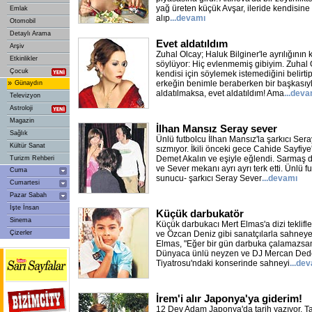
yağ üreten küçük Avşar, ileride kendisine b
Emlak
alıp
...devamı
Otomobil
Detaylı Arama
Evet aldatıldım
Arşiv
Zuhal Olcay; Haluk Bilginer'le ayrılığının
Etkinlikler
söylüyor: Hiç evlenmemiş gibiyim. Zuhal Olc
Çocuk
kendisi için söylemek istemediğini belirtip
»
erkeğin benimle beraberken bir başkasıy
Günaydın
aldatılmaksa, evet aldatıldım! Ama
...deva
Televizyon
Astroloji
Magazin
İlhan Mansız Seray sever
Sağlık
Ünlü futbolcu İlhan Mansız'la şarkıcı Ser
Kültür Sanat
sızmıyor. İkili önceki gece Cahide Sayfiy
Demet Akalın ve eşiyle eğlendi. Sarmaş
Turizm Rehberi
ve Sever mekanı ayrı ayrı terk etti. Ünlü f
Cuma
sunucu- şarkıcı Seray Sever
...devamı
Cumartesi
Pazar Sabah
İşte İnsan
Küçük darbukatör
Sinema
Küçük darbukacı Mert Elmas'a dizi teklifl
Çizerler
ve Özcan Deniz gibi sanatçılarla sahneye
Elmas, "Eğer bir gün darbuka çalamazsam i
Dünyaca ünlü neyzen ve DJ Mercan Dede
Tiyatrosu'ndaki konserinde sahneyi
...de
İrem'i alır Japonya'ya giderim!
12 Dev Adam Japonya'da tarih yazıyor. T