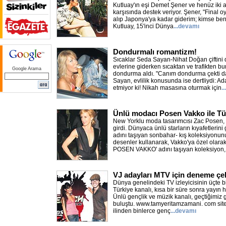
Kutluay'ın eşi Demet Şener ve henüz iki a
karşısında destek veriyor. Şener, "Final oy
alıp Japonya'ya kadar giderim; kimse ben
Kutluay, 15'inci Dünya
...devamı
Dondurmalı romantizm!
Sıcaklar Seda Sayan-Nihat Doğan çiftini
evlerine giderken sıcaktan ve trafikten bu
Google Arama
dondurma aldı. "Canım dondurma çekti 
Sayan, evlilik konusunda ise dertliydi: A
etmiyor ki! Nikah masasına oturmak için
.
Ünlü modacı Posen Vakko ile Tü
New Yorklu moda tasarımcısı Zac Posen, Va
girdi. Dünyaca ünlü starların kıyafetlerini
adını taşıyan sonbahar- kış koleksiyonun
desenler kullanarak, Vakko'ya özel olara
POSEN VAKKO' adını taşıyan koleksiyon,
VJ adayları MTV için deneme çek
Dünya genelindeki TV izleyicisinin üçte bi
Türkiye kanalı, kısa bir süre sonra yayın
Ünlü gençlik ve müzik kanalı, geçtiğimiz 
buluştu. www.tamyeritamzamani. com site
ilinden binlerce genç
...devamı