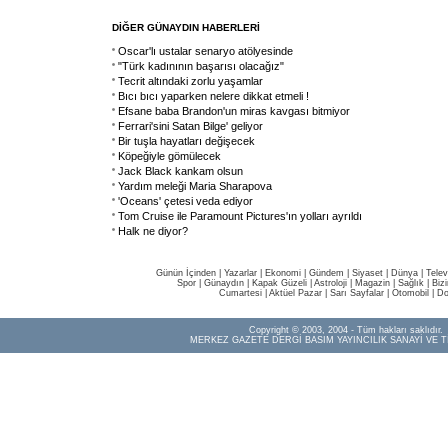
DİĞER GÜNAYDIN HABERLERİ
Oscar'lı ustalar senaryo atölyesinde
"Türk kadınının başarısı olacağız"
Tecrit altındaki zorlu yaşamlar
Bıcı bıcı yaparken nelere dikkat etmeli !
Efsane baba Brandon'un miras kavgası bitmiyor
Ferrari'sini Satan Bilge' geliyor
Bir tuşla hayatları değişecek
Köpeğiyle gömülecek
Jack Black kankam olsun
Yardım meleği Maria Sharapova
'Oceans' çetesi veda ediyor
Tom Cruise ile Paramount Pictures'ın yolları ayrıldı
Halk ne diyor?
Günün İçinden
|
Yazarlar
|
Ekonomi
|
Gündem
|
Siyaset
|
Dünya |
Telev
Spor
|
Günaydın
|
Kapak Güzeli
|
Astroloji
|
Magazin
|
Sağlık
|
Biz
Cumartesi
|
Aktüel Pazar
|
Sarı Sayfalar
|
Otomobil
|
Do
Copyright © 2003, 2004 - Tüm hakları saklıdır.
MERKEZ GAZETE DERGİ BASIM YAYINCILIK SANAYİ VE T