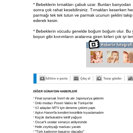
* Bebeklerin tırnakları çabuk uzar. Bunları banyodan
sonra çok rahat kesebilirsiniz. Tırnakları keserken he
parmağı tek tek tutun ve parmak ucunun şeklini takip
ederek kesin.
* Bebeklerin vücudu genelde boğum boğum olur. Bu
boyun gibi kıvrımların aralarına giren kirleri çok iyi te
DİĞER GÜNAYDIN HABERLERİ
Final oynarsak İrem'i de alır Japonya'ya giderim
Ünlü modacı Posen Vakko ile Türkiye'de
VJ adayları MTV için deneme çekimi yaptı
Aşkın Hanım'la kendimi kesinlikle kıyaslamadım
Küçük darbukatöre teklif yağıyor
Oscar'lı ustalar senaryo atölyesinde
Helin zeytinyağı markası yarattı
"Türk kadınının başarısı olacağız"