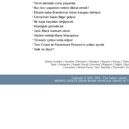
Tecrit altındaki zorlu yaşamlar
Bıcı bıcı yaparken nelere dikkat etmeli !
Efsane baba Brandon'un miras kavgası bitmiyor
Ferrari'sini Satan Bilge' geliyor
Bir tuşla hayatları değişecek
Köpeğiyle gömülecek
Jack Black kankam olsun
Yardım meleği Maria Sharapova
'Oceans' çetesi veda ediyor
Tom Cruise ile Paramount Pictures'ın yolları ayrıldı
Halk ne diyor?
Günün İçinden
|
Yazarlar
|
Ekonomi
|
Gündem
|
Siyaset
|
Dünya |
Telev
Spor
|
Günaydın
|
Kapak Güzeli
|
Astroloji
|
Magazin
|
Sağlık
|
Biz
Cumartesi
|
Aktüel Pazar
|
Sarı Sayfalar
|
Otomobil
|
Do
Copyright © 2003, 2004 - Tüm hakları saklıdır.
MERKEZ GAZETE DERGİ BASIM YAYINCILIK SANAYİ VE T