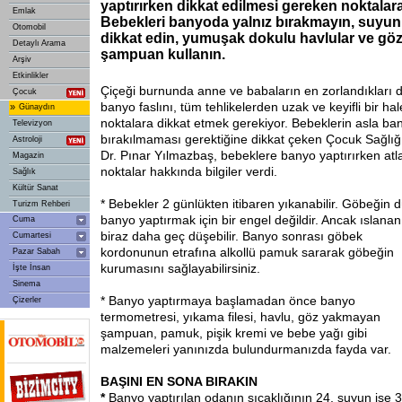
yaptırırken dikkat edilmesi gereken noktalara
Emlak
Bebekleri banyoda yalnız bırakmayın, suyun 
Otomobil
dikkat edin, yumuşak dokulu havlular ve g
Detaylı Arama
şampuan kullanın.
Arşiv
Etkinlikler
Çiçeği burnunda anne ve babaların en zorlandıkları d
Çocuk
banyo faslını, tüm tehlikelerden uzak ve keyifli bir hal
»
Günaydın
noktalara dikkat etmek gerekiyor. Bebeklerin asla ba
Televizyon
bırakılmaması gerektiğine dikkat çeken Çocuk Sağlığ
Astroloji
Dr. Pınar Yılmazbaş, bebeklere banyo yaptırırken a
Magazin
noktalar hakkında bilgiler verdi.
Sağlık
Kültür Sanat
* Bebekler 2 günlükten itibaren yıkanabilir. Göbeğin
Turizm Rehberi
banyo yaptırmak için bir engel değildir. Ancak ıslan
Cuma
biraz daha geç düşebilir. Banyo
sonrası göbek
Cumartesi
kordonunun etrafına alkollü pamuk sararak göbeğin
Pazar Sabah
kurumasını sağlayabilirsiniz.
İşte İnsan
Sinema
* Banyo yaptırmaya başlamadan önce banyo
Çizerler
termometresi, yıkama filesi, havlu, göz yakmayan
şampuan, pamuk, pişik kremi ve bebe yağı gibi
malzemeleri yanınızda bulundurmanızda fayda var.
BAŞINI EN SONA BIRAKIN
*
Banyo yaptırılan odanın sıcaklığının 24, suyun ise