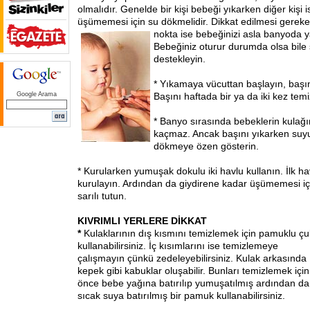
olmalıdır. Genelde bir kişi bebeği yıkarken diğer kişi 
üşümemesi için su dökmelidir. Dikkat edilmesi gereke
nokta ise bebeğinizi asla banyoda
y
Bebeğiniz oturur durumda olsa bile 
destekleyin.
* Yıkamaya vücuttan başlayın, başın
Google Arama
Başını haftada bir ya da iki kez temi
* Banyo sırasında bebeklerin kulağı
kaçmaz. Ancak başını yıkarken suy
dökmeye özen gösterin.
* Kurularken yumuşak dokulu iki havlu kullanın. İlk h
kurulayın. Ardından da giydirene kadar üşümemesi içi
sarılı tutun.
KIVRIMLI YERLERE DİKKAT
*
Kulaklarının dış kısmını temizlemek için pamuklu ç
kullanabilirsiniz. İç kısımlarını ise temizlemeye
çalışmayın çünkü zedeleyebilirsiniz. Kulak arkasında
kepek gibi kabuklar oluşabilir. Bunları temizlemek için
önce bebe yağına batırılıp yumuşatılmış ardından da
sıcak suya batırılmış bir pamuk kullanabilirsiniz.