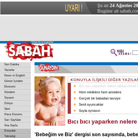
Şu an
24 Ağustos 2
Bugüne ait sabah.com
Son Dakika
Yazarlar
News in English
Günün İçinden
Bıcı bıcı yaparken nelere dikkat etmeli !
Ekonomi
Hem miniklere hem annelere
Gündem
Siyaset
Gerçek bir babadan tavsiye
Dünya
Sesli oyuncaklar
Spor
Suyla oynasın
Hava Durumu
Sarı Sayfalar
Bıcı bıcı yaparken nelere 
Ana Sayfa
Dosyalar
'Bebeğim ve Biz' dergisi son sayısında, beb
Teknoloji