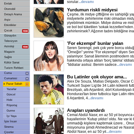
sorular
...devamı
Emlak
Yurdumun riskli midyesi
Otomobil
Çeşme, ilk midye çiftliğine ev sahipliği yap
Detaylı Arama
midyelerle zehirlenme riski olmadan mid
Arşiv
yiyebilmek mümkün. Midye dolma ve midy
Etkinlikler
ve bol bol tüketilen 'sokak lezzetleri'nden
Çocuk
zehirlenirsek?.Ağzının tadını bildiğine in
Günaydın
Televizyon
'For ekzempıl' bunlar yalan
Astroloji
Seren Serengil, pek çok yere borcu oldu
"Örneğin" yerine "For ekzempıl" diyen Ser
Magazin
yalanlıyor. Sanat âleminin postmodern sta
Sağlık
hakkında ortaya atılan 'borç takma' iddiala
Kültür Sanat
"İddialar asılsız. Benim sadece
...devamı
Turizm Rehberi
Cuma
Bu Latinler çok oluyor ama...
Cumartesi
Alex De Souza, Matias Delgado, Oscar C
»
Pazar Sabah
Turkcell Super Lig'de 34 Latin kökenli fut
Yazarlar
Brezilyalı, altı Arjantinli, dört Kolombiyal
Honduras'tan birer futbolcu lige Latin ritm
Güncel
6 Arjantinli, 4
...devamı
Hobi
Röportaj
Arapları uyandırdı
Gurme
Cemal Abdül Nasır, en az 50 yıl boyunca 
İyi Yaşa
hayallerinin 'Kutup yıldızı' oldu. Ne var ki
İşte İnsan
ummadığı kişilere kaptırmak üzere... Onun 
Sinema
misyonuna şimdi Ahmedinecad ve Nasrall
Abdül Nasır, en az 50 yıl
...devamı
Çizerler