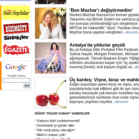
'Ben Mazhar'ı değiştirmedim'
Herkes Mazhar Alanson'un konser giysile
Tasarımcı eşi Biricik Suden ise yalnızca gi
her konuda yönlendirdiği için eleştiriliyo
MFÖ'ye bir hakarettir," diyor. 'Yazıklar olsu
Mazhar bana yapılan eleştirileri
...devamı
Antalya'da yıldızlar geçidi
Bu yıl Antalya Altın Portakal Film Festivali
Salma Hayek, Morgan Freeman, Michael Do
ağırlayacak. Türsak Başkanı Engin Yiğitgil
edinilen uluslararası başarı için 'üç ayaklı 
inanmış:Devlet, sivil toplum örgütü ve
...
Google Arama
Üç kardeş: Vişne, kiraz ve mahl
Eriğin soyundan gelen kiraz ve vişne, an
topraklarında hak ettikleri gibi iki ayrı isi
kardeş meyveyle çok benzer özellikler ta
geleneklerimizi sürdüren nice evde vişne 
kaynıyor, pişirilen reçeller
...devamı
DİĞER "PAZAR SABAH" HABERLERİ
'Kadının kibri zedelenmemeli'
Demirbank iyi günler diler
'Kilo verip jokey olacağım'
Allah'ın sopası yok!