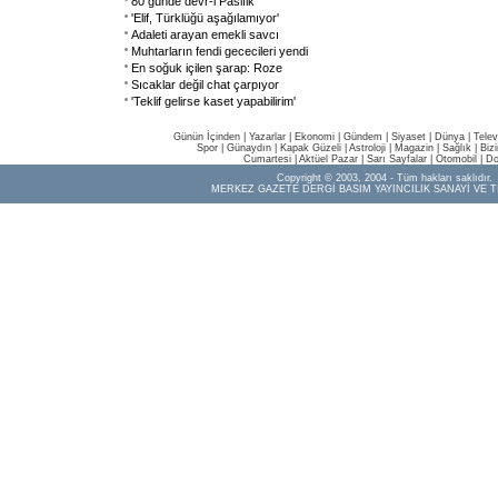
80 günde devr-i Pasifik
'Elif, Türklüğü aşağılamıyor'
Adaleti arayan emekli savcı
Muhtarların fendi gececileri yendi
En soğuk içilen şarap: Roze
Sıcaklar değil chat çarpıyor
'Teklif gelirse kaset yapabilirim'
Günün İçinden
|
Yazarlar
|
Ekonomi
|
Gündem
|
Siyaset
|
Dünya |
Telev
Spor
|
Günaydın
|
Kapak Güzeli
|
Astroloji
|
Magazin
|
Sağlık
|
Biz
Cumartesi
|
Aktüel Pazar
|
Sarı Sayfalar
|
Otomobil
|
Do
Copyright © 2003, 2004 - Tüm hakları saklıdır.
MERKEZ GAZETE DERGİ BASIM YAYINCILIK SANAYİ VE T