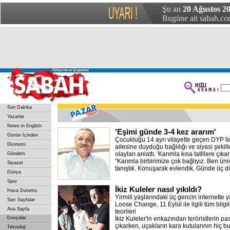
Şu an
20 Ağustos 20
Bugüne ait sabah.com
Son Dakika
Yazarlar
News in English
'Eşimi günde 3-4 kez ararım'
Günün İçinden
Çocukluğu 14 ayrı vilayette geçen DYP li
Ekonomi
ailesine duyduğu bağlılığı ve siyasi şeki
olayları anlattı. 'Karımla kısa tatillere çıkar
Gündem
"Karımla birbirimize çok bağlıyız. Ben ün
Siyaset
tanıştık. Konuşarak evlendik. Günde üç d
Dünya
Spor
İkiz Kuleler nasıl yıkıldı?
Hava Durumu
Yirmili yaşlarındaki üç gencin internette 
Sarı Sayfalar
Loose Change, 11 Eylül ile ilgili tüm bilg
Ana Sayfa
teorileri
Dosyalar
İkiz Kuleler'in enkazından teröristlerin p
çıkarken, uçakların kara kutularının hiç 
Teknoloji