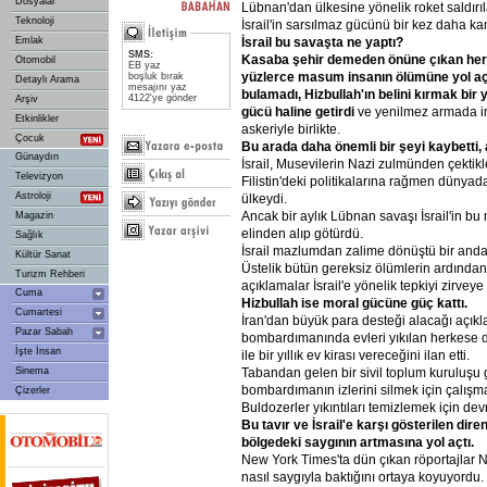
Dosyalar
Lübnan'dan ülkesine yönelik roket saldırıl
Teknoloji
İsrail'in sarsılmaz gücünü bir kez daha ka
İsrail
bu
savaşta
ne
yaptı?
Emlak
SMS:
Kasaba
şehir
demeden
önüne
çıkan
her
Otomobil
EB yaz
yüzlerce
masum
insanın
ölümüne
yol
aç
boşluk bırak
Detaylı Arama
mesajını yaz
bulamadı,
Hizbullah'ın
belini
kırmak
bir
4122'ye gönder
Arşiv
gücü
haline
getirdi
ve yenilmez armada im
Etkinlikler
askeriyle birlikte.
Çocuk
Bu
arada
daha
önemli
bir
şeyi
kaybetti,
Günaydın
İsrail, Musevilerin Nazi zulmünden çektik
Televizyon
Filistin'deki politikalarına rağmen dünyad
Astroloji
ülkeydi.
Ancak bir aylık Lübnan savaşı İsrail'in b
Magazin
elinden alıp götürdü.
Sağlık
İsrail mazlumdan zalime dönüştü bir anda
Kültür Sanat
Üstelik bütün gereksiz ölümlerin ardında
Turizm Rehberi
açıklamalar İsrail'e yönelik tepkiyi zirveye ç
Cuma
Hizbullah
ise
moral
gücüne
güç
kattı.
Cumartesi
İran'dan büyük para desteği alacağı açıkl
Pazar Sabah
bombardımanında evleri yıkılan herkese
İşte İnsan
ile bir yıllık ev kirası vereceğini ilan etti.
Tabandan gelen bir sivil toplum kuruluşu g
Sinema
bombardımanın izlerini silmek için çalışm
Çizerler
Buldozerler yıkıntıları temizlemek için devr
Bu
tavır
ve
İsrail'e
karşı
gösterilen
diren
bölgedeki
saygının
artmasına
yol
açtı.
New York Times'ta dün çıkan röportajlar N
nasıl saygıyla baktığını ortaya koyuyordu.