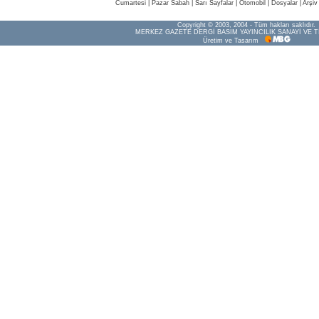
Cumartesi
|
Pazar Sabah
|
Sarı Sayfalar
|
Otomobil
|
Dosyalar
|
Arşiv
Copyright © 2003, 2004 - Tüm hakları saklıdır.
MERKEZ GAZETE DERGİ BASIM YAYINCILIK SANAYİ VE T
Üretim ve Tasarım