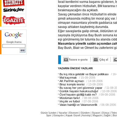
İsrail kentlerini vurma başarısı gösteren, 
kayıplar verdiren Hizbullah, BM kararına 
bırakmayacağını da açıkladı.
Savaş çıkmadan önce Hizbullah'ın elinde ik
şimdi arkasında müthiş bir moral güç var. İs
olmayan masumlara yönelik gaddarca sal
savaşı ahlaken kaybetmiş durumda.
Eğer savaşlarda galip olmak, öldürülen s
sayısıyla ölçülüyorsa Bay Bush sonuna kad
eşi görülmemiş bir tutumla bu alanda ciddi 
Google Arama
Masumlara
yönelik
saldırı
açısından
zaf
Bay Bush, Blair ve Olmert bu zaferlerini gül
YAZARIN ÖNCEKİ YAZILARI
Bu kış irtica gelebilir ve Bayar politikası
/ 16
Mal kaçırmak
/ 15-08-2006
AK Parti'nin açmazı
/ 14-08-2006
Biraz komplo teorisi
/ 13-08-2006
Bu savaş her yeri güvensiz yapar
/ 11-08-2
Günlük hayatın hukuksuzluğu!
/ 10-08-2006
Özel hayatın gizliliği kaldı mı?
/ 09-08-2006
Müslüman farkı!
/ 08-08-2006
Irkçılık ve futbol
/ 07-08-2006
Vatan hainliği ve Vatanseverlik
/ 06-08-2006
Günün İçinden
|
Yazarlar
|
Ekonomi
|
Gündem
|
Siyaset
|
Dünya |
Telev
Spor
|
Günaydın
|
Kapak Güzeli
|
Astroloji
|
Magazin
|
Sağlık
|
Biz