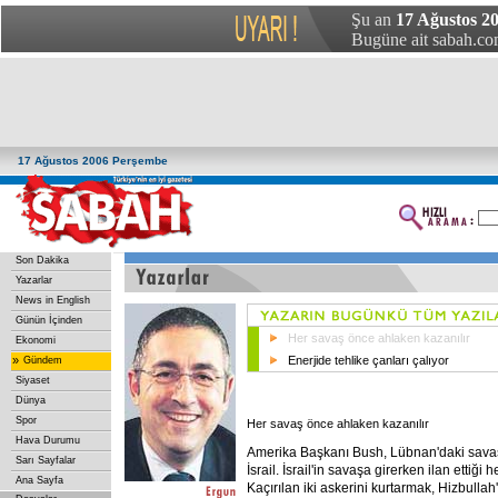
Şu an
17 Ağustos 2
Bugüne ait sabah.com
17 Ağustos 2006 Perşembe
Son Dakika
Yazarlar
News in English
Günün İçinden
Her savaş önce ahlaken kazanılır
Ekonomi
»
Enerjide tehlike çanları çalıyor
Gündem
Siyaset
Dünya
Spor
Her savaş önce ahlaken kazanılır
Hava Durumu
Amerika Başkanı Bush, Lübnan'daki savaşı
Sarı Sayfalar
İsrail. İsrail'in savaşa girerken ilan ettiği
Ana Sayfa
Kaçırılan iki askerini kurtarmak, Hizbullah