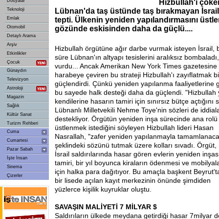
Dosyalar
Hizbullah'ı çöke
Teknoloji
Lübnan'da taş üstünde taş bırakmayan İsrail'i
Emlak
tepti. Ülkenin yeniden yapılandırmasını üstle
Otomobil
gözünde eskisinden daha da güçlü....
Detaylı Arama
Arşiv
Hizbullah örgütüne ağır darbe vurmak isteyen İsrail, b
Etkinlikler
süre Lübnan'ın altyapı tesislerini aralıksız bombaladı, 
Çocuk
vurdu... Ancak Amerikan New York Times gazetesine 
Günaydın
harabeye çeviren bu strateji Hizbullah'ı zayıflatmak 
Televizyon
güçlendirdi. Çünkü yeniden yapılanma faaliyetlerine g
Astroloji
bu sayede halk desteği daha da güçlendi. "Hizbullah yet
Magazin
kendilerine hasarın tamiri için sınırsız bütçe açtığını 
Sağlık
Lübnanlı Milletvekili Nehme Toye'nin sözleri de iddiala
Kültür Sanat
destekliyor. Örgütün yeniden inşa sürecinde ana rolü
Turizm Rehberi
üstlenmek istediğini söyleyen Hizbullah lideri Hasan
Cuma
Nasrallah, "zafer yeniden yapılanmayla tamamlanaca
Cumartesi
şeklindeki sözünü tutmak üzere kolları sıvadı. Örgüt,
Pazar Sabah
İsrail saldırılarında hasar gören evlerin yeniden inşas
İşte İnsan
tamiri, bir yıl boyunca kiraların ödenmesi ve mobilyal
Sinema
için halka para dağıtıyor. Bu amaçla başkent Beyrut't
Çizerler
bir lisede açılan kayıt merkezinin önünde şimdiden
yüzlerce kişilik kuyruklar oluştu.
SAVAŞIN MALİYETİ 7 MİLYAR $
Saldırıların ülkede meydana getirdiği hasar 7
milyar d