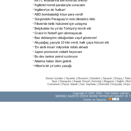
KKTC limanlarına BM kontrolü önerisi
İngilizleri kendi paralarıyla vuracaktı
İngiltere'ye de 'kalkan'
ABD bombaladığı köye para verdi!
Sürgündeki Paraguay'ın eski diktatörü öldü
Filistin'de birlik hükümeti için uzlaşma
Belçikalılar bu yıl da Türkiye'yi tercih etti
Grass'ın Nobel'i geri alınmayacak
Bas deklanşöre olduğundan zayıf göstersin!
Akçaağaç çayıyla 10 kilo verdi, halk çaya hücum etti
'En akıllı insan' milyonluk ödülü almadı
Japon prensesin veliaht heyecanı
Bu dev tanker petrol sızdırıyor
Atlatma haber ölüm getirdi
Hilton'a bir yıl seks yasağı
Günün İçinden
|
Yazarlar
|
Ekonomi
|
Gündem
|
Siyaset
|
Dünya |
Telev
Spor
|
Günaydın
|
Kapak Güzeli
|
Astroloji
|
Magazin
|
Sağlık
|
Biz
Cumartesi
|
Pazar Sabah
|
Sarı Sayfalar
|
Otomobil
|
Dosyalar
|
Arşiv
Copyright © 2003, 2004 - Tüm hakları saklıdır.
MERKEZ GAZETE DERGİ BASIM YAYINCILIK SANAYİ VE T
Üretim ve Tasarım