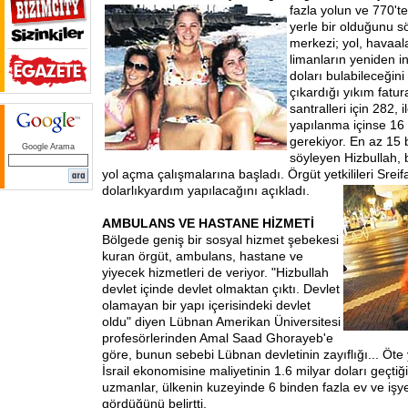
fazla yolun ve 770't
yerle bir olduğunu s
merkezi; yol, havaal
limanların yeniden i
doları bulabileceğini 
çıkardığı yıkım fatur
santralleri için 282, i
yapılanma içinse 16 
gerekiyor. En az 15 b
Google Arama
söyleyen Hizbullah, 
yol açma çalışmalarına başladı. Örgüt yetkilileri Srei
dolarlık
yardım yapılacağını açıkladı.
AMBULANS VE HASTANE HİZMETİ
Bölgede geniş bir sosyal hizmet şebekesi
kuran örgüt, ambulans, hastane ve
yiyecek hizmetleri de veriyor. "Hizbullah
devlet içinde devlet olmaktan çıktı. Devlet
olamayan bir yapı içerisindeki devlet
oldu" diyen Lübnan Amerikan Üniversitesi
profesörlerinden Amal Saad Ghorayeb'e
göre, bunun sebebi Lübnan devletinin zayıflığı... Öt
İsrail ekonomisine maliyetinin 1.6 milyar doları geçtiğ
uzmanlar, ülkenin kuzeyinde 6 binden fazla ev ve işy
gördüğünü belirtti.