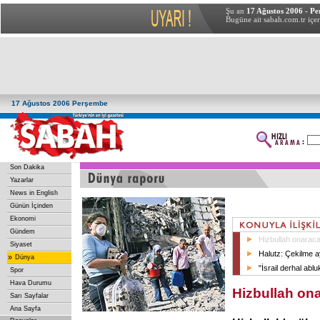
Şu an
17 Ağustos 2006 - P
Bugüne ait sabah.com.tr içer
17 Ağustos 2006 Perşembe
Son Dakika
Yazarlar
News in English
Günün İçinden
Ekonomi
Gündem
Hizbullah onarac
Siyaset
Halutz: Çekilme a
»
Dünya
"İsrail derhal ablu
Spor
Hava Durumu
Hizbullah on
Sarı Sayfalar
Ana Sayfa