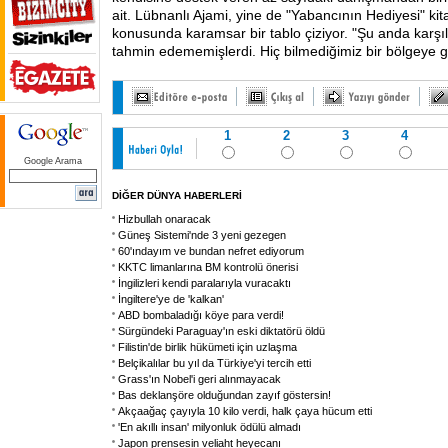
ait. Lübnanlı Ajami, yine de "Yabancının Hediyesi" ki
konusunda karamsar bir tablo çiziyor. "Şu anda karşılaş
tahmin edememişlerdi. Hiç bilmediğimiz bir bölgeye gir
1
2
3
4
Google Arama
DİĞER DÜNYA HABERLERİ
Hizbullah onaracak
Güneş Sistemi'nde 3 yeni gezegen
60'ındayım ve bundan nefret ediyorum
KKTC limanlarına BM kontrolü önerisi
İngilizleri kendi paralarıyla vuracaktı
İngiltere'ye de 'kalkan'
ABD bombaladığı köye para verdi!
Sürgündeki Paraguay'ın eski diktatörü öldü
Filistin'de birlik hükümeti için uzlaşma
Belçikalılar bu yıl da Türkiye'yi tercih etti
Grass'ın Nobel'i geri alınmayacak
Bas deklanşöre olduğundan zayıf göstersin!
Akçaağaç çayıyla 10 kilo verdi, halk çaya hücum etti
'En akıllı insan' milyonluk ödülü almadı
Japon prensesin veliaht heyecanı