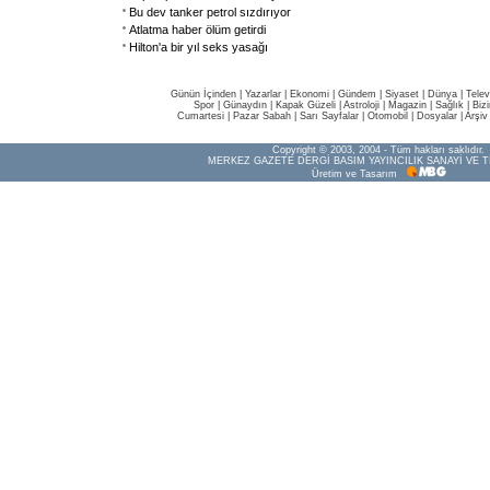
Bu dev tanker petrol sızdırıyor
Atlatma haber ölüm getirdi
Hilton'a bir yıl seks yasağı
Günün İçinden
|
Yazarlar
|
Ekonomi
|
Gündem
|
Siyaset
|
Dünya |
Telev
Spor
|
Günaydın
|
Kapak Güzeli
|
Astroloji
|
Magazin
|
Sağlık
|
Biz
Cumartesi
|
Pazar Sabah
|
Sarı Sayfalar
|
Otomobil
|
Dosyalar
|
Arşiv
Copyright © 2003, 2004 - Tüm hakları saklıdır.
MERKEZ GAZETE DERGİ BASIM YAYINCILIK SANAYİ VE T
Üretim ve Tasarım