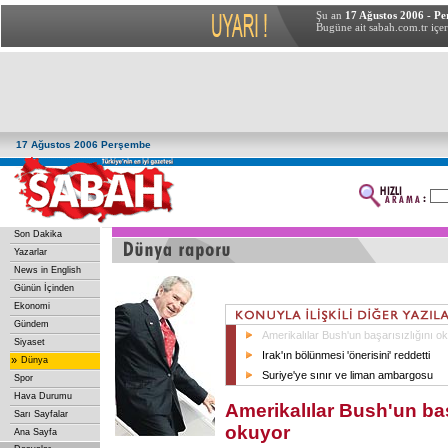
Şu an
17 Ağustos 2006 - P
Bugüne ait sabah.com.tr içer
17 Ağustos 2006 Perşembe
Son Dakika
Yazarlar
News in English
Günün İçinden
Ekonomi
Gündem
Amerikalılar Bush'un başarısızlığını o
Siyaset
Irak'ın bölünmesi 'önerisini' reddetti
»
Dünya
Suriye'ye sınır ve liman ambargosu
Spor
Hava Durumu
Amerikalılar Bush'un baş
Sarı Sayfalar
okuyor
Ana Sayfa