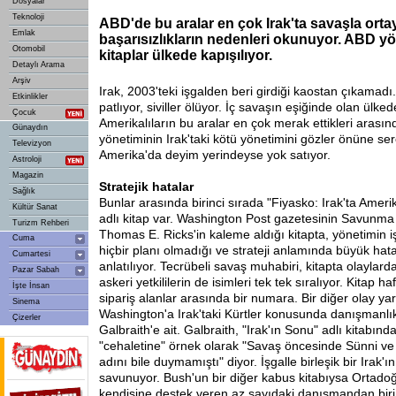
Dosyalar
Teknoloji
ABD'de bu aralar en çok Irak'ta savaşla orta
Emlak
başarısızlıkların nedenleri okunuyor. ABD yö
Otomobil
kitaplar ülkede kapışılıyor.
Detaylı Arama
Arşiv
Irak, 2003'teki işgalden beri girdiği kaostan çıkamad
Etkinlikler
patlıyor, siviller ölüyor. İç savaşın eşiğinde olan ülked
Çocuk
Amerikalıların bu aralar en çok merak ettikleri arasın
Günaydın
yönetiminin Irak'taki kötü yönetimini gözler önüne ser
Televizyon
Amerika'da deyim yerindeyse yok satıyor.
Astroloji
Magazin
Stratejik hatalar
Sağlık
Bunlar arasında birinci sırada "Fiyasko: Irak'ta Amer
Kültür Sanat
adlı kitap var. Washington Post gazetesinin Savunma
Turizm Rehberi
Thomas E. Ricks'in kaleme aldığı kitapta, yönetimin iş
Cuma
hiçbir planı olmadığı ve strateji anlamında büyük hata
Cumartesi
anlatılıyor. Tecrübeli savaş muhabiri, kitapta olaylar
Pazar Sabah
askeri yetkililerin de isimleri tek tek sıralıyor. Kitap ha
İşte İnsan
sipariş alanlar arasında bir numara. Bir diğer olay ya
Sinema
Washington'a Irak'taki Kürtler konusunda danışmanlı
Çizerler
Galbraith'e ait. Galbraith, "Irak'ın Sonu" adlı kitabınd
"cehaletine" örnek olarak "Savaş öncesinde Sünni ve
adını bile duymamıştı" diyor. İşgalle birleşik bir Irak'ın
savunuyor. Bush'un bir diğer kabus kitabıysa Ortad
kendisine destek veren az sayıdaki danışmandan biri