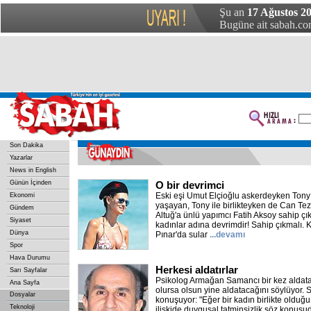
Şu an
17 Ağustos 2
Bugüne ait sabah.com
Son Dakika
Yazarlar
News in English
Günün İçinden
O bir devrimci
Eski eşi Umut Elçioğlu askerdeyken Tony 
Ekonomi
yaşayan, Tony ile birlikteyken de Can Teza
Gündem
Altuğ'a ünlü yapımcı Fatih Aksoy sahip çıktı
Siyaset
kadınlar adına devrimdir! Sahip çıkmalı. 
Dünya
Pınar'da sular
...devamı
Spor
Hava Durumu
Herkesi aldatırlar
Sarı Sayfalar
Psikolog Armağan Samancı bir kez aldatan b
Ana Sayfa
olursa olsun yine aldatacağını söylüyor.
Dosyalar
konuşuyor: "Eğer bir kadın birlikte olduğu
Teknoloji
ilişkide duygusal tatminsizlik söz konusu