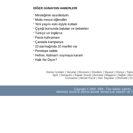
DİĞER GÜNAYDIN HABERLERİ
Mesleğimin assolistiyim
Mutlu mesut eğlendiler
Yeni yaşını eski eşiyle kutladı
Çiçeği burnunda babalar ve bebekleri
Türkçe ve İngilizce
Pasta kahramanı
Çantada kampanya
10 parmağında 10 marifet var
Penelope tatilde
Hefner, Kidman'ı soymaya kararlı
Halk Ne Diyor?
Günün İçinden
|
Yazarlar
|
Ekonomi
|
Gündem
|
Siyaset
|
Dünya |
Telev
Spor
|
Günaydın
|
Kapak Güzeli
|
Astroloji
|
Magazin
|
Sağlık
|
Biz
Cumartesi
|
Aktüel Pazar
|
Sarı Sayfalar
|
Otomobil
|
Do
Copyright © 2003, 2004 - Tüm hakları saklıdır.
MERKEZ GAZETE DERGİ BASIM YAYINCILIK SANAYİ VE T