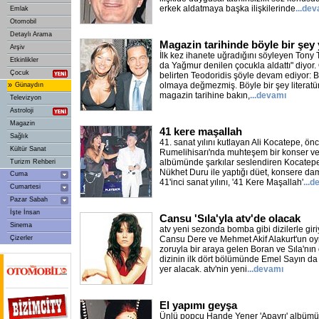
erkek aldatmaya başka ilişkilerinde
...de
Emlak
Otomobil
Detaylı Arama
Magazin tarihinde böyle bir şey 
Arşiv
İlk kez ihanete uğradığını söyleyen Tony T
Etkinlikler
da Yağmur denilen çocukla aldattı" diyor.
Çocuk
belirten Teodoridis şöyle devam ediyor: Bu
»
olmaya değmezmiş. Böyle bir şey literatürd
Günaydın
magazin tarihine bakın,
...devamı
Televizyon
Astroloji
Magazin
41 kere maşallah
Sağlık
41. sanat yılını kutlayan Ali Kocatepe, ö
Kültür Sanat
Rumelihisarı'nda muhteşem bir konser ver
albümünde şarkılar seslendiren Kocatepe
Turizm Rehberi
Nükhet Duru ile yaptığı düet, konsere dam
Cuma
41'inci sanat yılını, '41 Kere Maşallah'
...
Cumartesi
Pazar Sabah
İşte İnsan
Cansu 'Sıla'yla atv'de olacak
Sinema
atv yeni sezonda bomba gibi dizilerle giri
Çizerler
Cansu Dere ve Mehmet Akif Alakurt'un oyna
zoruyla bir araya gelen Boran ve Sıla'nın
dizinin ilk dört bölümünde Emel Sayın d
yer alacak. atv'nin yeni
...devamı
El yapımı geyşa
Ünlü popçu Hande Yener 'Apayrı' albümü