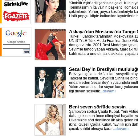
'Kimbilir Aşkı' adlı şarkısına çekti. Klibin
Tommassi'nin İtalya'nın başkenti Roma'da
çekimlerde Yener, geyşa kostümleriyle ka
Ünlü popçu, klipte kullanılan kıyafetlerin
Akkaya'dan Moskova'da Tango
Türkel Fuarcılık tarafından Moskova'da 11'
UNISTYLE Türk Moda Fuarı'na Deniz Akk
Google Arama
damga vurdu. 2001 Best Model yarışmasıy
Sevim'le tango yapan Akkaya, fuardaki t
katılımcılara unutulmaz dakikalar yaşattı.
Sezai Bey'in Brezilyalı mutluluğ
Brezilyalı güzellerle 'takılan' sosyetik pl
Taşkent de katıldı. Sevgilisi Sinita ile bir
endam eden Sezai Bey'in yüzündeki mutl
Yakın zamana kadar suyun karşı yakasın
ilgi duyan sosyetik
...devamı
Beni seven sörfüde sevsin
Şampiyon sörfçü Çağla Kubat, Yeni Aktüel
daha çok erken önce olimpiyat hayalim v
Ülkemizde sörf denilince ilk akla gelen i
ikinci Güzeli Çağla Kubat, "Evlilik için da
çocuk sahibi olmaya karar
...devamı